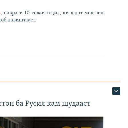
в
, навраси 10-солаи тоҷик, ки ҳашт моҳ пеш
тоб навиштааст.
тон ба Русия кам шудааст