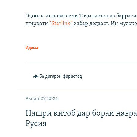
Оҷонси инноватсияи Тоҷикистон аз барраси
ширкати
“Starlink”
хабар додааст. Ин мулоқо
Идома
Ба дигарон фиристед
Август 07, 2026
Нашри китоб дар бораи навр
Русия