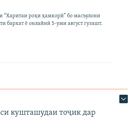
и “Харитаи роҳи ҳамкорӣ” бо масъулони
ти бархат ё онлайнӣ 5-уми август гузашт.
аси кушташудаи тоҷик дар