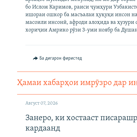
ГУЗОРИШҲОИ РАДИОӢ
бо Ислом Каримов, раиси ҷумҳури Узбакист
ишораи ошкор ба масъалаи ҳуқуқи инсон нак
масоили инсонӣ, афроди алоҳида ва ҳузури 
хориҷии Амрико рӯзи 3-уми ноябр ба Душан
Ба дигарон фиристед
Ҳамаи хабарҳои имрӯзро дар и
Август 07, 2026
Занеро, ки хостааст писараш
кардаанд