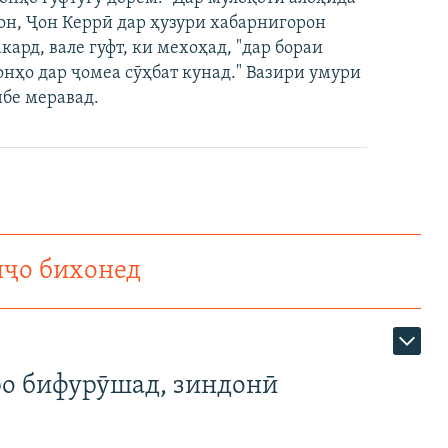
он, Ҷон Керрӣ дар ҳузури хабарнигорон
ард, вале гуфт, ки мехоҳад, "дар бораи
онҳо дар ҷомеа сӯҳбат кунад." Вазири умури
бе меравад.
нҷо бихонед
ро бифурӯшад, зиндонӣ