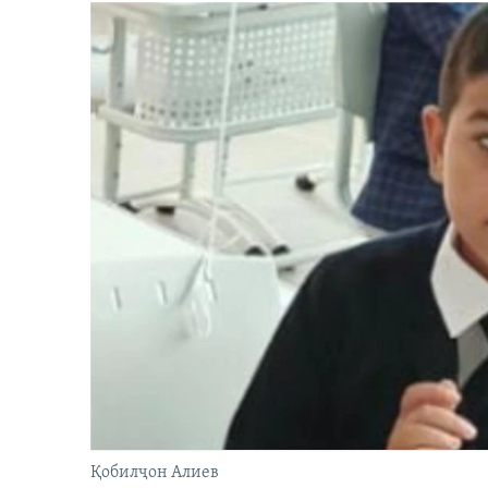
Қобилҷон Алиев