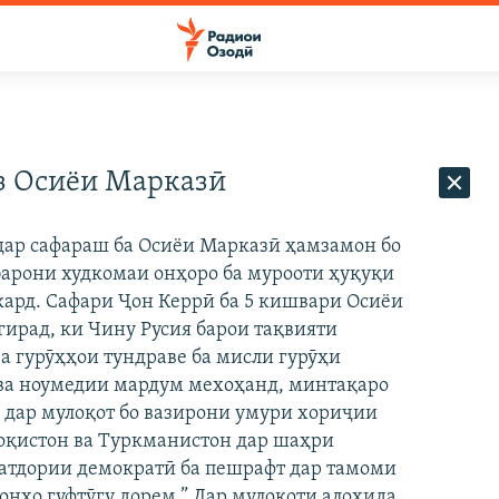
з Осиёи Марказӣ
дар сафараш ба Осиёи Марказӣ ҳамзамон бо
арони худкомаи онҳоро ба мурооти ҳуқуқи
кард. Сафари Ҷон Керрӣ ба 5 кишвари Осиёи
гирад, ки Чину Русия барои тақвияти
а гурӯҳҳои тундраве ба мисли гурӯҳи
 ва ноумедии мардум мехоҳанд, минтақаро
р дар мулоқот бо вазирони умури хориҷии
оқистон ва Туркманистон дар шаҳри
матдории демократӣ ба пешрафт дар тамоми
онҳо гуфтӯгу дорем.” Дар мулоқоти алоҳида