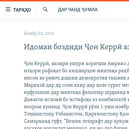
Пайвандҳои
ДАР ЧАНД ҶУМЛА
ТАРҲҲО
дастрасӣ
Ҷустуҷӯ
Ҷаҳиш
ГӮШАҲО
ба
Ноябр 02, 2015
ГАПИ ОЗОД
СИЁСАТ
мояи
аслӣ
Идомаи боздиди Ҷон Керрӣ а
РӮЗГОРИ МУҲОҶИР
ИҚТИСОД
Ҷаҳиш
САЛОМ, ХОҲАР
ҶОМЕА
ба
Ҷон Керрӣ, вазири умури хориҷии Амрико 
феҳристи
ТАҲҚИҚОТ
ҚАЗИЯИ "КРОКУС"
изҳори рафоқат бо кишварҳои минтақа раҳб
аслӣ
ҶАНГ ДАР УКРАИНА
инсон ва ривоҷ додани демократия ташвиқ 
ОСИЁИ МАРКАЗӢ
Ҷаҳиш
Марказӣ дар ду соли ахир дар ҳоле сурат ме
ба
НАЗАРИ МАРДУМ
ФАРҲАНГ
нуфузашон дар минтақа фаъолтар шудаанд в
ҷустор
ЧАНДРАСОНАӢ
МЕҲМОНИ ОЗОДӢ
БЛОГИСТОН
Давлати исломӣ бо истифода аз камбизоатӣ
ноором кунанд. Ҷон Керрӣ рӯзи 1-уми нояб
РӮЙХАТҲО
ВАРЗИШ
ОЗОДӢ ОНЛАЙН
ВИДЕО
Тоҷикистону Узбакистон, Қирғизистону Қаз
КИТОБҲОИ ОЗОДӢ
НИГОРИСТОН
Самарқанд гуфт, “Бешак пешрафт дар ҳуку
арсаҳое мусоидат мекунад, ки мо дар бораи 