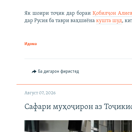
Як шоири тоҷик дар бораи
Қобилҷон Алие
дар Русия ба таври ваҳшиёна
кушта шуд
, ки
Идома
Ба дигарон фиристед
Август 07, 2026
Сафари муҳоҷирон аз Тоҷикис