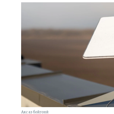
Акс аз бойгонӣ