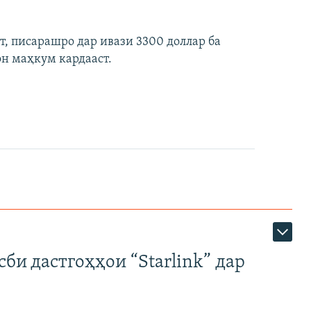
ст, писарашро дар ивази 3300 доллар ба
он маҳкум кардааст.
би дастгоҳҳои “Starlink” дар