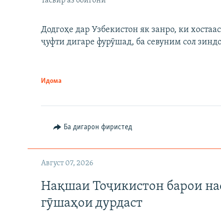
Тасвир аз бойгонӣ
Додгоҳе дар Узбекистон як занро, ки хостаа
ҷуфти дигаре фурӯшад, ба севуним сол зинд
Идома
Ба дигарон фиристед
Август 07, 2026
Нақшаи Тоҷикистон барои нас
гӯшаҳои дурдаст