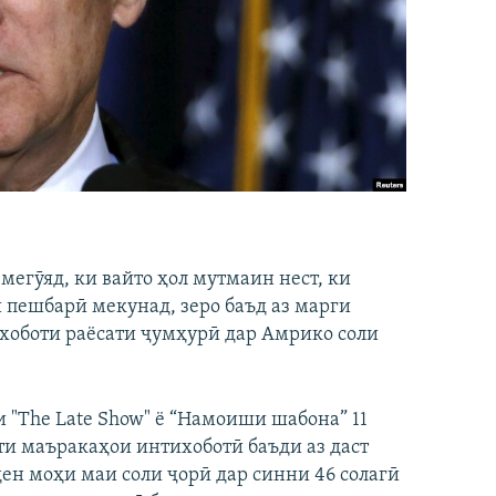
егӯяд, ки вайто ҳол мутмаин нест, ки
 пешбарӣ мекунад, зеро баъд аз марги
ихоботи раёсати ҷумҳурӣ дар Амрико соли
и "The Late Show" ё “Намоиши шабона” 11
оти маъракаҳои интихоботӣ баъди аз даст
ен моҳи маи соли ҷорӣ дар синни 46 солагӣ