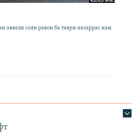
и аввали соли равон ба таври назаррас кам
фт