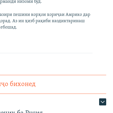
орманди низомӣ буд.
вазири пешини корҳои хориҷаи Амрико дар
орад. Аз ин ҳизб рақиби наздиктаринаш
мебошад.
нҷо бихонед