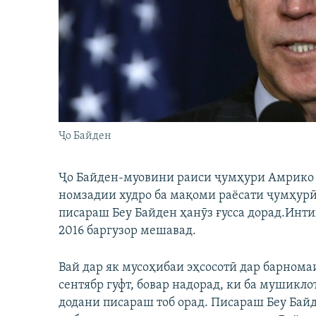
ГУЗОРИШҲОИ РАДИОӢ
Ҷо Байден
Ҷо Байден-муовини раиси ҷумҳури Амрико м
номзадии худро ба мақоми раёсати ҷумҳурӣ
писараш Беу Байден ҳанӯз ғусса дорад.Инт
2016 баргузор мешавад.
Вай дар як мусоҳибаи эҳсосотӣ дар барнома
сентябр гуфт, бовар надорад, ки ба мушикл
додани писараш тоб орад. Писараш Беу Байд