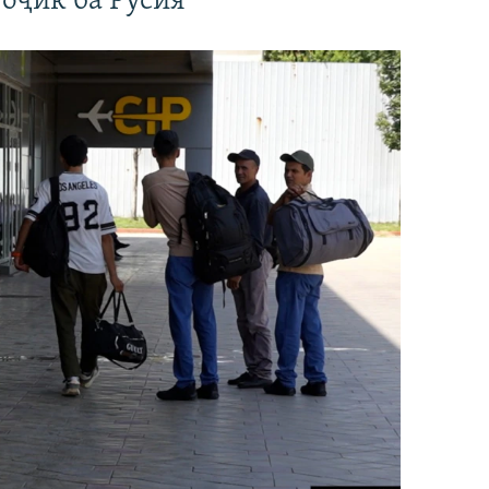
оҷик ба Русия