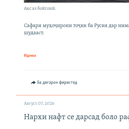
Акс аз бойгонӣ.
Сафари муҳоҷирони тоҷик ба Русия дар нима
шудааст.
Идома
Ба дигарон фиристед
Август 07, 2026
Нархи нафт се дарсад боло ра