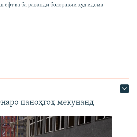
ш ёфт ва ба раванди болоравии худ идома
наро паноҳгоҳ мекунанд