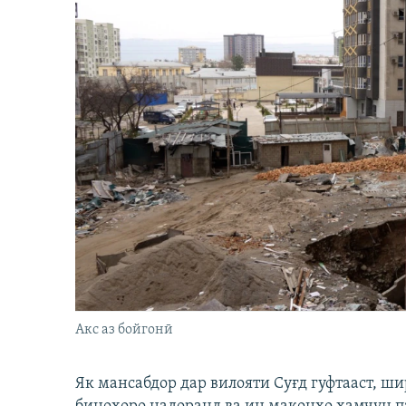
Акс аз бойгонӣ
Як мансабдор дар вилояти Суғд гуфтааст, 