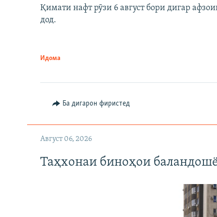
Қимати нафт рӯзи 6 август бори дигар афзои
дод.
Идома
Ба дигарон фиристед
Август 06, 2026
Таҳхонаи биноҳои баландошё