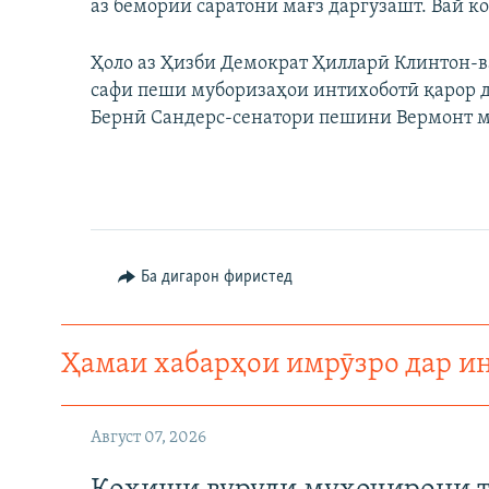
аз бемории саратони мағз даргузашт. Вай к
Ҳоло аз Ҳизби Демократ Ҳилларӣ Клинтон-
сафи пеши муборизаҳои интихоботӣ қарор д
Бернӣ Сандерс-сенатори пешини Вермонт 
Ба дигарон фиристед
Ҳамаи хабарҳои имрӯзро дар и
Август 07, 2026