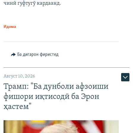
чинӣ гуфтугӯ кардаанд.
Идома
Ба дигарон фиристед
Август 10, 2026
Трамп: "Ба дунболи афзоиши
фишори иқтисодӣ ба Эрон
ҳастем"