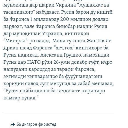
муноқиша дар шарқи Украина “мушаххас ва
ГУЗОРИШҲОИ РАДИОӢ
Русский
тасдиқпазир” набудааст. Русия барои ду киштӣ
ба Фаронса 1 миллиарду 200 миллион доллар
ПАЙГИРӢ КУНЕД
пардохт, вале Фаронса бинобар нақши Русия
дар муноқишаи Украина, киштиҳои
“Мистрал”-ро надод. Моҳи гузашта Жан Ив Ле
Дриан шояд Фаронса “ҳеҷ гоҳ” киштиҳоро ба
Русия надиҳад. Александ Грушко, намояндаи
Русия дар НАТО рӯзи 26-уми декабр гуфт, иҷро
Ҳамаи сомонаҳои RFE/RL
нашудани қарордод аз тарафи Фаронса,
эътимоди кишварашро ба фурӯшандагони
хориҷии силоҳ суст мекунад ва сабаб мешавад,
“Русия пойбандиаш ба таҷҳизоти хориҷиро
камтар кунад.”
Ба дигарон фиристед