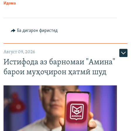
Идома
Ба дигарон фиристед
Август 09, 2026
Истифода аз барномаи "Амина"
барои муҳоҷирон ҳатмӣ шуд