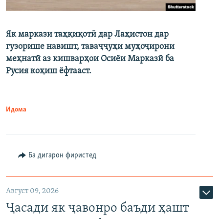
Як маркази таҳқиқотӣ дар Лаҳистон дар
гузорише навишт, таваҷҷуҳи муҳоҷирони
меҳнатӣ аз кишварҳои Осиёи Марказӣ ба
Русия коҳиш ёфтааст.
Идома
Ба дигарон фиристед
Август 09, 2026
Ҷасади як ҷавонро баъди ҳашт