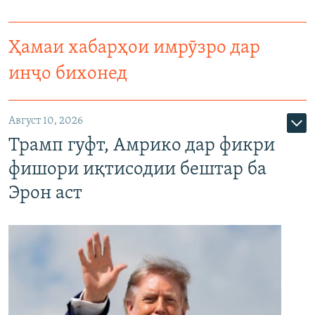
Ҳамаи хабарҳои имрӯзро дар
инҷо бихонед
Август 10, 2026
Трамп гуфт, Амрико дар фикри
фишори иқтисодии бештар ба
Эрон аст