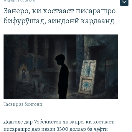
Август 07, 2026
Занеро, ки хостааст писарашро
бифурӯшад, зиндонӣ кардаанд
Тасвир аз бойгонӣ
Додгоҳе дар Узбекистон як занро, ки хостааст,
писарашро дар ивази 3300 доллар ба ҷуфти