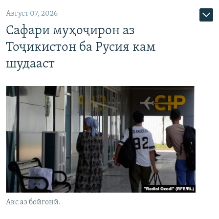
Август 07, 2026
Сафари муҳоҷирон аз
Тоҷикистон ба Русия кам
шудааст
Акс аз бойгонӣ.