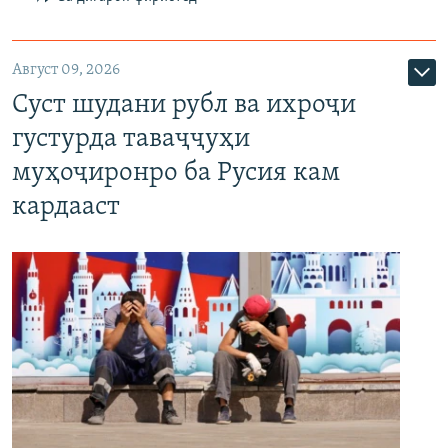
Август 09, 2026
Суст шудани рубл ва ихроҷи
густурда таваҷҷуҳи
муҳоҷиронро ба Русия кам
кардааст