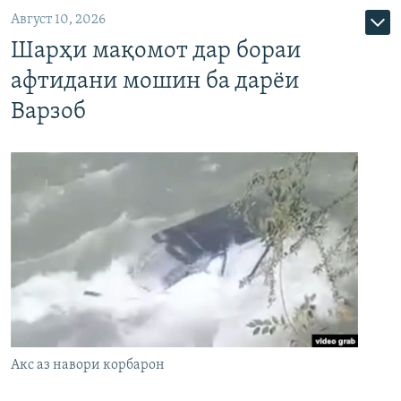
Август 10, 2026
Шарҳи мақомот дар бораи
афтидани мошин ба дарёи
Варзоб
Акс аз навори корбарон