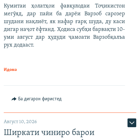
Кумитаи ҳолатҳои фавқулодаи Тоҷикистон
мегӯяд, дар пайи ба дарёи Варзоб сарозер
шудани нақлиёт, як нафар ғарқ шуда, ду каси
дигар наҷот ёфтанд. Ҳодиса субҳи барвақти 10-
уми август дар ҳудуди ҷамоати Варзобқалъа
рух додааст.
Идома
Ба дигарон фиристед
Август 10, 2026
Ширкати чиниро барои