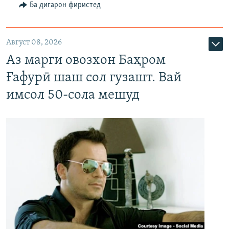
Ба дигарон фиристед
Август 08, 2026
Аз марги овозхон Баҳром
Ғафурӣ шаш сол гузашт. Вай
имсол 50-сола мешуд