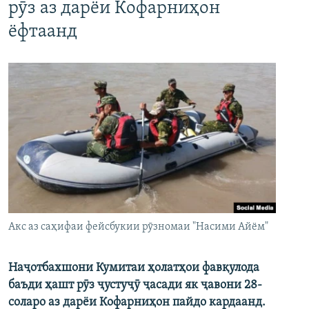
рӯз аз дарёи Кофарниҳон
ёфтаанд
Акс аз саҳифаи фейсбукии рӯзномаи "Насими Айём"
Наҷотбахшони Кумитаи ҳолатҳои фавқулода
баъди ҳашт рӯз ҷустуҷӯ ҷасади як ҷавони 28-
соларо аз дарёи Кофарниҳон пайдо кардаанд.