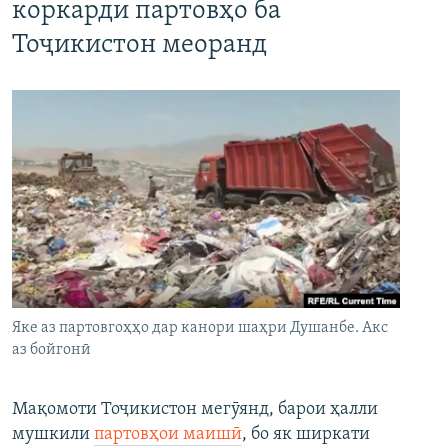
коркарди партовҳо ба
Тоҷикистон меоранд
Яке аз партовгоҳҳо дар канори шаҳри Душанбе. Акс
аз бойгонӣ
Мақомоти Тоҷикистон мегӯянд, барои ҳалли
мушкили
партовҳои маишӣ
, бо як ширкати