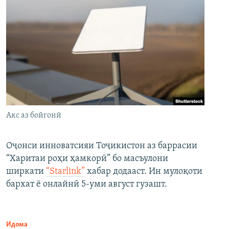
Акс аз бойгонӣ
Оҷонси инноватсияи Тоҷикистон аз баррасии
“Харитаи роҳи ҳамкорӣ” бо масъулони
ширкати
“Starlink”
хабар додааст. Ин мулоқоти
бархат ё онлайнӣ 5-уми август гузашт.
Идома