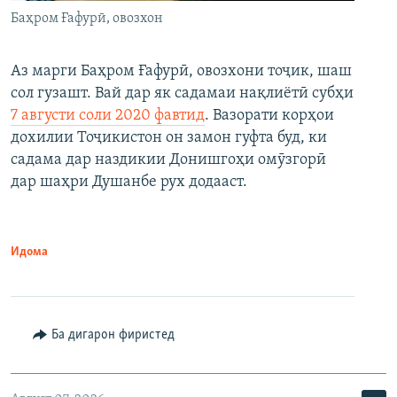
Баҳром Ғафурӣ, овозхон
Аз марги Баҳром Ғафурӣ, овозхони тоҷик, шаш
сол гузашт. Вай дар як садамаи нақлиётӣ субҳи
7 августи соли 2020 фавтид
. Вазорати корҳои
дохилии Тоҷикистон он замон гуфта буд, ки
садама дар наздикии Донишгоҳи омӯзгорӣ
дар шаҳри Душанбе рух додааст.
Идома
Ба дигарон фиристед