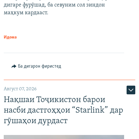
дигаре фурӯшад, ба севуним сол зиндон
маҳкум кардааст.
Идома
Ба дигарон фиристед
Август 07, 2026
Нақшаи Тоҷикистон барои
насби дастгоҳҳои “Starlink” дар
гӯшаҳои дурдаст