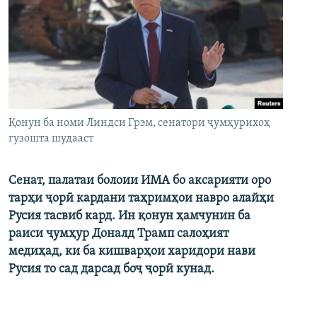
Қонун ба номи Линдси Грэм, сенатори ҷумҳурихоҳ
гузошта шудааст
Сенат, палатаи болоии ИМА бо аксарияти оро
тарҳи ҷорӣ кардани таҳримҳои навро алайҳи
Русия тасвиб кард. Ин қонун ҳамчунин ба
раиси ҷумҳур Доналд Трамп салоҳият
медиҳад, ки ба кишварҳои харидори нави
Русия то сад дарсад боҷ ҷорӣ кунад.