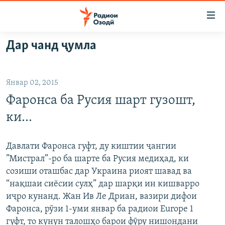
Пайвандҳои
дастрасӣ
Ҷаҳиш
Дар чанд ҷумла
ба
ГӮШАҲО
мояи
ГАПИ ОЗОД
СИЁСАТ
аслӣ
Январ 02, 2015
РӮЗГОРИ МУҲОҶИР
Ҷаҳиш
ИҚТИСОД
Фаронса ба Русия шарт гузошт,
ба
САЛОМ, ХОҲАР
ҶОМЕА
феҳристи
ки...
ТАҲҚИҚОТ
ҚАЗИЯИ "КРОКУС"
аслӣ
Ҷаҳиш
ҶАНГ ДАР УКРАИНА
ОСИЁИ МАРКАЗӢ
Давлати Фаронса гуфт, ду киштии ҷангии
ба
”Мистрал”-ро ба шарте ба Русия медиҳад, ки
НАЗАРИ МАРДУМ
ФАРҲАНГ
ҷустор
созиши оташбас дар Украина риоят шавад ва
ЧАНДРАСОНАӢ
МЕҲМОНИ ОЗОДӢ
БЛОГИСТОН
“нақшаи сиёсии сулҳ” дар шарқи ин кишварро
иҷро кунанд. Жан Ив Ле Дриан, вазири дифои
РӮЙХАТҲО
ВАРЗИШ
ОЗОДӢ ОНЛАЙН
ВИДЕО
Фаронса, рӯзи 1-уми январ ба радиои Europe 1
КИТОБҲОИ ОЗОДӢ
НИГОРИСТОН
гуфт, то кунун талошҳо барои фӯру нишондани