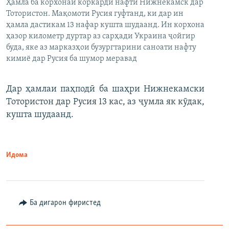
Ҳамла ба корхонаи коркарди нафти Нижнекамск дар
Тотористон. Мақомоти Русия гуфтанд, ки дар ин
ҳамла дастикам 13 нафар кушта шудаанд. Ин корхона
ҳазор километр дуртар аз сарҳади Украина ҷойгир
буда, яке аз марказҳои бузургтарини саноати нафту
кимиё дар Русия ба шумор меравад
Дар ҳамлаи паҳподӣ ба шаҳри Нижнекамски
Тотористон дар Русия 13 кас, аз ҷумла як кӯдак,
кушта шудаанд.
Идома
Ба дигарон фиристед