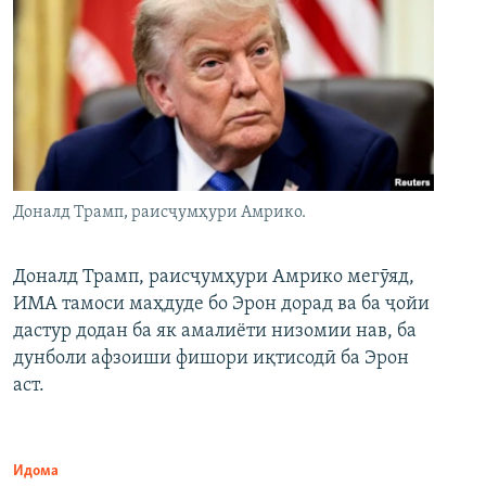
Доналд Трамп, раисҷумҳури Амрико.
Доналд Трамп, раисҷумҳури Амрико мегӯяд,
ИМА тамоси маҳдуде бо Эрон дорад ва ба ҷойи
дастур додан ба як амалиёти низомии нав, ба
дунболи афзоиши фишори иқтисодӣ ба Эрон
аст.
Идома