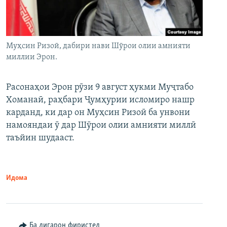
Муҳсин Ризоӣ, дабири нави Шӯрои олии амнияти
миллии Эрон.
Расонаҳои Эрон рӯзи 9 август ҳукми Муҷтабо
Хоманаӣ, раҳбари Ҷумҳурии исломиро нашр
карданд, ки дар он Муҳсин Ризоӣ ба унвони
намояндаи ӯ дар Шӯрои олии амнияти миллӣ
таъйин шудааст.
Идома
Ба дигарон фиристед