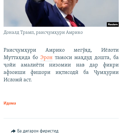
Доналд Трамп, раисҷумҳури Амрико
Раисҷумҳури Амрико мегӯяд, Иёлоти
Муттаҳида бо
Эрон
тамоси маҳдуд дошта, ба
ҷойи амалиёти низомии нав дар фикри
афзоиши фишори иқтисодӣ ба Ҷумҳурии
Исломӣ аст.
Идома
Ба дигарон фиристед