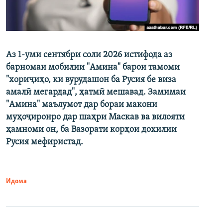
Аз 1-уми сентябри соли 2026 истифода аз
барномаи мобилии "Амина" барои тамоми
"хориҷиҳо, ки вурудашон ба Русия бе виза
амалӣ мегардад", ҳатмӣ мешавад. Замимаи
"Амина" маълумот дар бораи макони
муҳоҷиронро дар шаҳри Маскав ва вилояти
ҳамноми он, ба Вазорати корҳои дохилии
Русия мефиристад.
Идома