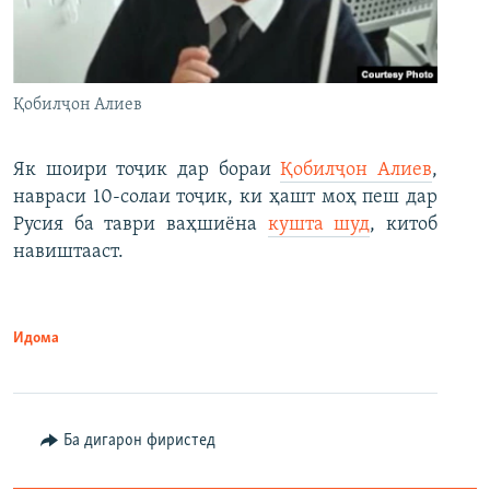
Қобилҷон Алиев
Як шоири тоҷик дар бораи
Қобилҷон Алиев
,
навраси 10-солаи тоҷик, ки ҳашт моҳ пеш дар
Русия ба таври ваҳшиёна
кушта шуд
, китоб
навиштааст.
Идома
Ба дигарон фиристед