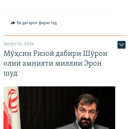
Ба дигарон фиристед
Август 10, 2026
Мӯҳсин Ризоӣ дабири Шӯрои
олии амнияти миллии Эрон
шуд