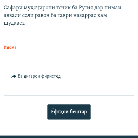
Сафари муҳоҷирони тоҷик ба Русия дар нимаи
аввали соли равон ба таври назаррас кам
шудааст.
Идома
Ба дигарон фиристед
Ёфтҳои бештар