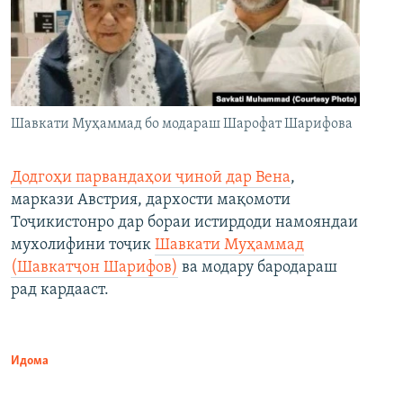
Шавкати Муҳаммад бо модараш Шарофат Шарифова
Додгоҳи парвандаҳои ҷиноӣ дар Вена
,
маркази Австрия, дархости мақомоти
Тоҷикистонро дар бораи истирдоди намояндаи
мухолифини тоҷик
Шавкати Муҳаммад
(Шавкатҷон Шарифов)
ва модару бародараш
рад кардааст.
Идома