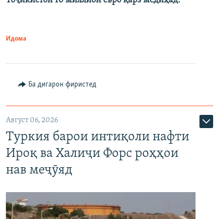
Тоҷикистон 10 миллион евро қарз медиҳад.
Идома
Ба дигарон фиристед
Август 06, 2026
Туркия барои интиқоли нафти
Ироқ ва Халиҷи Форс роҳҳои
нав меҷӯяд