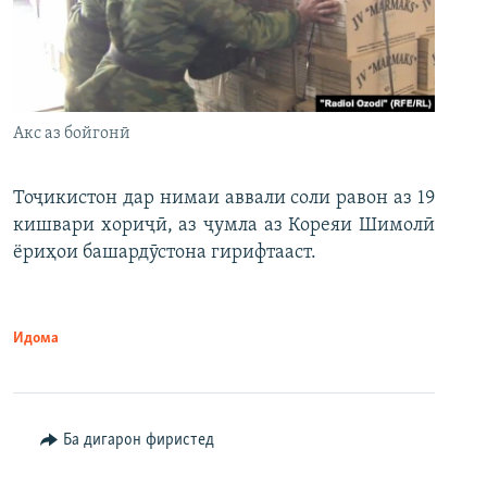
Акс аз бойгонӣ
Тоҷикистон дар нимаи аввали соли равон аз 19
кишвари хориҷӣ, аз ҷумла аз Кореяи Шимолӣ
ёриҳои башардӯстона гирифтааст.
Идома
Ба дигарон фиристед