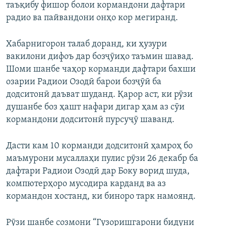
таъқибу фишор болои кормандони дафтари
радио ва пайвандони онҳо кор мегиранд.
Хабарнигорон талаб доранд, ки ҳузури
вакилони дифоъ дар бозҷӯиҳо таъмин шавад.
Шоми шанбе чаҳор корманди дафтари бахши
озарии Радиои Озодӣ барои бозҷӯӣ ба
додситонӣ даъват шуданд. Қарор аст, ки рӯзи
душанбе боз ҳашт нафари дигар ҳам аз сӯи
кормандони додситонӣ пурсуҷӯ шаванд.
Дасти кам 10 корманди додситонӣ ҳамроҳ бо
маъмурони мусаллаҳи пулис рӯзи 26 декабр ба
дафтари Радиои Озодӣ дар Боку ворид шуда,
компютерҳоро мусодира карданд ва аз
кормандон хостанд, ки биноро тарк намоянд.
Рӯзи шанбе созмони “Гузоришгарони бидуни