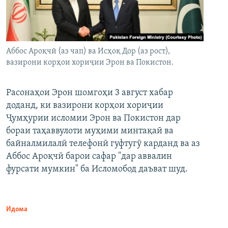
Аббос Ароқчӣ (аз чап) ва Исҳоқ Дор (аз рост),
вазирони корҳои хориҷии Эрон ва Покистон.
Расонаҳои Эрон шомгоҳи 3 август хабар
доданд, ки вазирони корҳои хориҷии
Ҷумҳурии исломии Эрон ва Покистон дар
бораи таҳаввулоти муҳими минтақаӣ ва
байналмилалӣ телефонӣ гуфтугӯ карданд ва аз
Аббос Ароқчӣ барои сафар "дар аввалин
фурсати мумкин" ба Исломобод даъват шуд.
Идома