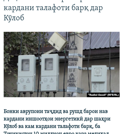
кардани талафоти барқ дар
Кӯлоб
Бонки аврупоии таҷдид ва рушд барои нав
кардани иншоотҳои энергетикӣ дар шаҳри
Кӯлоб ва кам кардани талафоти барқ, ба