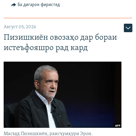
Ба дигарон фиристед
Август 05, 2026
Пизишкиён овозаҳо дар бораи
истеъфояшро рад кард
Масъуд Пизишкиён, раисҷумҳури Эрон.