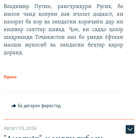
Владимир Путин, раисҷумҳури Русия, бо
имзои чанд қонуни нав иҷозат додааст, ки
назорат ба кор ва зиндагии хориҷиён дар ин
кишвар сахттар шавад. Ҷое, ки садҳо ҳазор
шаҳрванди Тоҷикистон низ бо умеди ёфтани
маоши муносиб ва зиндагии беҳтар қарор
доранд.
Идома
Ба дигарон фиристед
Август 05, 2026