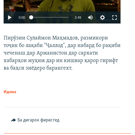
Auto
0:00
2:49
240p
Пирӯзии Сулаймон Маҳмадов, размикори
360p
тоҷик бо лақаби "Ҷаллод", дар набард бо рақиби
480p
Auto
240p
360p
480p
чеченаш дар Арманистон дар сархати
720p
хабарҳои муҳим дар ин кишвар қарор гирифт
720p
1080p
ва баҳси зиёдеро барангехт.
1080p
Идома
Ба дигарон фиристед