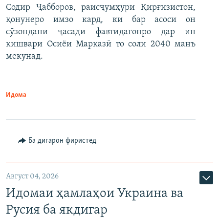
Содир Ҷабборов, раисҷумҳури Қирғизистон,
қонунеро имзо кард, ки бар асоси он
сӯзондани ҷасади фавтидагонро дар ин
кишвари Осиёи Марказӣ то соли 2040 манъ
мекунад.
Идома
Ба дигарон фиристед
Август 04, 2026
Идомаи ҳамлаҳои Украина ва
Русия ба якдигар