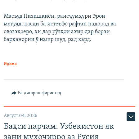
Масъуд Пизишкиён, раисҷумҳури Эрон
мегӯяд, қасди ба истеъфо рафтан надорад ва
овозаҳоеро, ки дар рӯзҳои ахир дар бораи
барканории ӯ нашр шуд, рад кард.
Идома
Ба дигарон фиристед
Август 04, 2026
Баҳси парчам. Узбекистон як
зани муҳоҷирро аз Русия