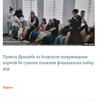
Пулиси Душанбе аз боздошти шаҳрвандони
хориҷӣ бо гумони ташкили фоҳишахона хабар
дод.
Идома