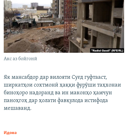
Акс аз бойгонӣ
Як мансабдор дар вилояти Суғд гуфтааст,
ширкатҳои сохтмонӣ ҳаққи фурӯши таҳхонаи
биноҳоро надоранд ва ин маконҳо ҳамчун
паноҳгоҳ дар ҳолати фавқулода истифода
мешаванд.
Идома