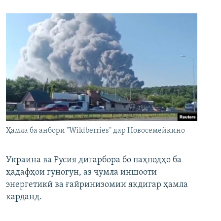
Ҳамла ба анбори "Wildberries" дар Новосемейкино
Украина ва Русия дигарбора бо паҳподҳо ба
ҳадафҳои гуногун, аз ҷумла иншооти
энергетикӣ ва ғайринизомии якдигар ҳамла
карданд.