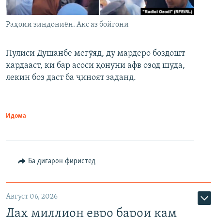
Раҳоии зиндониён. Акс аз бойгонӣ
Пулиси Душанбе мегӯяд, ду мардеро боздошт
кардааст, ки бар асоси қонуни афв озод шуда,
лекин боз даст ба ҷиноят заданд.
Идома
Ба дигарон фиристед
Август 06, 2026
Даҳ миллион евро барои кам