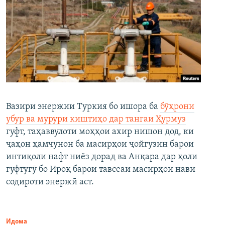
Вазири энержии Туркия бо ишора ба
бӯҳрони
убур ва мурури киштиҳо дар тангаи Ҳурмуз
гуфт, таҳаввулоти моҳҳои ахир нишон дод, ки
ҷаҳон ҳамчунон ба масирҳои ҷойгузин барои
интиқоли нафт ниёз дорад ва Анқара дар ҳоли
гуфтугӯ бо Ироқ барои тавсеаи масирҳои нави
содироти энержӣ аст.
Идома