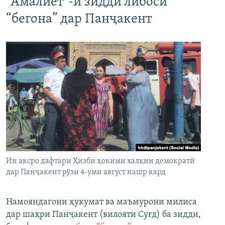
"Амалиёт"-и зидди либоси
“бегона” дар Панҷакент
Ин аксро дафтари Ҳизби ҳокими халқии демократӣ
дар Панҷакент рӯзи 4-уми август нашр кард
Намояндагони ҳукумат ва маъмурони милиса
дар шаҳри Панҷакент (вилояти Суғд) ба зидди,