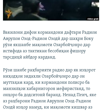
ГУЗОРИШҲОИ РАДИОӢ
Русский
ПАЙГИРӢ КУНЕД
Вакилони дифои кормандони дафтари Радиои
Аврупои Озод-Радиои Озодӣ дар шаҳри Боку
рӯзи якшанбе мақомоти Озарбойҷонро дар
истифода аз тактикаи бесобиқаи фишору
Ҳамаи сомонаҳои RFE/RL
тарсдиҳӣ айбдор карданд.
Рӯзи шанбе раҳбарияти радио дар як изҳорот
ниҳодҳои зидахли Озарбойҷонро дар он
муттаҳам кард, ки кормандони полисро ба
манзилҳои хабарнигорон мефиристанд, то
онҳоро ба додситонӣ баранд. Ненад Пеиҷ, яке
аз раҳбарони Радиои Аврупои Озод-Радиои
Озодӣ изҳор намуд, ки мақомоти кишвар аз