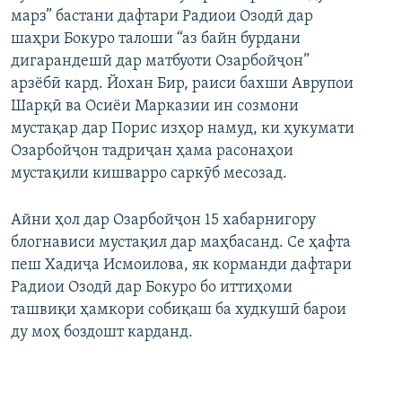
марз” бастани дафтари Радиои Озодӣ дар
шаҳри Бокуро талоши “аз байн бурдани
дигарандешӣ дар матбуоти Озарбойҷон”
арзёбӣ кард. Йохан Бир, раиси бахши Аврупои
Шарқӣ ва Осиёи Марказии ин созмони
мустақар дар Порис изҳор намуд, ки ҳукумати
Озарбойҷон тадриҷан ҳама расонаҳои
мустақили кишварро саркӯб месозад.
Айни ҳол дар Озарбойҷон 15 хабарнигору
блогнависи мустақил дар маҳбасанд. Се ҳафта
пеш Хадиҷа Исмоилова, як корманди дафтари
Радиои Озодӣ дар Бокуро бо иттиҳоми
ташвиқи ҳамкори собиқаш ба худкушӣ барои
ду моҳ боздошт карданд.