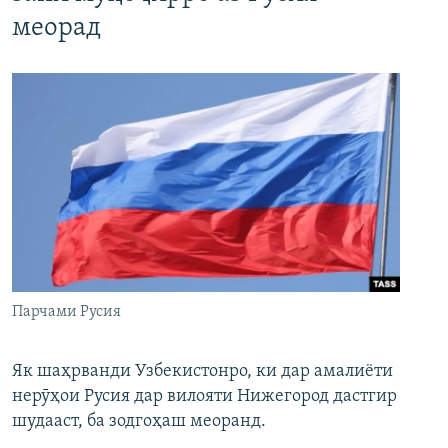
меорад
Парчами Русия
Як шаҳрванди Узбекистонро, ки дар амалиёти
нерӯҳои Русия дар вилояти Нижегород дастгир
шудааст, ба зодгоҳаш меоранд.