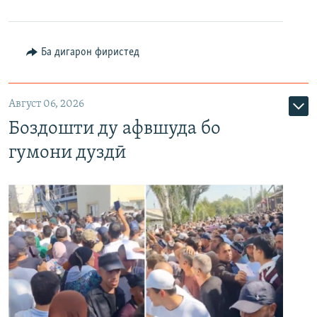
Ба дигарон фиристед
Август 06, 2026
Боздошти ду афвшуда бо
гумони дуздӣ