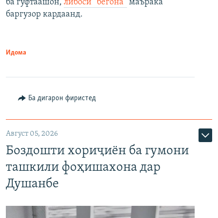
ба гуфтаашон,
либоси “бегона”
маърака
баргузор кардаанд.
Идома
Ба дигарон фиристед
Август 05, 2026
Боздошти хориҷиён ба гумони
ташкили фоҳишахона дар
Душанбе