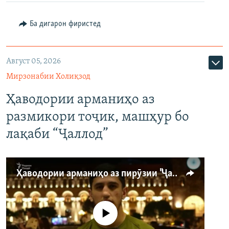
Ба дигарон фиристед
Август 05, 2026
Мирзонабии Холиқзод
Ҳаводории арманиҳо аз
размикори тоҷик, машҳур бо
лақаби “Ҷаллод”
Ҳаводории арманиҳо аз пирӯзии "Ҷаллод"-и тоҷик
Феълан кор намекунад