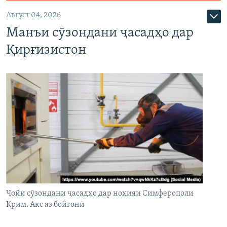
Август 04, 2026
Манъи сӯзондани ҷасадҳо дар
Қирғизистон
Ҷойи сӯзондани ҷасадҳо дар ноҳияи Симферополи
Қрим. Акс аз бойгонӣ