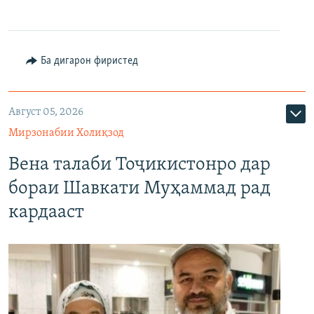
Ба дигарон фиристед
Август 05, 2026
Мирзонабии Холиқзод
Вена талаби Тоҷикистонро дар
бораи Шавкати Муҳаммад рад
кардааст