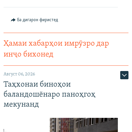
Ба дигарон фиристед
Ҳамаи хабарҳои имрӯзро дар
инҷо бихонед
Август 06, 2026
Таҳхонаи биноҳои
баландошёнаро паноҳгоҳ
мекунанд