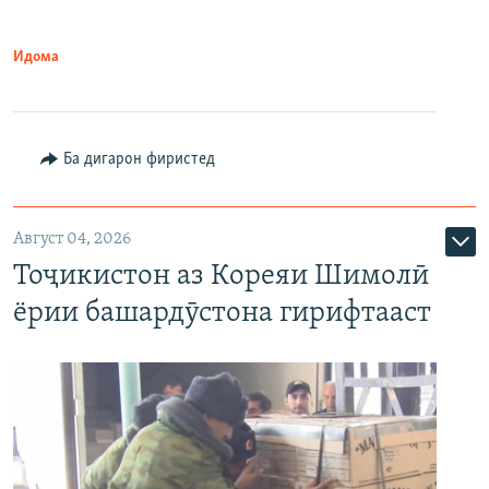
Идома
Ба дигарон фиристед
Август 04, 2026
Тоҷикистон аз Кореяи Шимолӣ
ёрии башардӯстона гирифтааст