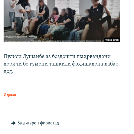
Пулиси Душанбе аз боздошти шаҳрвандони
хориҷӣ бо гумони ташкили фоҳишахона хабар
дод.
Идома
Ба дигарон фиристед