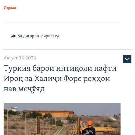
Идома
Ба дигарон фиристед
Август 06, 2026
Туркия барои интиқоли нафти
Ироқ ва Халиҷи Форс роҳҳои
нав меҷӯяд