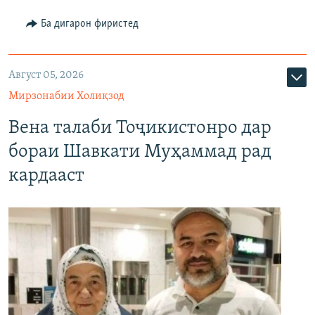
Ба дигарон фиристед
Август 05, 2026
Мирзонабии Холиқзод
Вена талаби Тоҷикистонро дар
бораи Шавкати Муҳаммад рад
кардааст