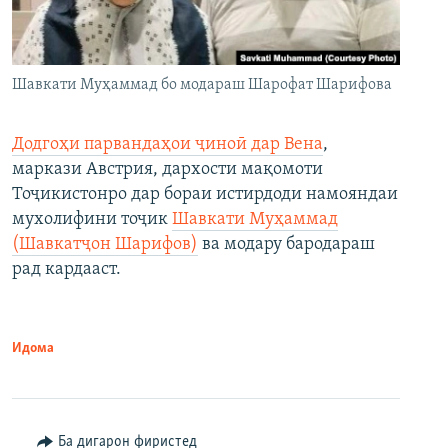
Шавкати Муҳаммад бо модараш Шарофат Шарифова
Додгоҳи парвандаҳои ҷиноӣ дар Вена
,
маркази Австрия, дархости мақомоти
Тоҷикистонро дар бораи истирдоди намояндаи
мухолифини тоҷик
Шавкати Муҳаммад
(Шавкатҷон Шарифов)
ва модару бародараш
рад кардааст.
Идома
Ба дигарон фиристед