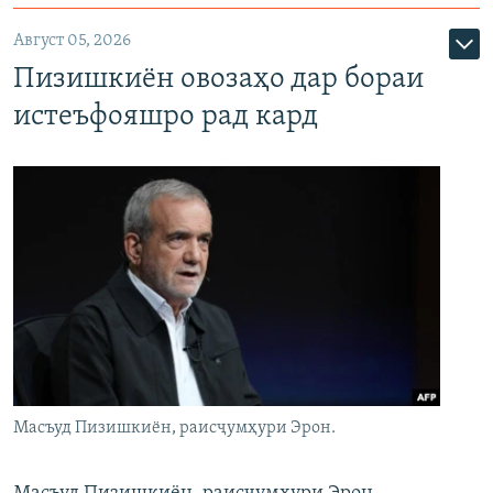
Август 05, 2026
Пизишкиён овозаҳо дар бораи
истеъфояшро рад кард
Масъуд Пизишкиён, раисҷумҳури Эрон.