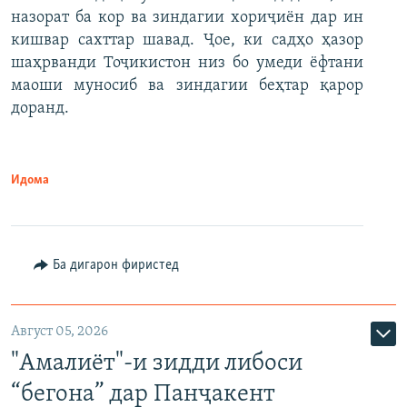
назорат ба кор ва зиндагии хориҷиён дар ин
кишвар сахттар шавад. Ҷое, ки садҳо ҳазор
шаҳрванди Тоҷикистон низ бо умеди ёфтани
маоши муносиб ва зиндагии беҳтар қарор
доранд.
Идома
Ба дигарон фиристед
Август 05, 2026
"Амалиёт"-и зидди либоси
“бегона” дар Панҷакент