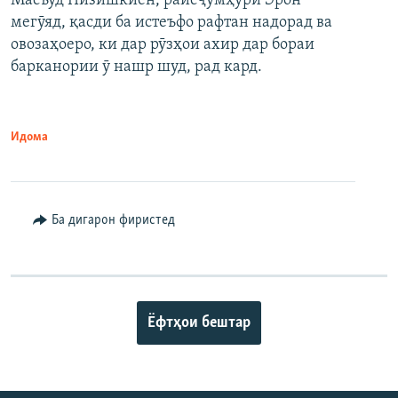
Масъуд Пизишкиён, раисҷумҳури Эрон
мегӯяд, қасди ба истеъфо рафтан надорад ва
овозаҳоеро, ки дар рӯзҳои ахир дар бораи
барканории ӯ нашр шуд, рад кард.
Идома
Ба дигарон фиристед
Ёфтҳои бештар