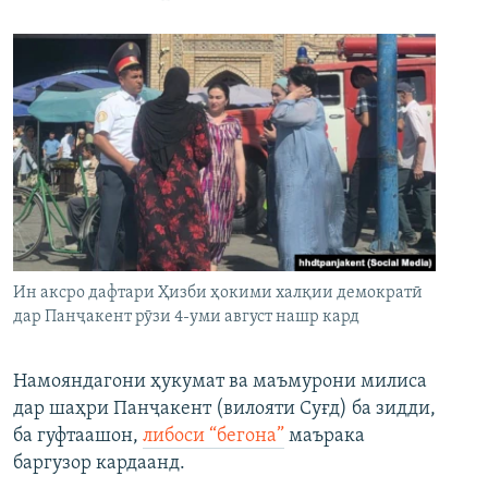
Ин аксро дафтари Ҳизби ҳокими халқии демократӣ
дар Панҷакент рӯзи 4-уми август нашр кард
Намояндагони ҳукумат ва маъмурони милиса
дар шаҳри Панҷакент (вилояти Суғд) ба зидди,
ба гуфтаашон,
либоси “бегона”
маърака
баргузор кардаанд.