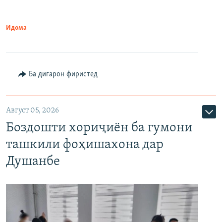
Идома
Ба дигарон фиристед
Август 05, 2026
Боздошти хориҷиён ба гумони
ташкили фоҳишахона дар
Душанбе