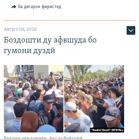
Ба дигарон фиристед
Август 06, 2026
Боздошти ду афвшуда бо
гумони дуздӣ
Раҳоии зиндониён. Акс аз бойгонӣ