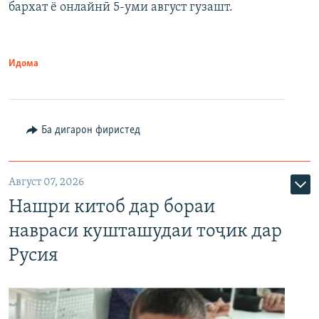
бархат ё онлайнӣ 5-уми август гузашт.
Идома
Ба дигарон фиристед
Август 07, 2026
Нашри китоб дар бораи
навраси кушташудаи тоҷик дар
Русия