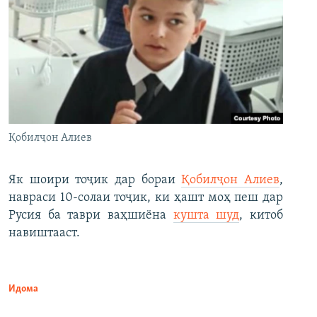
Қобилҷон Алиев
Як шоири тоҷик дар бораи
Қобилҷон Алиев
,
навраси 10-солаи тоҷик, ки ҳашт моҳ пеш дар
Русия ба таври ваҳшиёна
кушта шуд
, китоб
навиштааст.
Идома