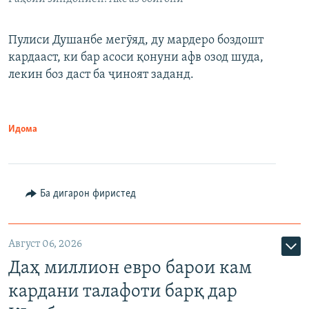
Пулиси Душанбе мегӯяд, ду мардеро боздошт
кардааст, ки бар асоси қонуни афв озод шуда,
лекин боз даст ба ҷиноят заданд.
Идома
Ба дигарон фиристед
Август 06, 2026
Даҳ миллион евро барои кам
кардани талафоти барқ дар