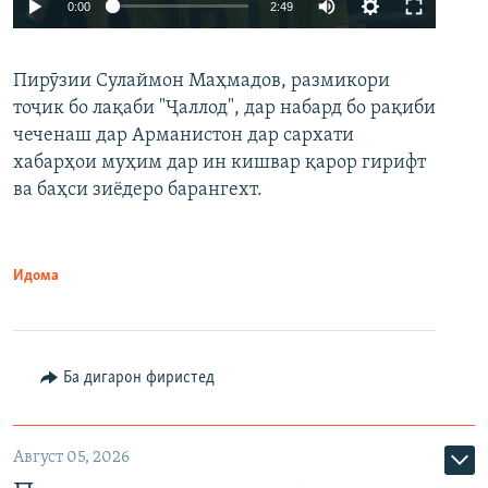
Auto
0:00
2:49
240p
Пирӯзии Сулаймон Маҳмадов, размикори
360p
тоҷик бо лақаби "Ҷаллод", дар набард бо рақиби
480p
Auto
240p
360p
480p
чеченаш дар Арманистон дар сархати
720p
хабарҳои муҳим дар ин кишвар қарор гирифт
720p
1080p
ва баҳси зиёдеро барангехт.
1080p
Идома
Ба дигарон фиристед
Август 05, 2026