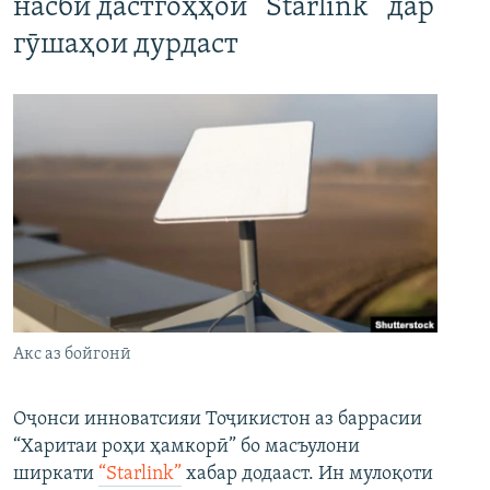
насби дастгоҳҳои “Starlink” дар
гӯшаҳои дурдаст
Акс аз бойгонӣ
Оҷонси инноватсияи Тоҷикистон аз баррасии
“Харитаи роҳи ҳамкорӣ” бо масъулони
ширкати
“Starlink”
хабар додааст. Ин мулоқоти