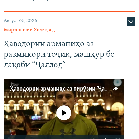
Август 05, 2026
Мирзонабии Холиқзод
Ҳаводории арманиҳо аз
размикори тоҷик, машҳур бо
лақаби “Ҷаллод”
Ҳаводории арманиҳо аз пирӯзии "Ҷаллод"-и тоҷик
Феълан кор намекунад