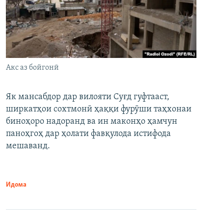
Акс аз бойгонӣ
Як мансабдор дар вилояти Суғд гуфтааст,
ширкатҳои сохтмонӣ ҳаққи фурӯши таҳхонаи
биноҳоро надоранд ва ин маконҳо ҳамчун
паноҳгоҳ дар ҳолати фавқулода истифода
мешаванд.
Идома