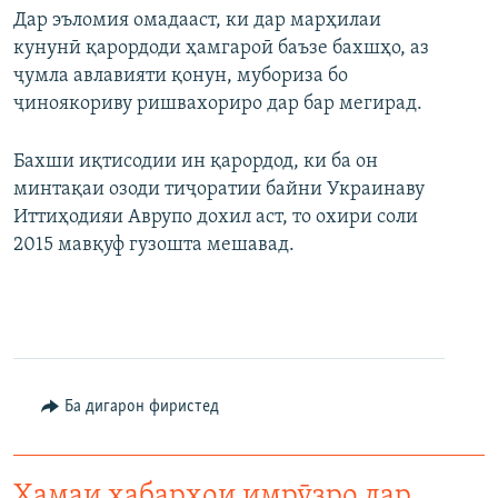
Дар эъломия омадааст, ки дар марҳилаи
кунунӣ қарордоди ҳамгароӣ баъзе бахшҳо, аз
ҷумла авлавияти қонун, мубориза бо
ҷиноякориву ришвахориро дар бар мегирад.
Бахши иқтисодии ин қарордод, ки ба он
минтақаи озоди тиҷоратии байни Украинаву
Иттиҳодияи Аврупо дохил аст, то охири соли
2015 мавқуф гузошта мешавад.
Ба дигарон фиристед
Ҳамаи хабарҳои имрӯзро дар