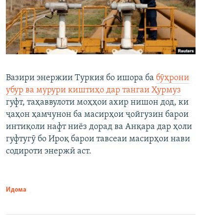
Вазири энержии Туркия бо ишора ба
бӯҳрони
убур ва мурури киштиҳо дар тангаи Ҳурмуз
гуфт, таҳаввулоти моҳҳои ахир нишон дод, ки
ҷаҳон ҳамчунон ба масирҳои ҷойгузин барои
интиқоли нафт ниёз дорад ва Анқара дар ҳоли
гуфтугӯ бо Ироқ барои тавсеаи масирҳои нави
содироти энержӣ аст.
Идома