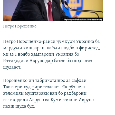
ГУЗОРИШҲОИ РАДИОӢ
Русский
ПАЙГИРӢ КУНЕД
Петро Порошенко
Петро Порошенко-раиси ҷумҳури Украина ба
мардуми кишвараш паёми шодбош фиристод,
ки аз 1 ноябр ҳамгароии Украина бо
Ҳамаи сомонаҳои RFE/RL
Иттиҳодияи Аврупо дар баъзе бахшҳо оғоз
шудааст.
Порошенко ин табрикоташро аз сафҳаи
Твиттери худ фиристодааст. Як рӯз пеш
эъломияи муштараки вай бо раҳбарони
иттиҳодияи Аврупо ва Кумиссиюни Аврупо
пахш шуда буд.