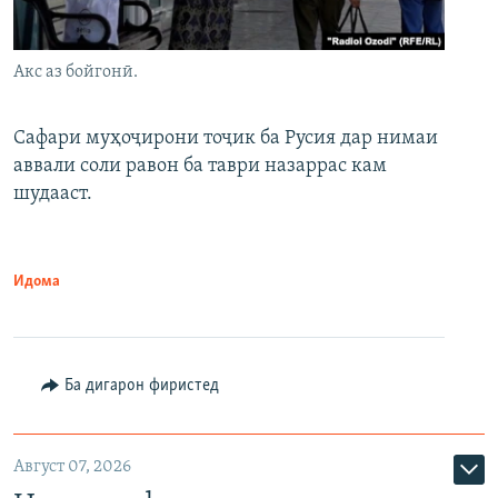
Акс аз бойгонӣ.
Сафари муҳоҷирони тоҷик ба Русия дар нимаи
аввали соли равон ба таври назаррас кам
шудааст.
Идома
Ба дигарон фиристед
Август 07, 2026