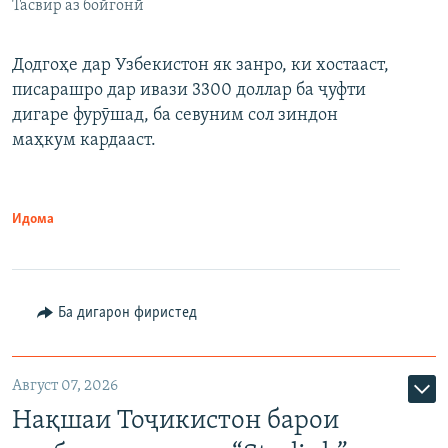
Тасвир аз бойгонӣ
Додгоҳе дар Узбекистон як занро, ки хостааст,
писарашро дар ивази 3300 доллар ба ҷуфти
дигаре фурӯшад, ба севуним сол зиндон
маҳкум кардааст.
Идома
Ба дигарон фиристед
Август 07, 2026
Нақшаи Тоҷикистон барои