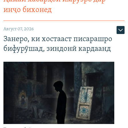
инҷо бихонед
Август 07, 2026
Занеро, ки хостааст писарашро
бифурӯшад, зиндонӣ кардаанд