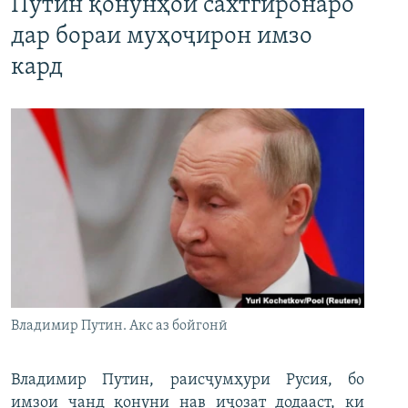
Путин қонунҳои сахтгиронаро
дар бораи муҳоҷирон имзо
кард
Владимир Путин. Акс аз бойгонӣ
Владимир Путин, раисҷумҳури Русия, бо
имзои чанд қонуни нав иҷозат додааст, ки