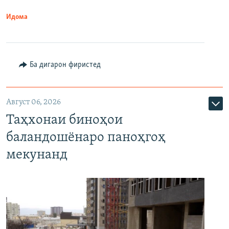
Идома
Ба дигарон фиристед
Август 06, 2026
Таҳхонаи биноҳои
баландошёнаро паноҳгоҳ
мекунанд