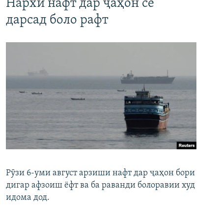
Нархи нафт дар ҷаҳон се
дарсад боло рафт
Рӯзи 6-уми август арзиши нафт дар ҷаҳон бори
дигар афзоиш ёфт ва ба раванди болоравии худ
идома дод.