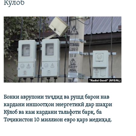
Кӯлоб
Бонки аврупоии таҷдид ва рушд барои нав
кардани иншоотҳои энергетикӣ дар шаҳри
Кӯлоб ва кам кардани талафоти барқ, ба
Тоҷикистон 10 миллион евро қарз медиҳад.