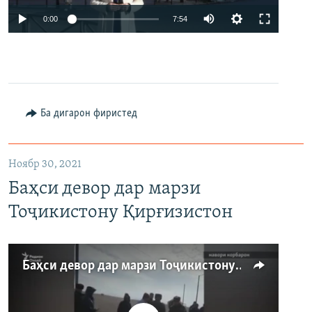
Auto
0:00
7:54
240p
360p
480p
Auto
240p
360p
480p
Ба дигарон фиристед
720p
720p
1080p
1080p
Ноябр 30, 2021
Баҳси девор дар марзи
Тоҷикистону Қирғизистон
Баҳси девор дар марзи Тоҷикистону Қирғизистон