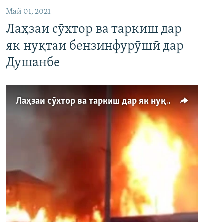
1080p
Май 01, 2021
Лаҳзаи сӯхтор ва таркиш дар
як нуқтаи бензинфурӯшӣ дар
Душанбе
Лаҳзаи сӯхтор ва таркиш дар як нуқтаи бензинфурӯшӣ дар Душанбе