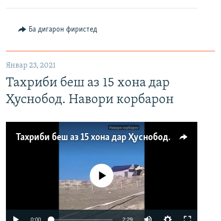
480p
Auto
240p
360p
480p
Ба дигарон фиристед
720p
720p
1080p
1080p
Январ 23, 2021
Тахриби беш аз 15 хона дар
Ҳуснобод. Навори корбарон
Тахриби беш аз 15 хона дар Ҳуснобод. Навори корбарон
Феълан кор намекунад
Auto
0:00
2:29