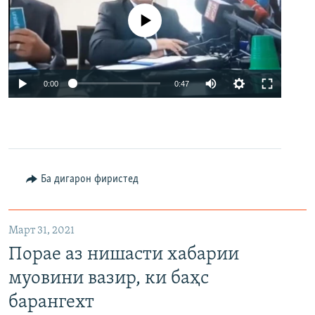
Феълан кор намекунад
Auto
0:00
0:47
240p
360p
480p
Auto
240p
360p
480p
Ба дигарон фиристед
Март 31, 2021
Порае аз нишасти хабарии
муовини вазир, ки баҳс
барангехт