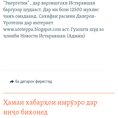
"Энергетик" , дар варзишгохи Истаравшан
баргузор шудааст. Дар ин бози 12500 мухлис
чамъ омадаанд. Сахифаи расмии Далерон-
Уротеппа дар интернет
www.uroteppa.blogspot.com аст. Гузошта шуд аз
ҷониби Новости Истаравшан (Админ)
Ба дигарон фиристед
Ҳамаи хабарҳои имрӯзро дар
инҷо бихонед