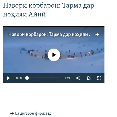
Навори корбарон: Тарма дар
ноҳияи Айнӣ
Навори корбарон: Тарма дар ноҳияи Айнӣ
Феълан кор намекунад
Auto
0:00
1:21
240p
360p
480p
Auto
240p
360p
480p
Ба дигарон фиристед