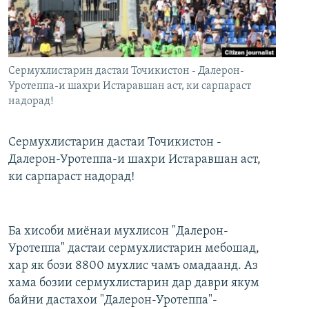
ГУЗОРИШҲОИ РАДИОӢ
Русский
ПАЙГИРӢ КУНЕД
Сермухлистарин дастаи Точикистон - Далерон-
Уротеппа-и шахри Истаравшан аст, ки сарпараст
надорад!
Сермухлистарин дастаи Точикистон -
Ҳамаи сомонаҳои RFE/RL
Далерон-Уротеппа-и шахри Истаравшан аст,
ки сарпараст надорад!
Ба хисоби миёнаи мухлисон "Далерон-
Уротеппа" дастаи сермухлистарин мебошад,
хар як бози 8800 мухлис чамъ омадаанд. Аз
хама бозии сермухлистарин дар даври якум
байни дастахои "Далерон-Уротеппа"-