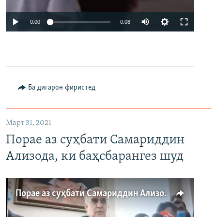
Auto
0:00
0:08
240p
360p
480p
Ба дигарон фиристед
720p
1080p
Март 31, 2021
Порае аз суҳбати Самариддин
Ализода, ки баҳсбарангез шуд
Auto
240p
360p
480p
Порае аз суҳбати Самариддин Ализода, ки баҳсбарангез шуд
720p
1080p