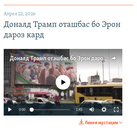
Апрел 22, 2026
Доналд Трамп оташбас бо Эрон
дароз кард
Доналд Трамп оташбас бо Эрон дароз кард
Феълан кор намекунад
Auto
0:00
1:43
240p
Линки мустақим
360p