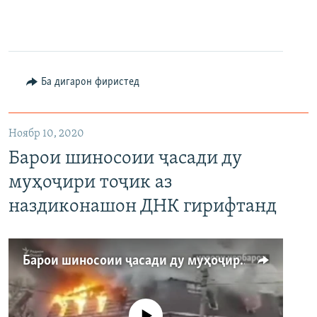
240p
360p
480p
Auto
240p
360p
480p
Ба дигарон фиристед
Ноябр 10, 2020
Барои шиносоии ҷасади ду
муҳоҷири тоҷик аз
наздиконашон ДНК гирифтанд
Барои шиносоии ҷасади ду муҳоҷири тоҷик аз наздиконашон ДНК гирифтанд
Феълан кор намекунад