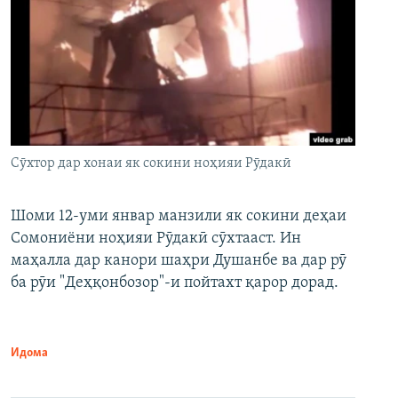
Сӯхтор дар хонаи як сокини ноҳияи Рӯдакӣ
Шоми 12-уми январ манзили як сокини деҳаи
Сомониёни ноҳияи Рӯдакӣ сӯхтааст. Ин
маҳалла дар канори шаҳри Душанбе ва дар рӯ
ба рӯи "Деҳқонбозор"-и пойтахт қарор дорад.
Идома