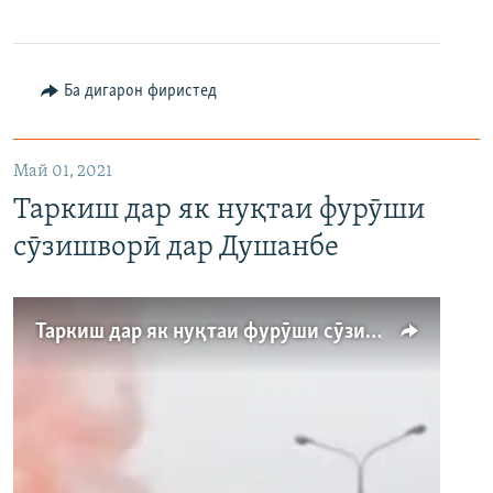
360p
480p
Ба дигарон фиристед
720p
1080p
Май 01, 2021
Таркиш дар як нуқтаи фурӯши
сӯзишворӣ дар Душанбе
Auto
240p
360p
480p
Таркиш дар як нуқтаи фурӯши сӯзишворӣ дар Душанбе
720p
1080p