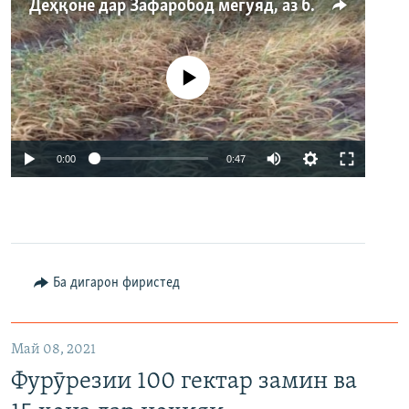
Деҳқоне дар Зафаробод мегӯяд, аз беобӣ азият мекашанд
Феълан кор намекунад
Auto
0:00
0:47
240p
360p
480p
Auto
240p
360p
480p
Ба дигарон фиристед
720p
720p
Май 08, 2021
Фурӯрезии 100 гектар замин ва