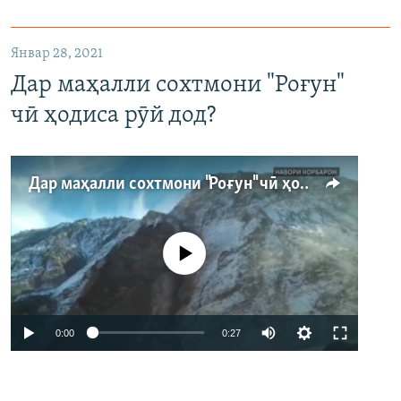
Январ 28, 2021
Дар маҳалли сохтмони "Роғун"
чӣ ҳодиса рӯй дод?
Дар маҳалли сохтмони "Роғун" чӣ ҳодиса рӯй дод?
Феълан кор намекунад
Auto
0:00
0:27
240p
360p