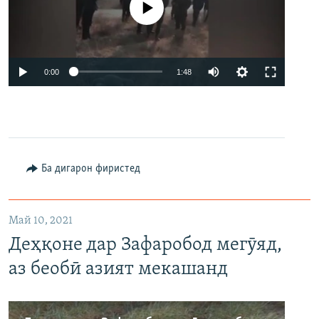
Феълан кор намекунад
0:00
1:48
Ба дигарон фиристед
Май 10, 2021
Деҳқоне дар Зафаробод мегӯяд,
аз беобӣ азият мекашанд