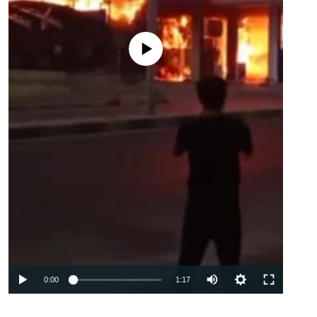
Феълан кор намекунад
Auto
0:00
1:17
240p