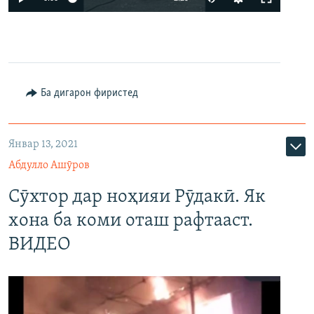
240p
360p
480p
Auto
240p
360p
480p
Ба дигарон фиристед
720p
720p
1080p
1080p
Январ 13, 2021
Абдулло Ашӯров
Сӯхтор дар ноҳияи Рӯдакӣ. Як
хона ба коми оташ рафтааст.
ВИДЕО