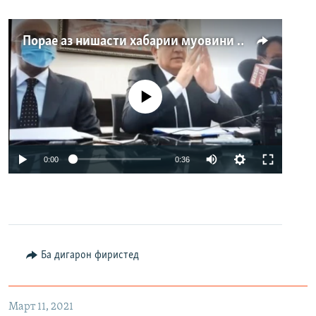
Порае аз нишасти хабарии муовини вазир, ки баҳс барангехт
Феълан кор намекунад
Auto
0:00
0:36
240p
360p
480p
Auto
240p
360p
480p
Ба дигарон фиристед
Март 11, 2021