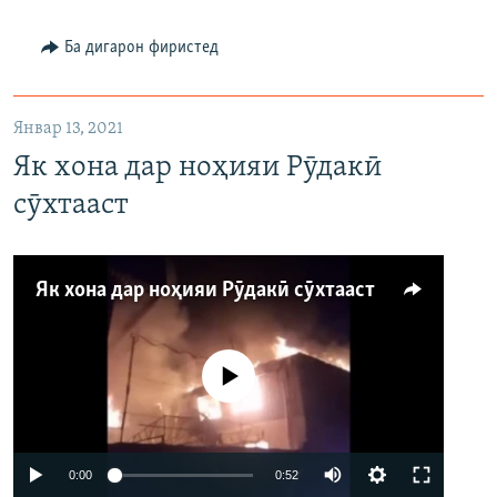
Ба дигарон фиристед
Январ 13, 2021
Як хона дар ноҳияи Рӯдакӣ
сӯхтааст
Як хона дар ноҳияи Рӯдакӣ сӯхтааст
Феълан кор намекунад
Auto
0:00
0:52