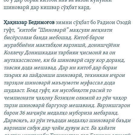
бо ӯ дар бораи китоби нав ва вазъи кунунии
шиноварӣ дар кишвар сӯҳбат кард.
Ҳақназар Бедимоғов
зимни сӯҳбат бо Радиои Озодӣ
гуфт,
“китоби “Шиноварӣ” маҳсули меҳнати
бисёрсолаи банда мебошад. Китоб барои
мураббиёни мактабҳои варзишӣ, донишҷӯёни
Коллеҷу Донишкадаи тарбияи ҷисмонӣ ва он
мутахассисоне, ки ба шиноварӣ сару кор доранд,
тавсия дода мешавад. Дар ин китоб дар бораи
таърих ва пайдоиши шиноварӣ, техникаи иҷрои
тарзҳои шиноварӣ маълумоти муфассал дода
шудааст. Бояд гуфт, ки мусобиқоти расмӣ то
чемпионати ҷаҳону Бозиҳои олимпӣ аз рӯи чаҳор
тарзи шиноварӣ баргузор мешаванд. Варзишгарон
барои 36 маҷмӯи медалҳо мубориза мебаранд.
Дарвоқеъ, аз рӯи теъдоди медалҳо шиноварӣ баъди
варзиши сабук дар ҷойи дувум аст. Ба ҳайати