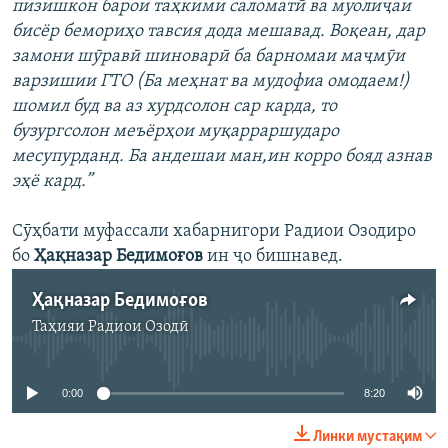
пизишкон барои таҳкими саломатӣ ва муолиҷаи
бисёр бемориҳо тавсия дода мешавад. Воқеан, дар
замони шӯравӣ шиноварӣ ба барномаи маҷмӯи
варзишии ГТО (Ба меҳнат ва мудофиа омодаем!)
шомил буд ва аз хурдсолон сар карда, то
бузургсолон меъёрҳои муқарраршударо
месупурданд. Ба андешаи ман,ин корро бояд азнав
эҳё кард.”
Сӯҳбати муфассали хабарнигори Радиои Озодиро
бо
Ҳақназар Бедимоғов
ин ҷо бишнавед.
Ҳақназар Бедимоғов
Таҳияи
Радиои Озодӣ
Феълан кор намекунад
0:00
8:20
Линки мустақим