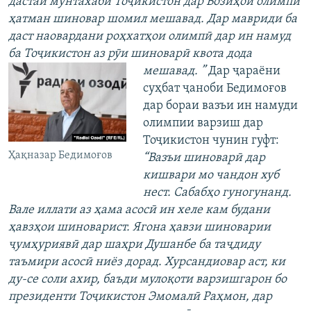
дастаи мунтахаби Тоҷикистон дар Бозиҳои олимпӣ
ҳатман шиновар шомил мешавад. Дар мавриди ба
даст наовардани роҳхатҳои олимпӣ дар ин намуд
ба Тоҷикистон аз рӯи шиноварӣ квота дода
мешавад. ”
Дар ҷараёни
суҳбат ҷаноби Бедимоғов
дар бораи вазъи ин намуди
олимпии варзиш дар
Тоҷикистон чунин гуфт:
Ҳақназар Бедимоғов
“Вазъи шиноварӣ дар
кишвари мо чандон хуб
нест. Сабабҳо гуногунанд.
Вале иллати аз ҳама асосӣ ин хеле кам будани
ҳавзҳои шиноварист. Ягона ҳавзи шиноварии
ҷумҳуриявӣ дар шаҳри Душанбе ба таҷдиду
таъмири асосӣ ниёз дорад. Хурсандиовар аст, ки
ду-се соли ахир, баъди мулоқоти варзишгарон бо
президенти Тоҷикистон Эмомалӣ Раҳмон, дар