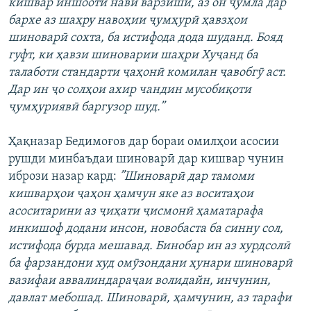
кишвар иншооти нави варзишӣ, аз он ҷумла дар
бархе аз шаҳру навоҳии ҷумҳурӣ ҳавзҳои
шиноварӣ сохта, ба истифода дода шуданд. Бояд
гуфт, ки ҳавзи шиноварии шаҳри Хуҷанд ба
талаботи стандарти ҷаҳонӣ комилан ҷавобгӯ аст.
Дар ин ҷо солҳои ахир чандин мусобиқоти
ҷумҳуриявӣ баргузор шуд.”
Ҳақназар Бедимоғов дар бораи омилҳои асосии
рушди минбаъдаи шиноварӣ дар кишвар чунин
ибрози назар кард:
”Шиноварӣ дар тамоми
кишварҳои ҷаҳон ҳамчун яке аз воситаҳои
асоситарини аз ҷиҳати ҷисмонӣ ҳаматарафа
инкишоф додани инсон, новобаста ба синну сол,
истифода бурда мешавад. Бинобар ин аз хурдсолӣ
ба фарзандони худ омӯзондани ҳунари шиноварӣ
вазифаи аввалиндараҷаи волидайн, инчунин,
давлат мебошад. Шиноварӣ, ҳамчунин, аз тарафи