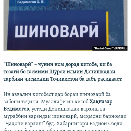
ГУЗОРИШҲОИ РАДИОӢ
Русский
ПАЙГИРӢ КУНЕД
“Шиноварӣ” – чунин ном дорад китобе, ки ба
Ҳамаи сомонаҳои RFE/RL
тозагӣ бо тасмими Шӯрои илмии Донишкадаи
тарбияи ҷисмонии Тоҷикистон ба табъ расидааст.
Ин аввалин китобест дар бораи шиноварӣ ба
забони тоҷикӣ. Муаллифи ин китоб
Ҳақназар
Бедимоғов
, устоди Донишкадаи варзиш ва
мураббии варзидаи шиноварӣ, меҳмони барномаи
“Ҷаҳони варзиш” буд. Хабарнигори Радиои Озодӣ