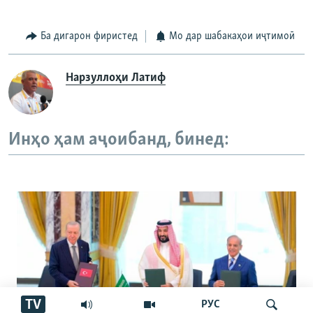
Ба дигарон фиристед
Мо дар шабакаҳои иҷтимоӣ
Нарзуллоҳи Латиф
Инҳо ҳам аҷоибанд, бинед:
TV
РУС