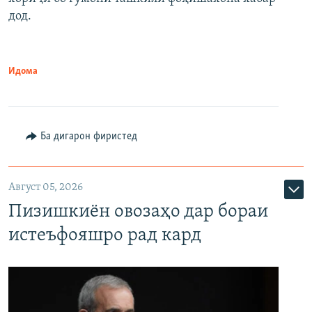
дод.
Идома
Ба дигарон фиристед
Август 05, 2026
Пизишкиён овозаҳо дар бораи
истеъфояшро рад кард