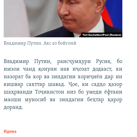
Владимир Путин. Акс аз бойгонӣ
Владимир Путин, раисҷумҳури Русия, бо
имзои чанд қонуни нав иҷозат додааст, ки
назорат ба кор ва зиндагии хориҷиён дар ин
кишвар сахттар шавад. Ҷое, ки садҳо ҳазор
шаҳрванди Тоҷикистон низ бо умеди ёфтани
маоши муносиб ва зиндагии беҳтар қарор
доранд.
Идома