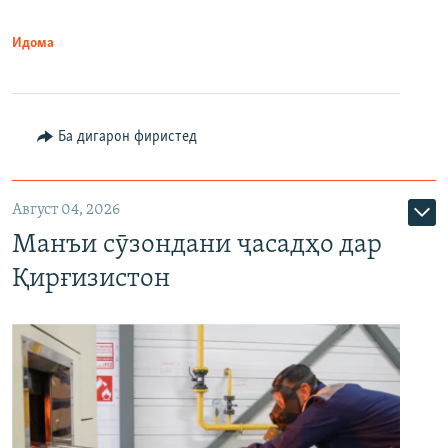
Идома
Ба дигарон фиристед
Август 04, 2026
Манъи сӯзондани ҷасадҳо дар
Қирғизистон