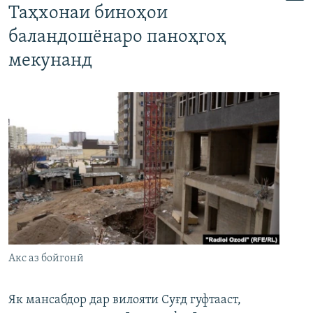
Таҳхонаи биноҳои
баландошёнаро паноҳгоҳ
мекунанд
Акс аз бойгонӣ
Як мансабдор дар вилояти Суғд гуфтааст,