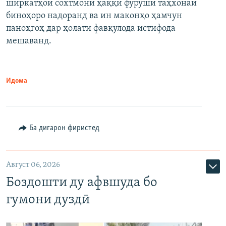
ширкатҳои сохтмонӣ ҳаққи фурӯши таҳхонаи
биноҳоро надоранд ва ин маконҳо ҳамчун
паноҳгоҳ дар ҳолати фавқулода истифода
мешаванд.
Идома
Ба дигарон фиристед
Август 06, 2026
Боздошти ду афвшуда бо
гумони дуздӣ