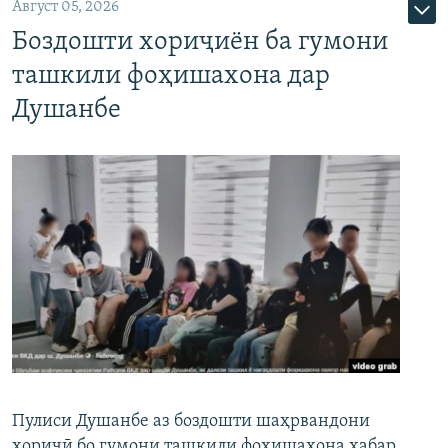
Август 05, 2026
Боздошти хориҷиён ба гумони
ташкили фоҳишахона дар
Душанбе
Пулиси Душанбе аз боздошти шаҳрвандони
хориҷӣ бо гумони ташкили фоҳишахона хабар