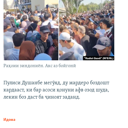
Раҳоии зиндониён. Акс аз бойгонӣ
Пулиси Душанбе мегӯяд, ду мардеро боздошт
кардааст, ки бар асоси қонуни афв озод шуда,
лекин боз даст ба ҷиноят заданд.
Идома