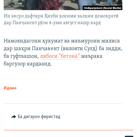
Ин аксро дафтари Ҳизби ҳокими халқии демократӣ
дар Панҷакент рӯзи 4-уми август нашр кард
Намояндагони ҳукумат ва маъмурони милиса
дар шаҳри Панҷакент (вилояти Суғд) ба зидди,
ба гуфтаашон,
либоси “бегона”
маърака
баргузор кардаанд.
Идома
Ба дигарон фиристед