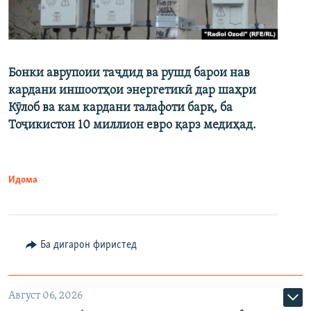
Бонки аврупоии таҷдид ва рушд барои нав
кардани иншоотҳои энергетикӣ дар шаҳри
Кӯлоб ва кам кардани талафоти барқ, ба
Тоҷикистон 10 миллион евро қарз медиҳад.
Идома
Ба дигарон фиристед
Август 06, 2026