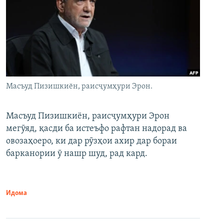
Масъуд Пизишкиён, раисҷумҳури Эрон.
Масъуд Пизишкиён, раисҷумҳури Эрон
мегӯяд, қасди ба истеъфо рафтан надорад ва
овозаҳоеро, ки дар рӯзҳои ахир дар бораи
барканории ӯ нашр шуд, рад кард.
Идома