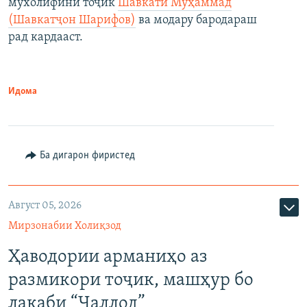
мухолифини тоҷик
Шавкати Муҳаммад
(Шавкатҷон Шарифов)
ва модару бародараш
рад кардааст.
Идома
Ба дигарон фиристед
Август 05, 2026
Мирзонабии Холиқзод
Ҳаводории арманиҳо аз
размикори тоҷик, машҳур бо
лақаби “Ҷаллод”