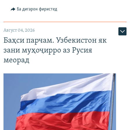
Ба дигарон фиристед
Август 04, 2026
Баҳси парчам. Узбекистон як
зани муҳоҷирро аз Русия
меорад