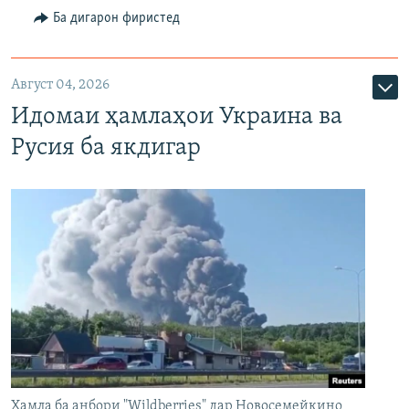
Ба дигарон фиристед
Август 04, 2026
Идомаи ҳамлаҳои Украина ва
Русия ба якдигар
Ҳамла ба анбори "Wildberries" дар Новосемейкино