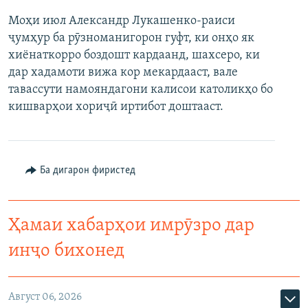
Моҳи июл Александр Лукашенко-раиси
ҷумҳур ба рӯзноманигорон гуфт, ки онҳо як
хиёнаткорро боздошт кардаанд, шахсеро, ки
дар хадамоти вижа кор мекардааст, вале
тавассути намояндагони калисои католикҳо бо
кишварҳои хориҷӣ иртибот доштааст.
Ба дигарон фиристед
Ҳамаи хабарҳои имрӯзро дар
инҷо бихонед
Август 06, 2026