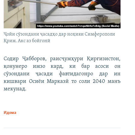
Ҷойи сӯзондани ҷасадҳо дар ноҳияи Симферополи
Қрим. Акс аз бойгонӣ
Содир Ҷабборов, раисҷумҳури Қирғизистон,
қонунеро имзо кард, ки бар асоси он
сӯзондани ҷасади фавтидагонро дар ин
кишвари Осиёи Марказӣ то соли 2040 манъ
мекунад.
Идома