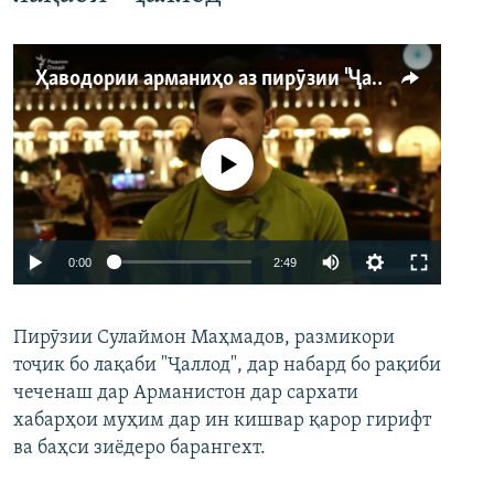
Ҳаводории арманиҳо аз пирӯзии "Ҷаллод"-и тоҷик
Феълан кор намекунад
Auto
0:00
2:49
240p
Пирӯзии Сулаймон Маҳмадов, размикори
360p
тоҷик бо лақаби "Ҷаллод", дар набард бо рақиби
480p
Auto
240p
360p
480p
чеченаш дар Арманистон дар сархати
720p
хабарҳои муҳим дар ин кишвар қарор гирифт
720p
1080p
ва баҳси зиёдеро барангехт.
1080p