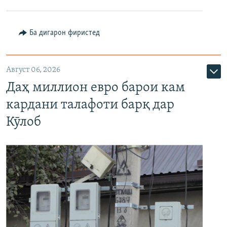
Ба дигарон фиристед
Август 06, 2026
Даҳ миллион евро барои кам
кардани талафоти барқ дар
Кӯлоб