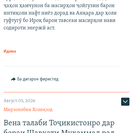
ҷаҳон ҳамчунон ба масирҳои ҷойгузин барои
интиқоли нафт ниёз дорад ва Анқара дар ҳоли
гуфтугӯ бо Ироқ барои тавсеаи масирҳои нави
содироти энержӣ аст.
Идома
Ба дигарон фиристед
Август 05, 2026
Мирзонабии Холиқзод
Вена талаби Тоҷикистонро дар