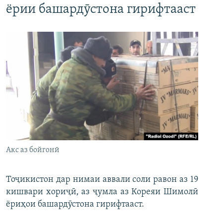
ёрии башардӯстона гирифтааст
Акс аз бойгонӣ
Тоҷикистон дар нимаи аввали соли равон аз 19
кишвари хориҷӣ, аз ҷумла аз Кореяи Шимолӣ
ёриҳои башардӯстона гирифтааст.