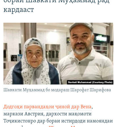
бораи Шавкати Муҳаммад рад
кардааст
Шавкати Муҳаммад бо модараш Шарофат Шарифова
Додгоҳи парвандаҳои ҷиноӣ дар Вена
,
маркази Австрия, дархости мақомоти
Тоҷикистонро дар бораи истирдоди намояндаи