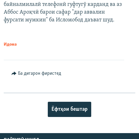
байналмилалӣ телефонӣ гуфтугӯ карданд ва аз
Аббос Ароқчӣ барои сафар "дар аввалин
фурсати мумкин" ба Исломобод даъват шуд.
Идома
Ба дигарон фиристед
Ёфтҳои бештар