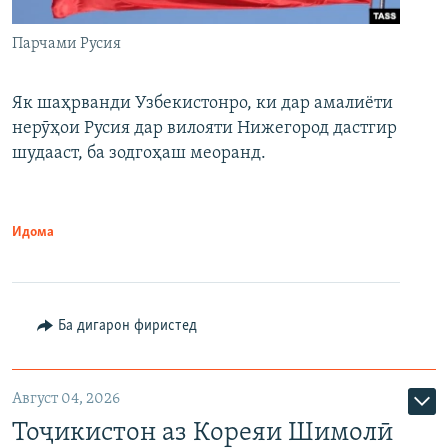
Парчами Русия
Як шаҳрванди Узбекистонро, ки дар амалиёти
нерӯҳои Русия дар вилояти Нижегород дастгир
шудааст, ба зодгоҳаш меоранд.
Идома
Ба дигарон фиристед
Август 04, 2026
Тоҷикистон аз Кореяи Шимолӣ