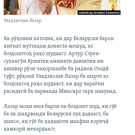
ГУЗОРИШҲОИ РАДИОӢ
Русский
Уладзислав Лазар
ПАЙГИРӢ КУНЕД
Як рӯҳонии католик, ки дар Беларусия барои
хиёнат муттаҳам дониста мешуд, аз
боздоштгоҳ раҳо шудааст. Артур Стрех-
сухангӯи Кумитаи амнияти давлатии ин
Ҳамаи сомонаҳои RFE/RL
кишвар рӯзи чаҳоршанбе ба радиои Озодӣ
гуфт, рӯҳонӣ Уладзислав Лазар ба шарте аз
боздошгоҳ раҳо шудааст, ки дар ҷараёни
расидагӣ ба парванда Минскро тарк накунад.
Лазар моҳи июл барои он боздошт шуд, ки гӯё
ба як шаҳрванди Беларусия пул додааст, ба
шахсе, ки гӯё бо хадамоти махфии хориҷӣ
ҳамкорӣ мекардааст.