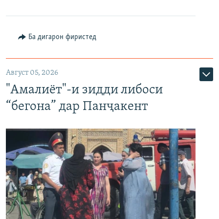
Ба дигарон фиристед
Август 05, 2026
"Амалиёт"-и зидди либоси
“бегона” дар Панҷакент