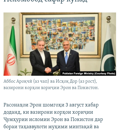
Аббос Ароқчӣ (аз чап) ва Исҳоқ Дор (аз рост),
вазирони корҳои хориҷии Эрон ва Покистон.
Расонаҳои Эрон шомгоҳи 3 август хабар
доданд, ки вазирони корҳои хориҷии
Ҷумҳурии исломии Эрон ва Покистон дар
бораи таҳаввулоти муҳими минтақаӣ ва