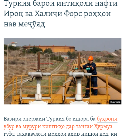
Туркия барои интиқоли нафти
Ироқ ва Халиҷи Форс роҳҳои
нав меҷӯяд
Вазири энержии Туркия бо ишора ба
бӯҳрони
убур ва мурури киштиҳо дар тангаи Ҳурмуз
гуфт, таҳаввулоти моҳҳои ахир нишон дод, ки