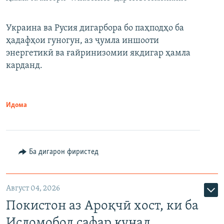
Украина ва Русия дигарбора бо паҳподҳо ба
ҳадафҳои гуногун, аз ҷумла иншооти
энергетикӣ ва ғайринизомии якдигар ҳамла
карданд.
Идома
Ба дигарон фиристед
Август 04, 2026
Покистон аз Ароқчӣ хост, ки ба
Исломобод сафар кунад