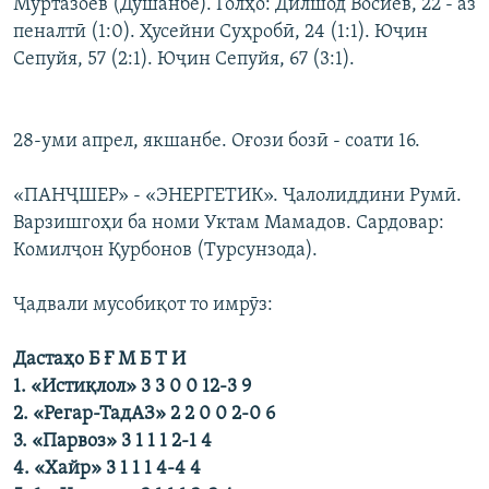
Муртазоев (Душанбе). Голҳо: Дилшод Восиев, 22 - аз
пеналтӣ (1:0). Ҳусейни Суҳробӣ, 24 (1:1). Юҷин
Сепуйя, 57 (2:1). Юҷин Сепуйя, 67 (3:1).
28-уми апрел, якшанбе. Оғози бозӣ - соати 16.
«ПАНҶШЕР» - «ЭНЕРГЕТИК». Ҷалолиддини Румӣ.
Варзишгоҳи ба номи Уктам Мамадов. Сардовар:
Комилҷон Қурбонов (Турсунзода).
Ҷадвали мусобиқот то имрӯз:
Дастаҳо Б Ғ М Б Т И
1. «Истиқлол» 3 3 0 0 12-3 9
2. «Регар-ТадАЗ» 2 2 0 0 2-0 6
3. «Парвоз» 3 1 1 1 2-1 4
4. «Хайр» 3 1 1 1 4-4 4