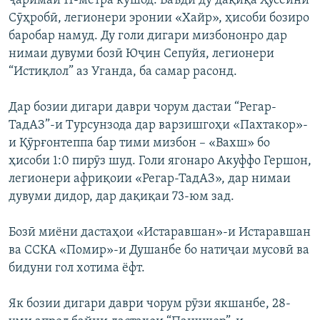
ҷаримаи 11-метра кушод. Баъди ду дақиқа Ҳусейни
Сӯҳробӣ, легионери эронии «Хайр», ҳисоби бозиро
баробар намуд. Ду голи дигари мизбононро дар
нимаи дувуми бозӣ Юҷин Сепуйя, легионери
“Истиқлол” аз Уганда, ба самар расонд.
Дар бозии дигари даври чорум дастаи “Регар-
ТадАЗ”-и Турсунзода дар варзишгоҳи «Пахтакор»-
и Қӯрғонтеппа бар тими мизбон – «Вахш» бо
ҳисоби 1:0 пирӯз шуд. Голи ягонаро Акуффо Гершон,
легионери африқоии «Регар-ТадАЗ», дар нимаи
дувуми дидор, дар дақиқаи 73-юм зад.
Бозӣ миёни дастаҳои «Истаравшан»-и Истаравшан
ва ССКА «Помир»-и Душанбе бо натиҷаи мусовӣ ва
бидуни гол хотима ёфт.
Як бозии дигари даври чорум рӯзи якшанбе, 28-