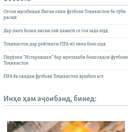
Оғози мусобиқаи Лигаи олии футболи Тоҷикистон бо тӯби
расмӣ
Дар панҷ бозии лигаи олӣ ҳамагӣ се гол зада шуд
Тоҷикистон дар рейтинги FIFA 40 зина боло шуд
Пирӯзии “Истаравшан” бар мунтахаби бошгоҳҳои футболи
Тоҷикистон
FIFA ба ояндаи футболи Тоҷикистон хушбин аст
Инҳо ҳам аҷоибанд, бинед: