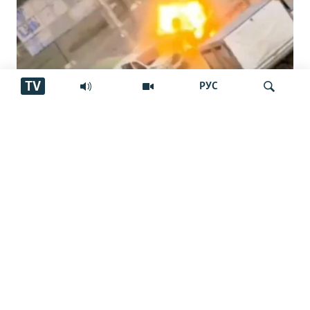
TV
РУС
"Паҳпод дар тори сарам чарх мезад…
Ҷустуҷӯ
ин даҳшат буд"