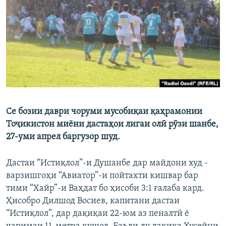
ГУЗОРИШҲОИ РАДИОӢ
Русский
ПАЙГИРӢ КУНЕД
Се бозии даври чоруми мусобиқаи қаҳрамонии
Ҳамаи сомонаҳои RFE/RL
Тоҷикистон миёни дастаҳои лигаи олӣ рӯзи шанбе,
27-уми апрел баргузор шуд.
Дастаи “Истиқлол”-и Душанбе дар майдони худ -
варзишгоҳи “Авиатор”-и пойтахти кишвар бар
тими “Хайр”-и Ваҳдат бо ҳисоби 3:1 ғалаба кард.
Ҳисобро Дилшод Восиев, капитани дастаи
“Истиқлол”, дар дақиқаи 22-юм аз пеналтӣ ё