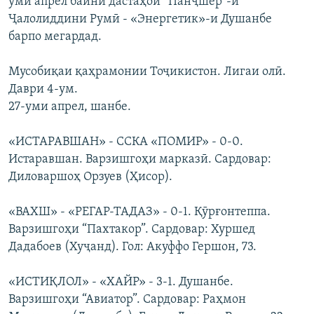
уми апрел байни дастаҳои “Панҷшер”-и
Ҷалолиддини Румӣ - «Энергетик»-и Душанбе
барпо мегардад.
Мусобиқаи қаҳрамонии Тоҷикистон. Лигаи олӣ.
Даври 4-ум.
27-уми апрел, шанбе.
«ИСТАРАВШАН» - ССКА «ПОМИР» - 0-0.
Истаравшан. Варзишгоҳи марказӣ. Сардовар:
Диловаршоҳ Орзуев (Ҳисор).
«ВАХШ» - «РЕГАР-ТАДАЗ» - 0-1. Қӯрғонтеппа.
Варзишгоҳи “Пахтакор”. Сардовар: Хуршед
Дадабоев (Хуҷанд). Гол: Акуффо Гершон, 73.
«ИСТИҚЛОЛ» - «ХАЙР» - 3-1. Душанбе.
Варзишгоҳи “Авиатор”. Сардовар: Раҳмон