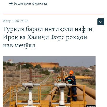
Ба дигарон фиристед
Август 06, 2026
Туркия барои интиқоли нафти
Ироқ ва Халиҷи Форс роҳҳои
нав меҷӯяд