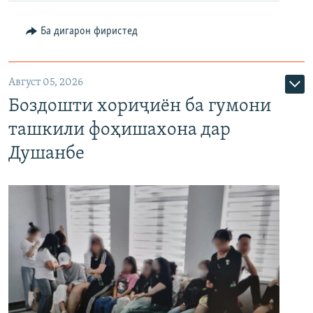
Ба дигарон фиристед
Август 05, 2026
Боздошти хориҷиён ба гумони
ташкили фоҳишахона дар
Душанбе