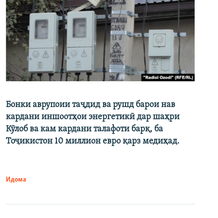
Бонки аврупоии таҷдид ва рушд барои нав
кардани иншоотҳои энергетикӣ дар шаҳри
Кӯлоб ва кам кардани талафоти барқ, ба
Тоҷикистон 10 миллион евро қарз медиҳад.
Идома