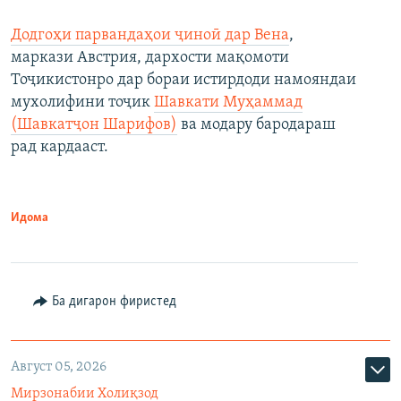
Додгоҳи парвандаҳои ҷиноӣ дар Вена
,
маркази Австрия, дархости мақомоти
Тоҷикистонро дар бораи истирдоди намояндаи
мухолифини тоҷик
Шавкати Муҳаммад
(Шавкатҷон Шарифов)
ва модару бародараш
рад кардааст.
Идома
Ба дигарон фиристед
Август 05, 2026
Мирзонабии Холиқзод