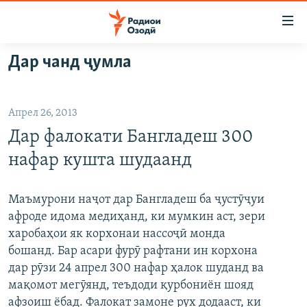
Пайвандҳои
дастрасӣ
Ҷаҳиш
Дар чанд ҷумла
ба
ГӮШАҲО
мояи
ГАПИ ОЗОД
СИЁСАТ
аслӣ
Апрел 26, 2013
РӮЗГОРИ МУҲОҶИР
Ҷаҳиш
ИҚТИСОД
Дар фалокати Бангладеш 300
ба
САЛОМ, ХОҲАР
ҶОМЕА
феҳристи
нафар кушта шудаанд
ТАҲҚИҚОТ
ҚАЗИЯИ "КРОКУС"
аслӣ
Ҷаҳиш
ҶАНГ ДАР УКРАИНА
ОСИЁИ МАРКАЗӢ
Маъмурони наҷот дар Бангладеш ба ҷустӯҷуи
ба
афроде идома медиҳанд, ки мумкин аст, зери
НАЗАРИ МАРДУМ
ФАРҲАНГ
ҷустор
харобаҳои як корхонаи нассоҷӣ монда
ЧАНДРАСОНАӢ
МЕҲМОНИ ОЗОДӢ
БЛОГИСТОН
бошанд. Бар асари фурӯ рафтани ин корхона
дар рӯзи 24 апрел 300 нафар ҳалок шуданд ва
РӮЙХАТҲО
ВАРЗИШ
ОЗОДӢ ОНЛАЙН
ВИДЕО
мақомот мегӯянд, теъдоди қурбониён шояд
КИТОБҲОИ ОЗОДӢ
НИГОРИСТОН
афзоиш ёбад. Фалокат замоне рух додааст, ки