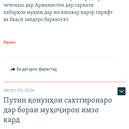
480p
Auto
240p
360p
480p
чеченаш дар Арманистон дар сархати
720p
хабарҳои муҳим дар ин кишвар қарор гирифт
720p
1080p
ва баҳси зиёдеро барангехт.
1080p
Идома
Ба дигарон фиристед
Август 05, 2026
Путин қонунҳои сахтгиронаро
дар бораи муҳоҷирон имзо
кард