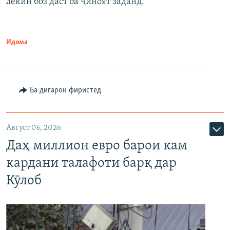
лекин боз даст ба ҷиноят заданд.
Идома
Ба дигарон фиристед
Август 06, 2026
Даҳ миллион евро барои кам
кардани талафоти барқ дар
Кӯлоб