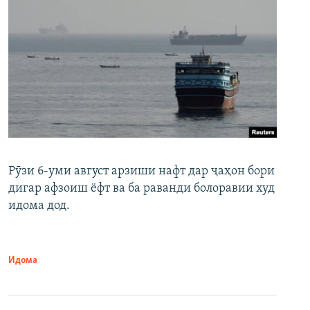
Рӯзи 6-уми август арзиши нафт дар ҷаҳон бори
дигар афзоиш ёфт ва ба раванди болоравии худ
идома дод.
Идома