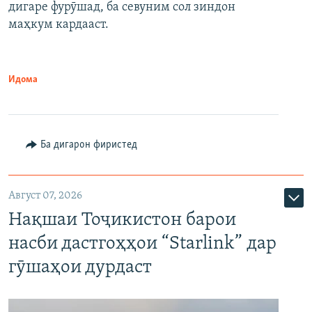
дигаре фурӯшад, ба севуним сол зиндон
маҳкум кардааст.
Идома
Ба дигарон фиристед
Август 07, 2026
Нақшаи Тоҷикистон барои
насби дастгоҳҳои “Starlink” дар
гӯшаҳои дурдаст