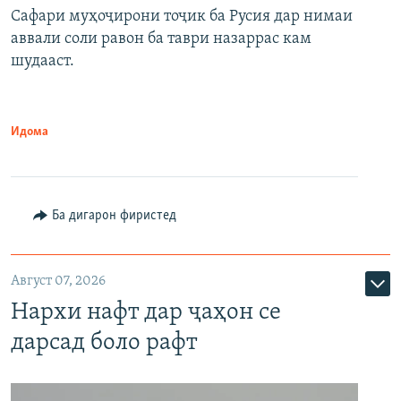
Сафари муҳоҷирони тоҷик ба Русия дар нимаи
аввали соли равон ба таври назаррас кам
шудааст.
Идома
Ба дигарон фиристед
Август 07, 2026
Нархи нафт дар ҷаҳон се
дарсад боло рафт