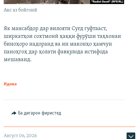
Акс аз бойгонӣ
Як мансабдор дар вилояти Суғд гуфтааст,
ширкатҳои сохтмонӣ ҳаққи фурӯши таҳхонаи
биноҳоро надоранд ва ин маконҳо ҳамчун
паноҳгоҳ дар ҳолати фавқулода истифода
мешаванд.
Идома
Ба дигарон фиристед
Август 06, 2026