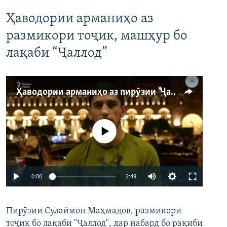
Ҳаводории арманиҳо аз
размикори тоҷик, машҳур бо
лақаби “Ҷаллод”
Ҳаводории арманиҳо аз пирӯзии "Ҷаллод"-и тоҷик
Феълан кор намекунад
Auto
0:00
2:49
240p
Пирӯзии Сулаймон Маҳмадов, размикори
360p
тоҷик бо лақаби "Ҷаллод", дар набард бо рақиби