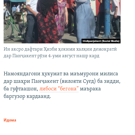
Ин аксро дафтари Ҳизби ҳокими халқии демократӣ
дар Панҷакент рӯзи 4-уми август нашр кард
Намояндагони ҳукумат ва маъмурони милиса
дар шаҳри Панҷакент (вилояти Суғд) ба зидди,
ба гуфтаашон,
либоси “бегона”
маърака
баргузор кардаанд.
Идома