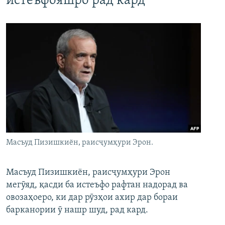
истеъфояшро рад кард
Масъуд Пизишкиён, раисҷумҳури Эрон.
Масъуд Пизишкиён, раисҷумҳури Эрон
мегӯяд, қасди ба истеъфо рафтан надорад ва
овозаҳоеро, ки дар рӯзҳои ахир дар бораи
барканории ӯ нашр шуд, рад кард.