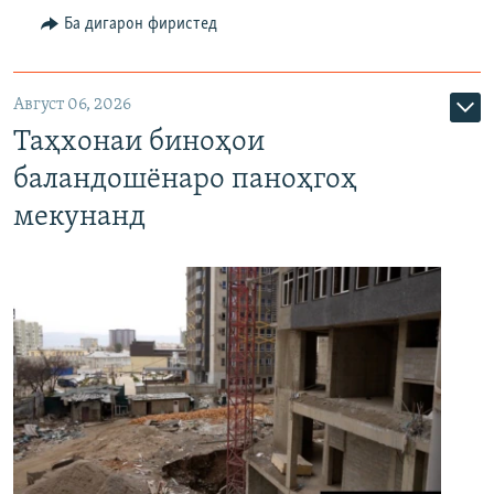
Ба дигарон фиристед
Август 06, 2026
Таҳхонаи биноҳои
баландошёнаро паноҳгоҳ
мекунанд