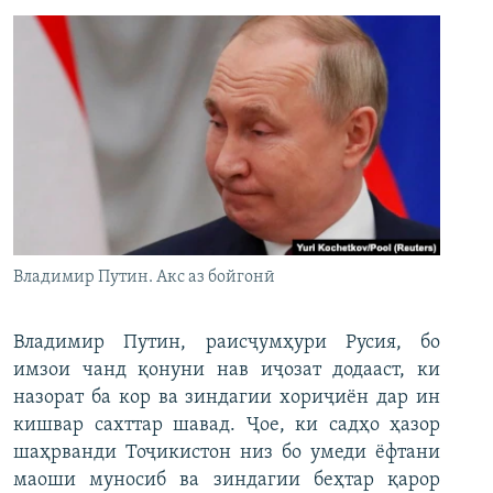
Владимир Путин. Акс аз бойгонӣ
Владимир Путин, раисҷумҳури Русия, бо
имзои чанд қонуни нав иҷозат додааст, ки
назорат ба кор ва зиндагии хориҷиён дар ин
кишвар сахттар шавад. Ҷое, ки садҳо ҳазор
шаҳрванди Тоҷикистон низ бо умеди ёфтани
маоши муносиб ва зиндагии беҳтар қарор