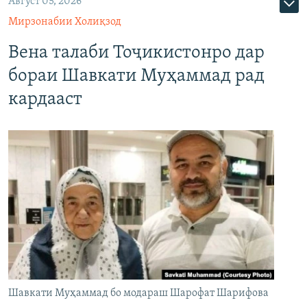
Август 05, 2026
Мирзонабии Холиқзод
Вена талаби Тоҷикистонро дар
бораи Шавкати Муҳаммад рад
кардааст
Шавкати Муҳаммад бо модараш Шарофат Шарифова