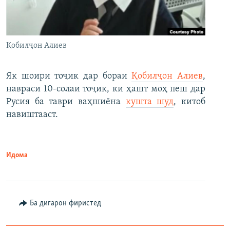
Қобилҷон Алиев
Як шоири тоҷик дар бораи
Қобилҷон Алиев
,
навраси 10-солаи тоҷик, ки ҳашт моҳ пеш дар
Русия ба таври ваҳшиёна
кушта шуд
, китоб
навиштааст.
Идома
Ба дигарон фиристед