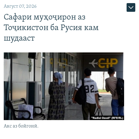
Август 07, 2026
Сафари муҳоҷирон аз
Тоҷикистон ба Русия кам
шудааст
Акс аз бойгонӣ.