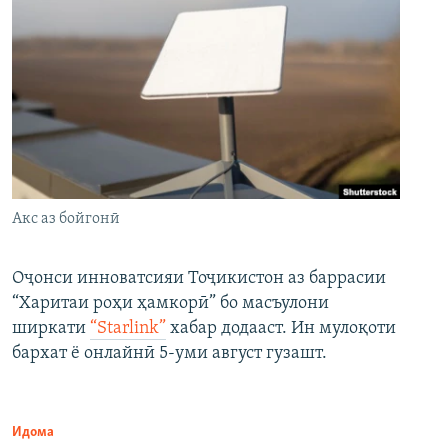
Акс аз бойгонӣ
Оҷонси инноватсияи Тоҷикистон аз баррасии
“Харитаи роҳи ҳамкорӣ” бо масъулони
ширкати
“Starlink”
хабар додааст. Ин мулоқоти
бархат ё онлайнӣ 5-уми август гузашт.
Идома