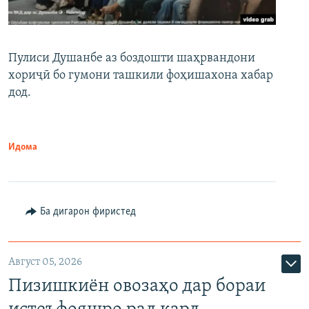
Пулиси Душанбе аз боздошти шаҳрвандони
хориҷӣ бо гумони ташкили фоҳишахона хабар
дод.
Идома
Ба дигарон фиристед
Август 05, 2026
Пизишкиён овозаҳо дар бораи