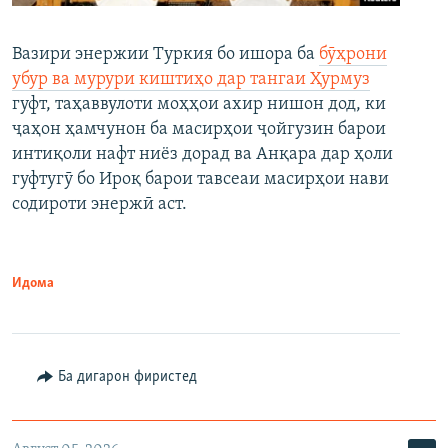
Вазири энержии Туркия бо ишора ба
бӯҳрони
убур ва мурури киштиҳо дар тангаи Ҳурмуз
гуфт, таҳаввулоти моҳҳои ахир нишон дод, ки
ҷаҳон ҳамчунон ба масирҳои ҷойгузин барои
интиқоли нафт ниёз дорад ва Анқара дар ҳоли
гуфтугӯ бо Ироқ барои тавсеаи масирҳои нави
содироти энержӣ аст.
Идома
Ба дигарон фиристед