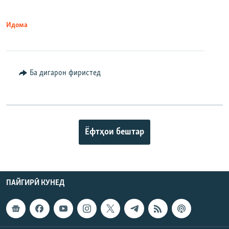
Идома
Ба дигарон фиристед
Ёфтҳои бештар
ПАЙГИРӢ КУНЕД