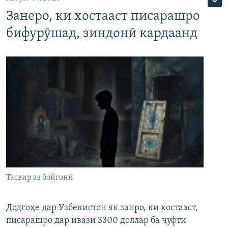
Занеро, ки хостааст писарашро
бифурӯшад, зиндонӣ кардаанд
Тасвир аз бойгонӣ
Додгоҳе дар Узбекистон як занро, ки хостааст,
писарашро дар ивази 3300 доллар ба ҷуфти