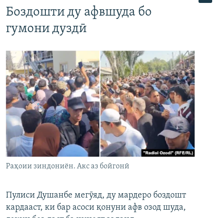
Боздошти ду афвшуда бо
гумони дуздӣ
Раҳоии зиндониён. Акс аз бойгонӣ
Пулиси Душанбе мегӯяд, ду мардеро боздошт
кардааст, ки бар асоси қонуни афв озод шуда,