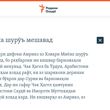
на шурӯъ мешавад
зири дифоъи Амрико аз Ховари Миёна шурӯъ
уд, бо раҳбарони ин кишвар барномаҳои
ӣ мекунад. Чак Ҳагел ба Ӯрдун, Арабистони
ҳам хоҳад рафт, ки аз шарикони деринаи
 бӯҳрон дар Сурия ва барномаҳои
д. Дар ин сафар Чак Ҳагел ҳамчунин
истони Саудӣ ва Имороти Муттаҳидаи
ӣ хоҳад кард. Ин кишварҳо аз Амрико, аз