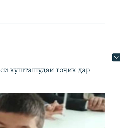
аси кушташудаи тоҷик дар