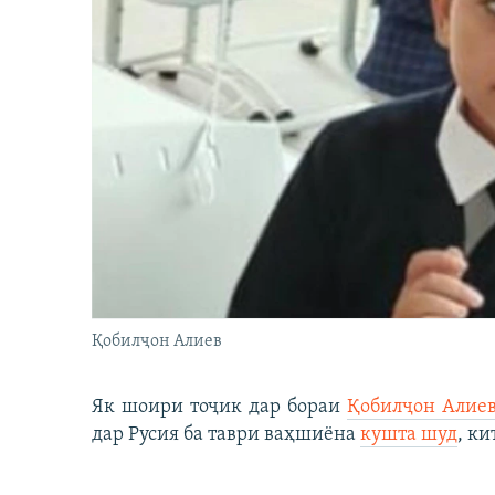
Қобилҷон Алиев
Як шоири тоҷик дар бораи
Қобилҷон Алие
дар Русия ба таври ваҳшиёна
кушта шуд
, ки