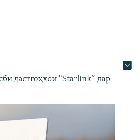
би дастгоҳҳои “Starlink” дар