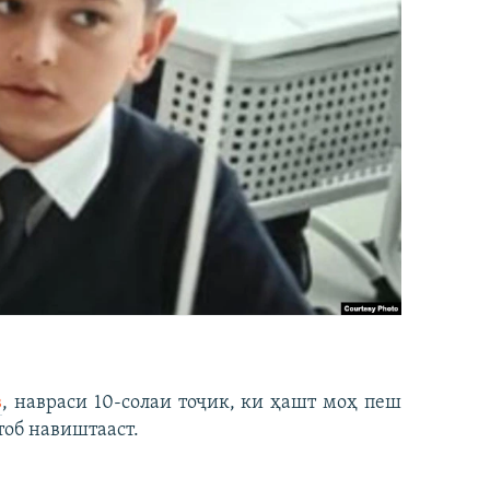
в
, навраси 10-солаи тоҷик, ки ҳашт моҳ пеш
тоб навиштааст.