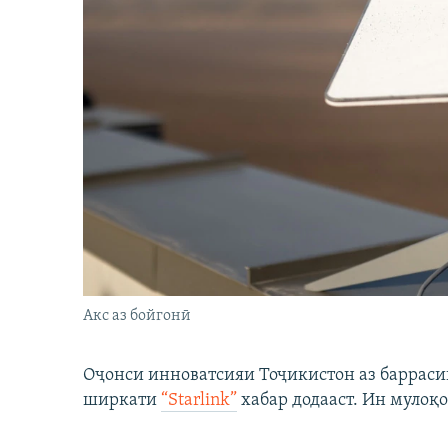
Акс аз бойгонӣ
Оҷонси инноватсияи Тоҷикистон аз барраси
ширкати
“Starlink”
хабар додааст. Ин мулоқо