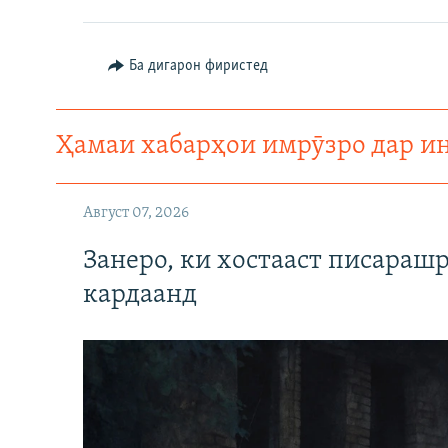
ГУЗОРИШҲОИ РАДИОӢ
Ба дигарон фиристед
Ҳамаи хабарҳои имрӯзро дар и
Август 07, 2026
Занеро, ки хостааст писараш
кардаанд