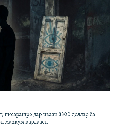
ст, писарашро дар ивази 3300 доллар ба
он маҳкум кардааст.