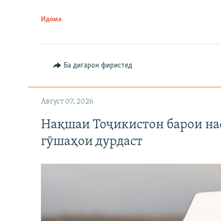
Идома
Ба дигарон фиристед
Август 07, 2026
Нақшаи Тоҷикистон барои нас
гӯшаҳои дурдаст