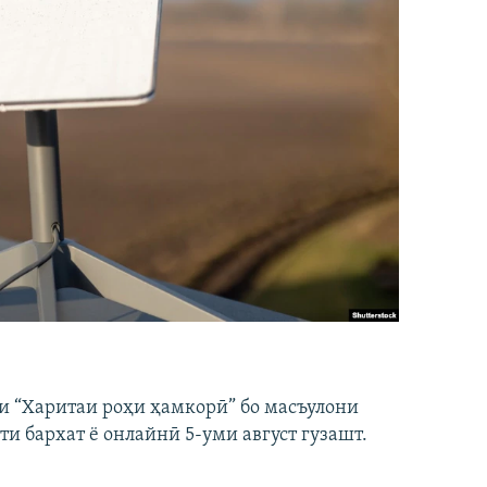
и “Харитаи роҳи ҳамкорӣ” бо масъулони
ти бархат ё онлайнӣ 5-уми август гузашт.