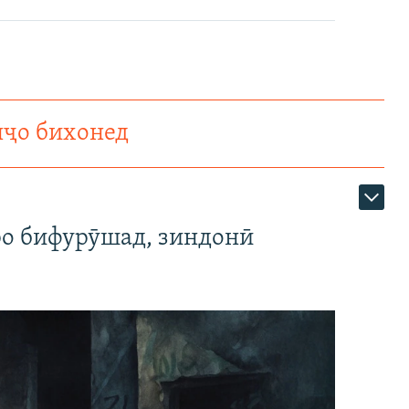
нҷо бихонед
ро бифурӯшад, зиндонӣ