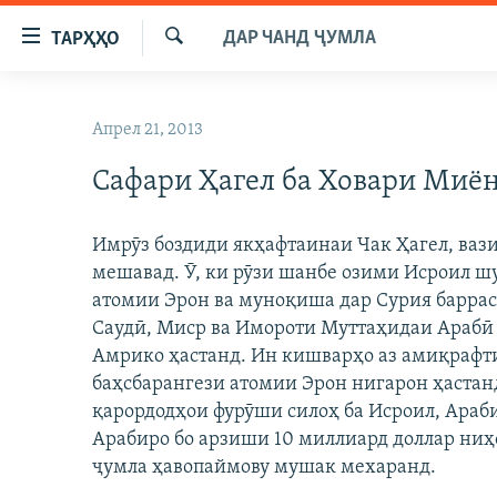
Пайвандҳои
ДАР ЧАНД ҶУМЛА
ТАРҲҲО
дастрасӣ
Ҷустуҷӯ
Ҷаҳиш
ГӮШАҲО
ба
Апрел 21, 2013
ГАПИ ОЗОД
СИЁСАТ
мояи
аслӣ
Сафари Ҳагел ба Ховари Миё
РӮЗГОРИ МУҲОҶИР
ИҚТИСОД
Ҷаҳиш
САЛОМ, ХОҲАР
ҶОМЕА
ба
Имрӯз боздиди якҳафтаинаи Чак Ҳагел, ва
феҳристи
ТАҲҚИҚОТ
ҚАЗИЯИ "КРОКУС"
мешавад. Ӯ, ки рӯзи шанбе озими Исроил ш
аслӣ
ҶАНГ ДАР УКРАИНА
атомии Эрон ва муноқиша дар Сурия баррас
ОСИЁИ МАРКАЗӢ
Ҷаҳиш
Саудӣ, Миср ва Имороти Муттаҳидаи Арабӣ 
ба
НАЗАРИ МАРДУМ
ФАРҲАНГ
Амрико ҳастанд. Ин кишварҳо аз амиқрафти
ҷустор
ЧАНДРАСОНАӢ
МЕҲМОНИ ОЗОДӢ
БЛОГИСТОН
баҳсбарангези атомии Эрон нигарон ҳастан
қарордодҳои фурӯши силоҳ ба Исроил, Араб
РӮЙХАТҲО
ВАРЗИШ
ОЗОДӢ ОНЛАЙН
ВИДЕО
Арабиро бо арзиши 10 миллиард доллар ниҳо
КИТОБҲОИ ОЗОДӢ
НИГОРИСТОН
ҷумла ҳавопаймову мушак мехаранд.