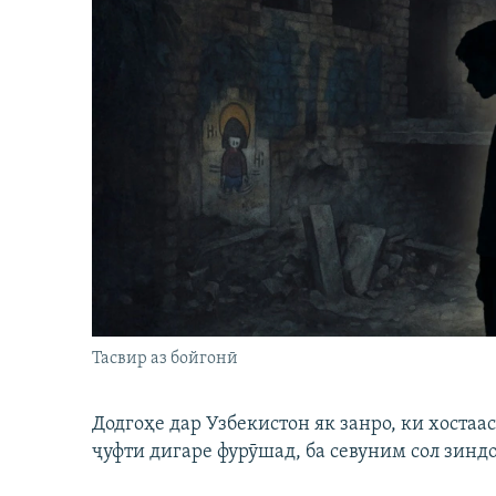
Тасвир аз бойгонӣ
Додгоҳе дар Узбекистон як занро, ки хостаа
ҷуфти дигаре фурӯшад, ба севуним сол зинд