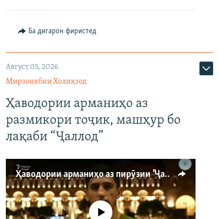
Ба дигарон фиристед
Август 05, 2026
Мирзонабии Холиқзод
Ҳаводории арманиҳо аз
размикори тоҷик, машҳур бо
лақаби “Ҷаллод”
Ҳаводории арманиҳо аз пирӯзии "Ҷаллод"-и тоҷик
Феълан кор намекунад