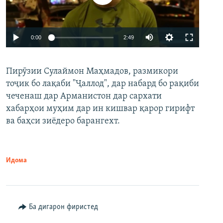
Auto
0:00
2:49
240p
Пирӯзии Сулаймон Маҳмадов, размикори
360p
тоҷик бо лақаби "Ҷаллод", дар набард бо рақиби
480p
Auto
240p
360p
480p
чеченаш дар Арманистон дар сархати
720p
хабарҳои муҳим дар ин кишвар қарор гирифт
720p
1080p
ва баҳси зиёдеро барангехт.
1080p
Идома
Ба дигарон фиристед