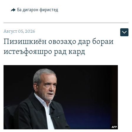
Ба дигарон фиристед
Август 05, 2026
Пизишкиён овозаҳо дар бораи
истеъфояшро рад кард