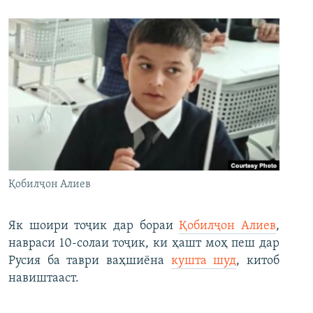
Қобилҷон Алиев
Як шоири тоҷик дар бораи
Қобилҷон Алиев
,
навраси 10-солаи тоҷик, ки ҳашт моҳ пеш дар
Русия ба таври ваҳшиёна
кушта шуд
, китоб
навиштааст.