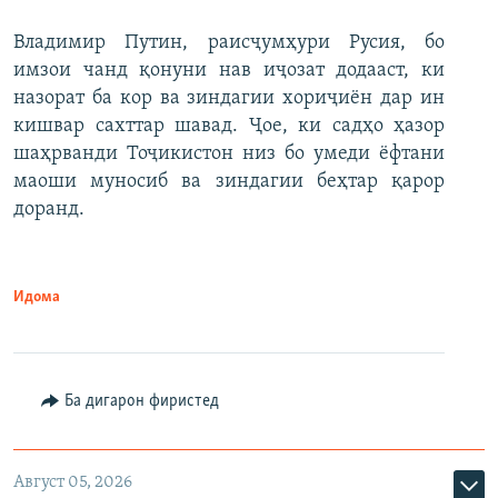
Владимир Путин, раисҷумҳури Русия, бо
имзои чанд қонуни нав иҷозат додааст, ки
назорат ба кор ва зиндагии хориҷиён дар ин
кишвар сахттар шавад. Ҷое, ки садҳо ҳазор
шаҳрванди Тоҷикистон низ бо умеди ёфтани
маоши муносиб ва зиндагии беҳтар қарор
доранд.
Идома
Ба дигарон фиристед
Август 05, 2026