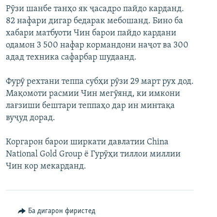
Рӯзи шанбе танҳо як ҷасадро пайдо карданд.
ГУЗОРИШҲОИ РАДИОӢ
Русский
82 нафари дигар бедарак мебошанд. Бино ба
хабари матбуоти Чин барои пайдо кардани
ПАЙГИРӢ КУНЕД
одамон 3 500 нафар кормандони наҷот ва 300
адад техника сафарбар шудаанд.
Фурӯ рехтани теппа субҳи рӯзи 29 март рух дод.
Мақомоти расмии Чин мегӯянд, ки имкони
лағзиши бештари теппаҳо дар ин минтақа
Ҳамаи сомонаҳои RFE/RL
вуҷуд дорад.
Коргарон барои ширкати давлатии China
National Gold Group ё Гурӯҳи тиллои миллии
Чин кор мекарданд.
Ба дигарон фиристед