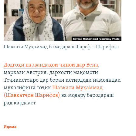
Шавкати Муҳаммад бо модараш Шарофат Шарифова
Додгоҳи парвандаҳои ҷиноӣ дар Вена
,
маркази Австрия, дархости мақомоти
Тоҷикистонро дар бораи истирдоди намояндаи
мухолифини тоҷик
Шавкати Муҳаммад
(Шавкатҷон Шарифов)
ва модару бародараш
рад кардааст.
Идома