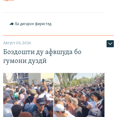
Ба дигарон фиристед
Август 06, 2026
Боздошти ду афвшуда бо
гумони дуздӣ