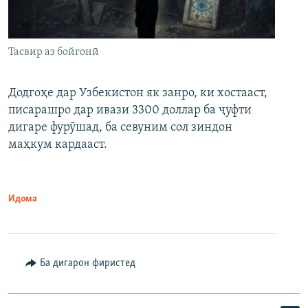
Тасвир аз бойгонӣ
Додгоҳе дар Узбекистон як занро, ки хостааст,
писарашро дар ивази 3300 доллар ба ҷуфти
дигаре фурӯшад, ба севуним сол зиндон
маҳкум кардааст.
Идома
Ба дигарон фиристед