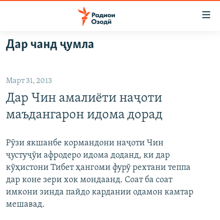
Пайвандҳои
дастрасӣ
Ҷаҳиш
Дар чанд ҷумла
ба
ГӮШАҲО
мояи
ГАПИ ОЗОД
СИЁСАТ
аслӣ
Март 31, 2013
РӮЗГОРИ МУҲОҶИР
Ҷаҳиш
ИҚТИСОД
Дар Чин амалиёти наҷоти
ба
САЛОМ, ХОҲАР
ҶОМЕА
феҳристи
маъдангарон идома дорад
ТАҲҚИҚОТ
ҚАЗИЯИ "КРОКУС"
аслӣ
Ҷаҳиш
ҶАНГ ДАР УКРАИНА
ОСИЁИ МАРКАЗӢ
Рӯзи якшанбе кормандони наҷоти Чин
ба
ҷустуҷӯи афродеро идома доданд, ки дар
НАЗАРИ МАРДУМ
ФАРҲАНГ
ҷустор
кӯҳистони Тибет ҳангоми фурӯ рехтани теппа
ЧАНДРАСОНАӢ
МЕҲМОНИ ОЗОДӢ
БЛОГИСТОН
дар коне зери хок мондаанд. Соат ба соат
имкони зинда пайдо кардании одамон камтар
РӮЙХАТҲО
ВАРЗИШ
ОЗОДӢ ОНЛАЙН
ВИДЕО
мешавад.
КИТОБҲОИ ОЗОДӢ
НИГОРИСТОН