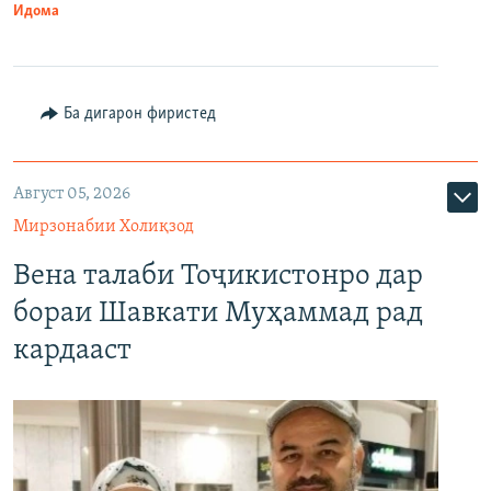
Идома
Ба дигарон фиристед
Август 05, 2026
Мирзонабии Холиқзод
Вена талаби Тоҷикистонро дар
бораи Шавкати Муҳаммад рад
кардааст