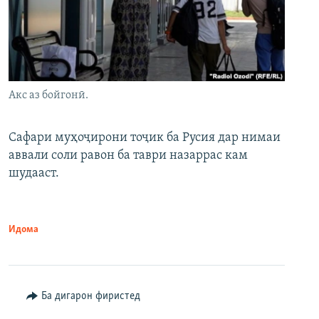
Акс аз бойгонӣ.
Сафари муҳоҷирони тоҷик ба Русия дар нимаи
аввали соли равон ба таври назаррас кам
шудааст.
Идома
Ба дигарон фиристед