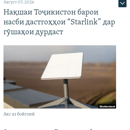
Август 07, 2026
Нақшаи Тоҷикистон барои
насби дастгоҳҳои “Starlink” дар
гӯшаҳои дурдаст
Акс аз бойгонӣ