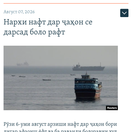
Август 07, 2026
Нархи нафт дар ҷаҳон се
дарсад боло рафт
Рӯзи 6-уми август арзиши нафт дар ҷаҳон бори
дигар афзоиш ёфт ва ба раванди болоравии худ