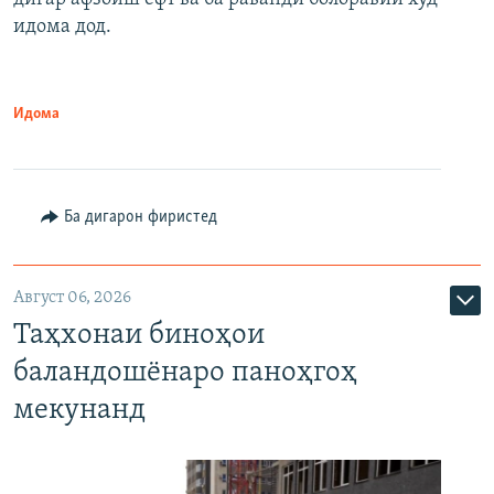
идома дод.
Идома
Ба дигарон фиристед
Август 06, 2026
Таҳхонаи биноҳои
баландошёнаро паноҳгоҳ
мекунанд