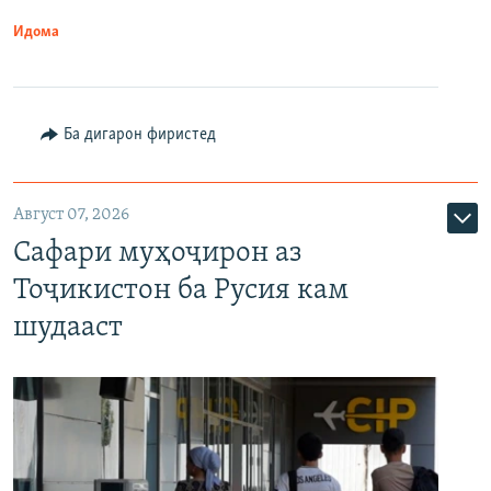
Идома
Ба дигарон фиристед
Август 07, 2026
Сафари муҳоҷирон аз
Тоҷикистон ба Русия кам
шудааст