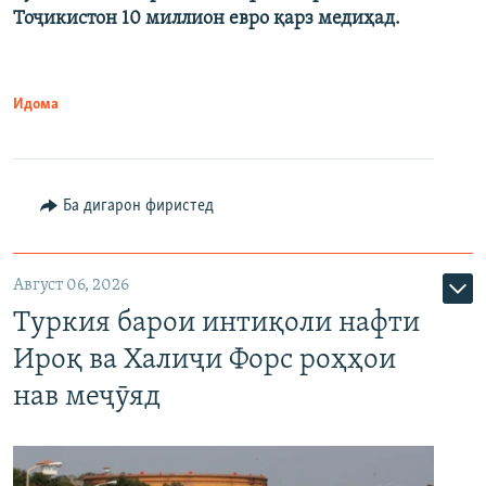
Тоҷикистон 10 миллион евро қарз медиҳад.
Идома
Ба дигарон фиристед
Август 06, 2026
Туркия барои интиқоли нафти
Ироқ ва Халиҷи Форс роҳҳои
нав меҷӯяд