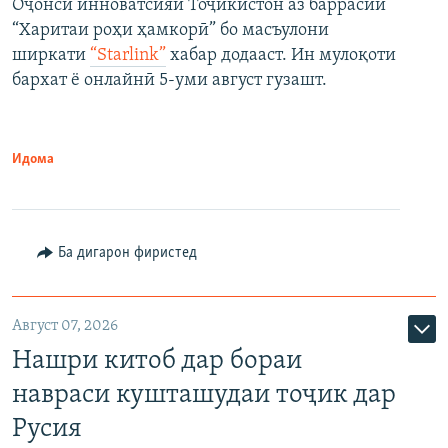
Оҷонси инноватсияи Тоҷикистон аз баррасии
“Харитаи роҳи ҳамкорӣ” бо масъулони
ширкати
“Starlink”
хабар додааст. Ин мулоқоти
бархат ё онлайнӣ 5-уми август гузашт.
Идома
Ба дигарон фиристед
Август 07, 2026
Нашри китоб дар бораи
навраси кушташудаи тоҷик дар
Русия