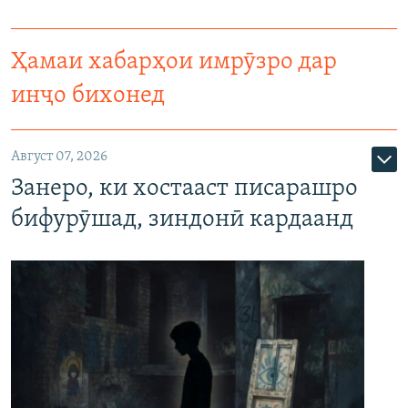
Ҳамаи хабарҳои имрӯзро дар
инҷо бихонед
Август 07, 2026
Занеро, ки хостааст писарашро
бифурӯшад, зиндонӣ кардаанд