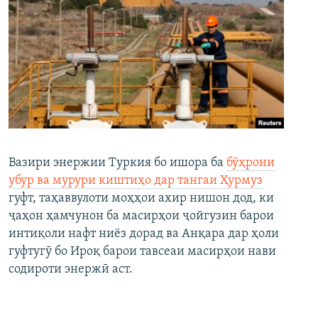
Вазири энержии Туркия бо ишора ба
бӯҳрони
убур ва мурури киштиҳо дар тангаи Ҳурмуз
гуфт, таҳаввулоти моҳҳои ахир нишон дод, ки
ҷаҳон ҳамчунон ба масирҳои ҷойгузин барои
интиқоли нафт ниёз дорад ва Анқара дар ҳоли
гуфтугӯ бо Ироқ барои тавсеаи масирҳои нави
содироти энержӣ аст.