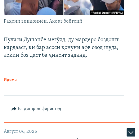
Раҳоии зиндониён. Акс аз бойгонӣ
Пулиси Душанбе мегӯяд, ду мардеро боздошт
кардааст, ки бар асоси қонуни афв озод шуда,
лекин боз даст ба ҷиноят заданд.
Идома
Ба дигарон фиристед
Август 06, 2026