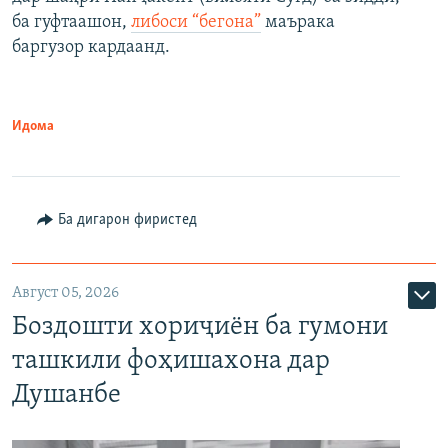
ба гуфтаашон,
либоси “бегона”
маърака
баргузор кардаанд.
Идома
Ба дигарон фиристед
Август 05, 2026
Боздошти хориҷиён ба гумони
ташкили фоҳишахона дар
Душанбе