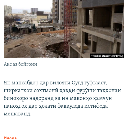
Акс аз бойгонӣ
Як мансабдор дар вилояти Суғд гуфтааст,
ширкатҳои сохтмонӣ ҳаққи фурӯши таҳхонаи
биноҳоро надоранд ва ин маконҳо ҳамчун
паноҳгоҳ дар ҳолати фавқулода истифода
мешаванд.
Идома