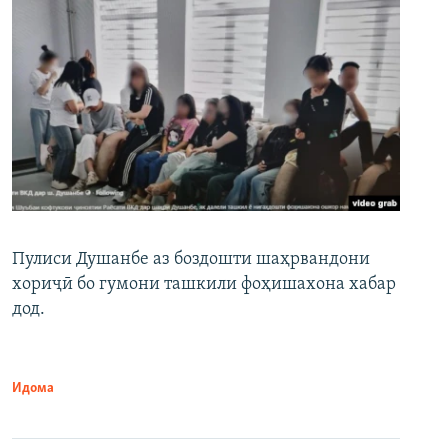
Пулиси Душанбе аз боздошти шаҳрвандони
хориҷӣ бо гумони ташкили фоҳишахона хабар
дод.
Идома