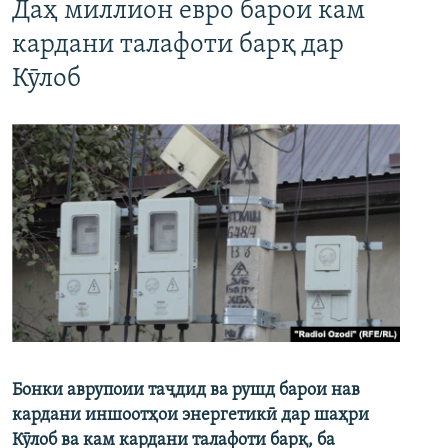
Даҳ миллион евро барои кам
кардани талафоти барқ дар
Кӯлоб
Бонки аврупоии таҷдид ва рушд барои нав
кардани иншоотҳои энергетикӣ дар шаҳри
Кӯлоб ва кам кардани талафоти барқ, ба