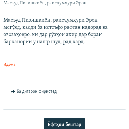
Масъуд Пизишкиён, раисҷумҳури Эрон.
Масъуд Пизишкиён, раисҷумҳури Эрон
мегӯяд, қасди ба истеъфо рафтан надорад ва
овозаҳоеро, ки дар рӯзҳои ахир дар бораи
барканории ӯ нашр шуд, рад кард.
Идома
Ба дигарон фиристед
Ёфтҳои бештар