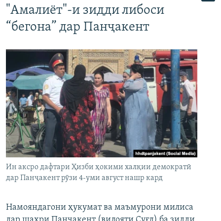
"Амалиёт"-и зидди либоси
“бегона” дар Панҷакент
Ин аксро дафтари Ҳизби ҳокими халқии демократӣ
дар Панҷакент рӯзи 4-уми август нашр кард
Намояндагони ҳукумат ва маъмурони милиса
дар шаҳри Панҷакент (вилояти Суғд) ба зидди,