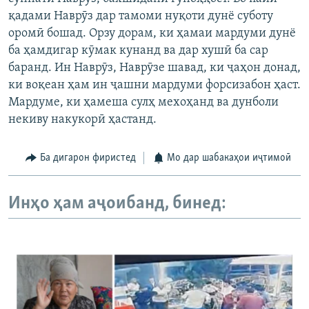
қадами Наврӯз дар тамоми нуқоти дунё суботу
оромӣ бошад. Орзу дорам, ки ҳамаи мардуми дунё
ба ҳамдигар кӯмак кунанд ва дар хушӣ ба сар
баранд. Ин Наврӯз, Наврӯзе шавад, ки ҷаҳон донад,
ки воқеан ҳам ин ҷашни мардуми форсизабон ҳаст.
Мардуме, ки ҳамеша сулҳ мехоҳанд ва дунболи
некиву накукорӣ ҳастанд.
Ба дигарон фиристед
Мо дар шабакаҳои иҷтимоӣ
Инҳо ҳам аҷоибанд, бинед: