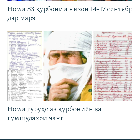
Номи 83 қурбонии низои 14-17 сентябр
дар марз
Номи гуруҳе аз қурбониён ва
гумшудаҳои ҷанг