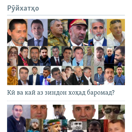
Рӯйхатҳо
Кӣ ва кай аз зиндон хоҳад баромад?