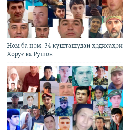
Ном ба ном. 34 кушташудаи ҳодисаҳои
Хоруғ ва Рӯшон