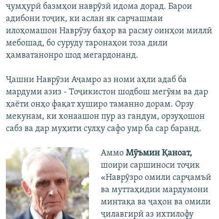
ҷумҳурӣ базмҳои наврӯзӣ идома дорад. Барои
адибони тоҷик, ки аслан як сарчашмаи
илоҳомашон Наврӯзу баҳор ва расму оинҳои миллӣ
мебошад, бо суруду таронаҳои тоза дили
ҳамватанонро шод мегардонанд.
Ҷашни Наврӯзи Аҷамро аз номи аҳли адаб ба
мардуми азиз - Тоҷикистон шодбош мегӯям ва дар
ҳаёти онҳо фақат хуширо таманно дорам. Орзу
мекунам, ки хонаашон пур аз гандум, орзуҳошон
сабз ва дар муҳити сулҳу сафо умр ба сар баранд.
Аммо
Мӯъмин Қаноат,
шоири саршиноси тоҷик
«Наврӯзро омили сарҷамъӣ
ва муттаҳидии мардумони
минтақа ва ҷаҳон ва омили
ҷилавгирӣ аз ихтилофу