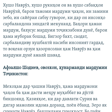
Хушо Наврӯз, хушо рукнҳои он ва хушо сабақҳои
Наврӯзӣ, барои тамоми мардуми ҷаҳон, ин замини
зебо, ин сайёраи сабзу гуворое, ки дар он инсонҳо
сарбаландона зиндагӣ мекунанд. Баҳори ҳамаи
мардум, бахусус мардуми тоҷикзабони дунё, барои
ҳама муборак бошад. Бигзор бахт, саодат,
сарбаландиву хушбахтӣ насиби инсоният гардад,
то воқеан орзуи ҳазорнсолаи ҳам Наврӯз ва ҳам
мардуми дунё амалӣ шавад.
Афзалшо Шодиев, овозхон, ҳунарманди мардумии
Тоҷикистон:
Мехоҳам дар ҷашни Наврӯз, ҳама мардумони
ҷаҳон ба ҳам дасти меҳру муҳаббат ва дӯстӣ
бикшоянд. Қазияҳое, ки дар давлати Сурия ва
дигар мамолик идома доранд, поён ёбанд. Зеро як
суннати Наврӯз, бахшидани гуноҳҳост. Бо пайи