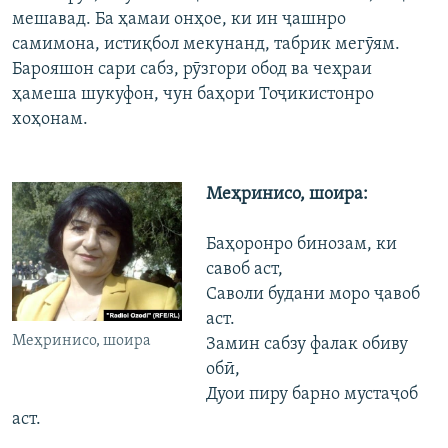
мешавад. Ба ҳамаи онҳое, ки ин ҷашнро
самимона, истиқбол мекунанд, табрик мегӯям.
Барояшон сари сабз, рӯзгори обод ва чеҳраи
ҳамеша шукуфон, чун баҳори Тоҷикистонро
хоҳонам.
Меҳринисо, шоира:
Баҳоронро бинозам, ки
савоб аст,
Саволи будани моро ҷавоб
аст.
Меҳринисо, шоира
Замин сабзу фалак обиву
обӣ,
Дуои пиру барно мустаҷоб
аст.