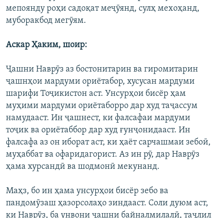
мепоянду роҳи садоқат меҷӯянд, сулҳ мехоҳанд,
муборакбод мегӯям.
Аскар Ҳаким, шоир:
Ҷашни Наврӯз аз бостонитарин ва гиромитарин
ҷашнҳои мардуми ориётабор, хусусан мардуми
шарифи Тоҷикистон аст. Унсурҳои бисёр ҳам
муҳими мардуми ориётаборро дар худ таҷассум
намудааст. Ин ҷашнест, ки фалсафаи мардуми
тоҷик ва ориётаббор дар худ ғунҷонидааст. Ин
фалсафа аз он иборат аст, ки ҳаёт сарчашмаи зебоӣ,
муҳаббат ва офаридагорист. Аз ин рӯ, дар Наврӯз
ҳама хурсандӣ ва шодмонӣ мекунанд.
Маҳз, бо ин ҳама унсурҳои бисёр зебо ва
пандомӯзаш ҳазорсолаҳо зиндааст. Соли дуюм аст,
ки Наврӯз, ба унвони ҷашни байналмилалӣ, таҷлил