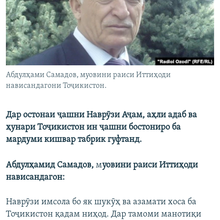
ГУЗОРИШҲОИ РАДИОӢ
Русский
ПАЙГИРӢ КУНЕД
Абдулҳами Самадов, муовини раиси Иттиҳоди
нависандагони Тоҷикистон.
Ҳамаи сомонаҳои RFE/RL
Дар остонаи ҷашни Наврӯзи Аҷам, аҳли адаб ва
ҳунари Тоҷикистон ин ҷашни бостониро ба
мардуми кишвар табрик гуфтанд.
Абдулҳамид Самадов,
м
уовини раиси Иттиҳоди
нависандагон:
Наврӯзи имсола бо як шукӯҳ ва азамати хоса ба
Тоҷикистон қадам ниҳод. Дар тамоми манотиқи