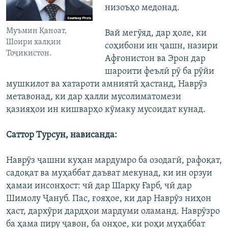
низоъҳо медонад.
Муъмин Қаноат,
Вай мегӯяд, дар ҳоле, ки
Шоири халқии
соҳибони ин ҷашн, назири
Тоҷикистон.
Афғонистон ва Эрон дар
шароити феълӣ рӯ ба рӯйи
мушкилот ва хатароти амниятӣ ҳастанд, Наврӯз
метавонад, ки дар ҳалли мусолиматомези
қазияҳои ин кишварҳо кӯмаку мусоидат кунад.
Саттор Турсун, нависанда:
Наврӯз ҷашни куҳан мардумро ба озодагӣ, рафоқат,
садоқат ва муҳаббат даъват мекунад, ки ин орзуи
ҳамаи инсонҳост: чӣ дар Шарқу Ғарб, чӣ дар
Шимолу Ҷануб. Пас, ғояҳое, ки дар Наврӯз ниҳон
ҳаст, дархӯри дардҳои мардуми оламанд. Наврӯзро
ба ҳама пиру ҷавон, ба онҳое, ки роҳи муҳаббат