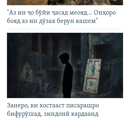
"Аз ин ҷо бӯйи ҷасад меояд… Онҳоро
бояд аз ин дӯзах берун кашем"
Занеро, ки хостааст писарашро
бифурӯшад, зиндонӣ кардаанд