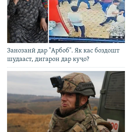
Занозанӣ дар "Арбоб". Як кас боздошт
шудааст, дигарон дар куҷо?