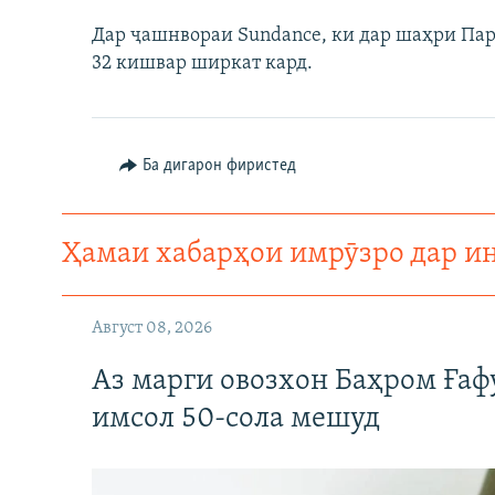
Дар ҷашнвораи Sundance, ки дар шаҳри Парк
32 кишвар ширкат кард.
Ба дигарон фиристед
Ҳамаи хабарҳои имрӯзро дар и
Август 08, 2026
Аз марги овозхон Баҳром Ғаф
имсол 50-сола мешуд