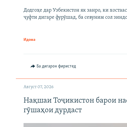
Додгоҳе дар Узбекистон як занро, ки хостаа
ҷуфти дигаре фурӯшад, ба севуним сол зинд
Идома
Ба дигарон фиристед
Август 07, 2026
Нақшаи Тоҷикистон барои нас
гӯшаҳои дурдаст