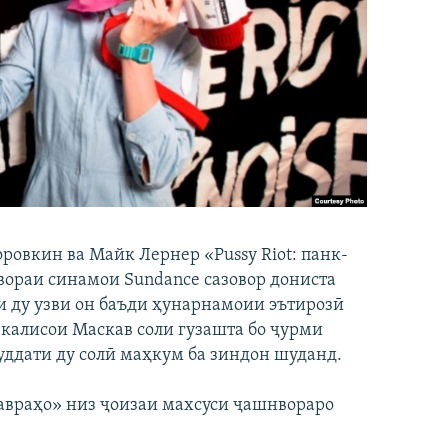
овкин ва Майк Лернер «Pussy Riot: панк-
ораи синамои Sundance сазовор дониста
 ки ду узви он баъди ҳунарнамоии эътирозӣ
 калисои Маскав соли гузашта бо ҷурми
уддати ду солӣ маҳкум ба зиндон шуданд.
авраҳо» низ ҷоизаи махсуси ҷашнвораро