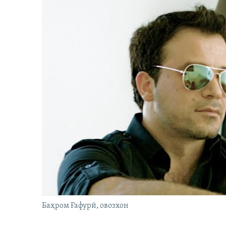
Баҳром Ғафурӣ, овозхон