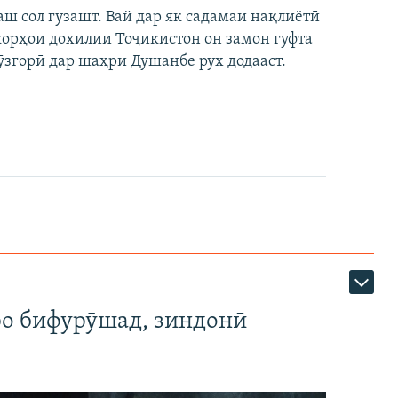
аш сол гузашт. Вай дар як садамаи нақлиётӣ
 корҳои дохилии Тоҷикистон он замон гуфта
ӯзгорӣ дар шаҳри Душанбе рух додааст.
ро бифурӯшад, зиндонӣ