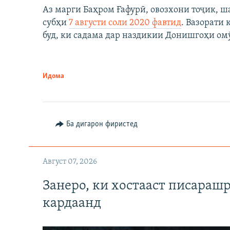
Аз марги Баҳром Ғафурӣ, овозхони тоҷик, ш
субҳи
7 августи соли 2020 фавтид
. Вазорати
буд, ки садама дар наздикии Донишгоҳи ом
Идома
Ба дигарон фиристед
Август 07, 2026
Занеро, ки хостааст писараш
кардаанд