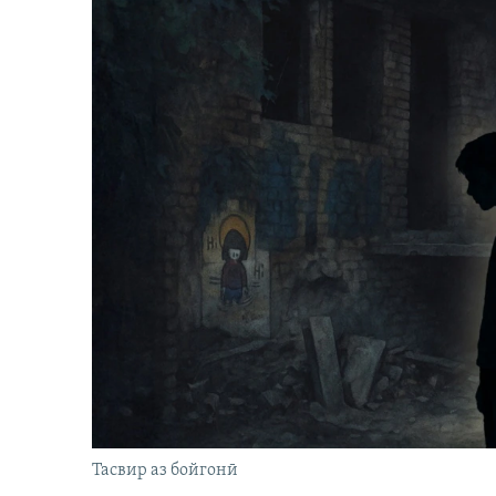
Тасвир аз бойгонӣ