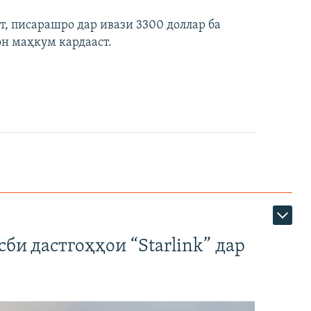
ст, писарашро дар ивази 3300 доллар ба
он маҳкум кардааст.
би дастгоҳҳои “Starlink” дар