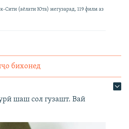
-Сити (аёлати Юта) мегузарад, 119 филм аз
нҷо бихонед
урӣ шаш сол гузашт. Вай