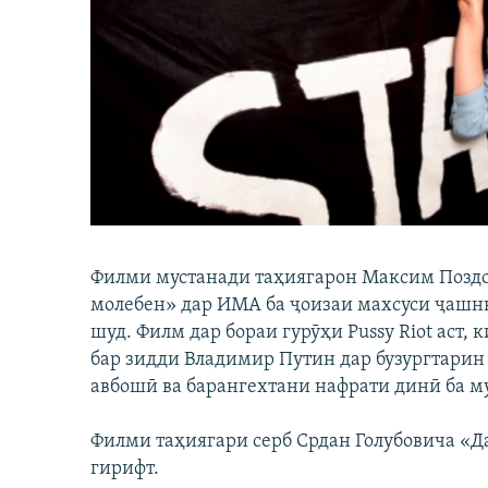
ГУЗОРИШҲОИ РАДИОӢ
Филми мустанади таҳиягарон Максим Поздор
молебен» дар ИМА ба ҷоизаи махсуси ҷашнв
шуд. Филм дар бораи гурӯҳи Pussy Riot аст,
бар зидди Владимир Путин дар бузургтарин
авбошӣ ва барангехтани нафрати динӣ ба м
Филми таҳиягари серб Срдан Голубовича «Д
гирифт.