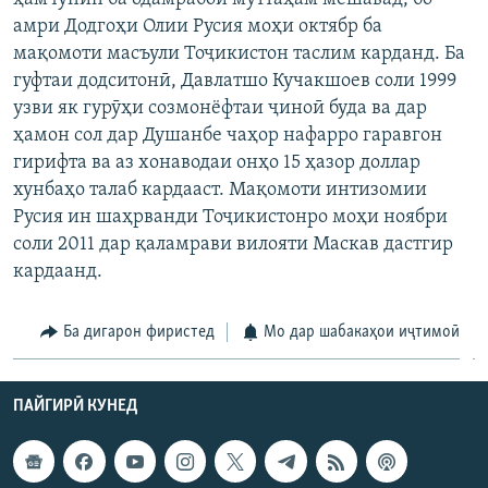
ГУЗОРИШҲОИ РАДИОӢ
амри Додгоҳи Олии Русия моҳи октябр ба
Русский
мақомоти масъули Тоҷикистон таслим карданд. Ба
гуфтаи додситонӣ, Давлатшо Кучакшоев соли 1999
ПАЙГИРӢ КУНЕД
узви як гурӯҳи созмонёфтаи ҷиноӣ буда ва дар
ҳамон сол дар Душанбе чаҳор нафарро гаравгон
гирифта ва аз хонаводаи онҳо 15 ҳазор доллар
хунбаҳо талаб кардааст. Мақомоти интизомии
Русия ин шаҳрванди Тоҷикистонро моҳи ноябри
соли 2011 дар қаламрави вилояти Маскав дастгир
Ҳамаи сомонаҳои RFE/RL
кардаанд.
Ба дигарон фиристед
Мо дар шабакаҳои иҷтимоӣ
ПАЙГИРӢ КУНЕД