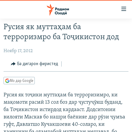
Пайвандҳои
дастрасӣ
Ҷаҳиш
Русия як муттаҳам ба
ба
ГӮШАҲО
терроризмро ба Тоҷикистон дод
мояи
ГАПИ ОЗОД
СИЁСАТ
аслӣ
Ноябр 17, 2012
РӮЗГОРИ МУҲОҶИР
Ҷаҳиш
ИҚТИСОД
ба
САЛОМ, ХОҲАР
ҶОМЕА
Ба дигарон фиристед
феҳристи
ТАҲҚИҚОТ
ҚАЗИЯИ "КРОКУС"
аслӣ
Мо дар Google
Ҷаҳиш
ҶАНГ ДАР УКРАИНА
ОСИЁИ МАРКАЗӢ
ба
Русия як тоҷики муттаҳам ба терроризимро, ки
НАЗАРИ МАРДУМ
ФАРҲАНГ
ҷустор
мақомоти расмӣ 13 сол боз дар ҷустуҷӯяш буданд,
ЧАНДРАСОНАӢ
МЕҲМОНИ ОЗОДӢ
БЛОГИСТОН
ба Тоҷикистон истирдод кардааст. Додситонии
РӮЙХАТҲО
ВАРЗИШ
ОЗОДӢ ОНЛАЙН
ВИДЕО
вилояти Маскав бо нашри баёнияе дар рӯзи ҷумъа
гуфт, Давлатшо Кучакшоеви 40-соларо, ки
КИТОБҲОИ ОЗОДӢ
НИГОРИСТОН
ҳамчунин ба одамрабоӣ муттаҳам мешавад, бо