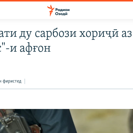
ати ду сарбози хориҷӣ аз
с"-и афғон
н фиристед