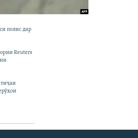
си полис дар
ории Reuters
ёни
атиҷаи
ерӯҳои