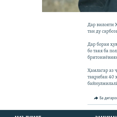
Дар вилояти 
тан ду сарбоз
Дар бораи ҳу
бо такя ба п
бритониёвия
Ҳамлагар аз ҷ
тақрибан 40 
байнулмилал
Ба дигаро