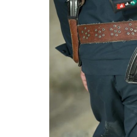
ГУЗОРИШҲОИ РАДИОӢ