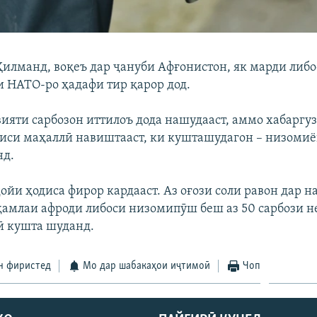
Ҳилманд, воқеъ дар ҷануби Афғонистон, як марди либо
и НАТО-ро ҳадафи тир қарор дод.
вияти сарбозон иттилоъ дода нашудааст, аммо хабаргуз
олиси маҳаллӣ навиштааст, ки кушташудагон – низоми
нд.
ойи ҳодиса фирор кардааст. Аз оғози соли равон дар н
ҳамлаи афроди либоси низомипӯш беш аз 50 сарбози н
ӣ кушта шуданд.
н фиристед
Мо дар шабакаҳои иҷтимоӣ
Чоп