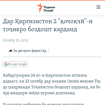
Пайвандҳои
дастрасӣ
Ҷаҳиш
Дар Қирғизистон 2 "қочоқчӣ"-и
ба
ГӮШАҲО
тоҷикро боздошт карданд
мояи
ГАПИ ОЗОД
СИЁСАТ
аслӣ
Октябр 25, 2012
РӮЗГОРИ МУҲОҶИР
Ҷаҳиш
ИҚТИСОД
ба
САЛОМ, ХОҲАР
ҶОМЕА
Ба дигарон фиристед
феҳристи
ТАҲҚИҚОТ
ҚАЗИЯИ "КРОКУС"
аслӣ
Мо дар Google
Ҷаҳиш
ҶАНГ ДАР УКРАИНА
ОСИЁИ МАРКАЗӢ
ба
Хабаргузории 24 кг-и Қирғизистон иттилоъ
НАЗАРИ МАРДУМ
ФАРҲАНГ
ҷустор
додааст, ки 23 октябр дар ноҳияи Олойи вилояи Ӯш
ЧАНДРАСОНАӢ
МЕҲМОНИ ОЗОДӢ
БЛОГИСТОН
ду шаҳрванди Тоҷикистон боздошт шудаанд, ки бо
РӮЙХАТҲО
ВАРЗИШ
ОЗОДӢ ОНЛАЙН
ВИДЕО
худ миқдори зиёди ҳероин доштаанд.
КИТОБҲОИ ОЗОДӢ
НИГОРИСТОН
Хадамоти мубориза бо маводи мухаддири