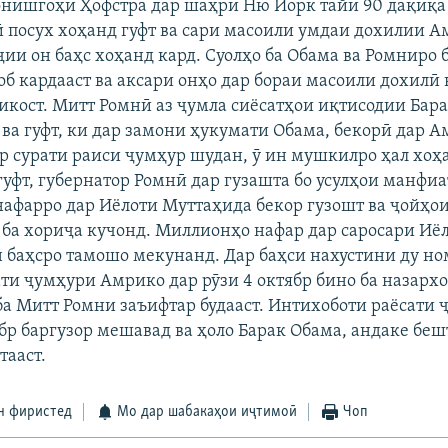
онишгоҳи Ҳофстра дар шаҳри Ню Йорк тайи 90 дақиқа 
 посух хоҳанд гуфт ва сари масоили умдаи дохилии А
ҷии он баҳс хоҳанд кард. Суолҳо ба Обама ва Ромниро 
об кардааст ва аксари онҳо дар бораи масоили дохилӣ 
кост. Митт Ромнӣ аз ҷумла сиёсатҳои иқтисодии Бара
 ва гуфт, ки дар замони ҳукумати Обама, бекорӣ дар 
ар сурати раиси ҷумҳур шудан, ӯ ин мушкилро ҳал хоҳа
гуфт, губернатор Ромнӣ дар гузашта бо усулҳои манфи
 нафарро дар Иёлоти Муттаҳида бекор гузошт ва ҷойҳо
ба хориҷа кучонд. Миллионҳо нафар дар саросари Иё
 баҳсро тамошо мекунанд. Дар баҳси нахустини ду но
ти ҷумҳури Амрико дар рӯзи 4 октябр бино ба назарх
ба Митт Ромни заъифтар будааст. Интихоботи раёсати
бр баргузор мешавад ва ҳоло Барак Обама, андаке беш
тааст.
н фиристед
Мо дар шабакаҳои иҷтимоӣ
Чоп