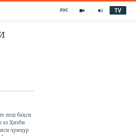
TV
РУС
и
те пеш баҳси
ш аз Ҳизби
аиси ҷумҳур