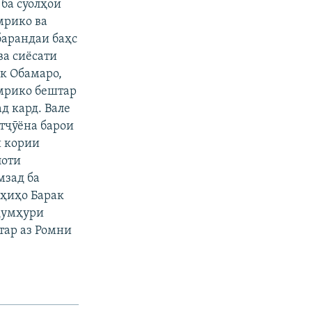
ба суолҳои
мрико ва
барандаи баҳс
ва сиёсати
к Обамаро,
Амрико бештар
д кард. Вале
атҷӯёна барои
и кории
лоти
мзад ба
оҳиҳо Барак
 ҷумҳури
тар аз Ромни