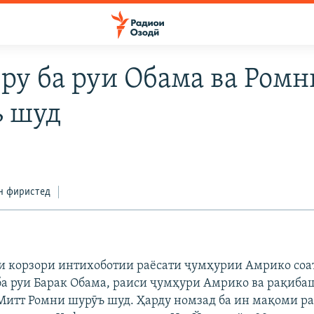
 ру ба руи Обама ва Ромн
 шуд
н фиристед
и корзори интихоботии раёсати ҷумҳурии Амрико соа
 ба руи Барак Обама, раиси ҷумҳури Амрико ва рақиба
итт Ромни шурӯъ шуд. Ҳарду номзад ба ин мақоми р