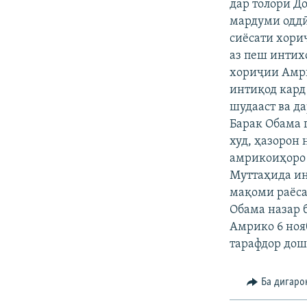
ГУЗОРИШҲОИ РАДИОӢ
дар толори Д
мардуми оддӣ
сиёсати хори
аз пеш интих
хориҷии Амри
интиқод кард
шудааст ва д
Барак Обама 
худ, ҳазорон
амрикоиҳоро 
Муттаҳида ин
мақоми раёса
Обама назар 
Амрико 6 ноя
тарафдор дош
Ба дигаро