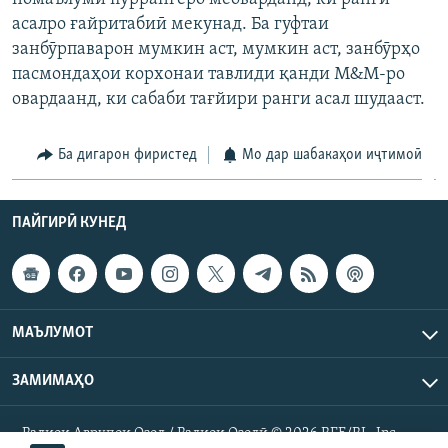
ГУЗОРИШҲОИ РАДИОӢ
асалро ғайритабиӣ мекунад. Ба гуфтаи
Русский
занбӯрпаварон мумкин аст, мумкин аст, занбӯрҳо
пасмондаҳои корхонаи тавлиди қанди M&M-ро
ПАЙГИРӢ КУНЕД
овардаанд, ки сабаби тағйири ранги асал шудааст.
Ба дигарон фиристед
Мо дар шабакаҳои иҷтимоӣ
ПАЙГИРӢ КУНЕД
Ҳамаи сомонаҳои RFE/RL
МАЪЛУМОТ
ЗАМИМАҲО
Радиои Аврупои Озод / Радиои Озодӣ © 2026 RFE/RL. Inc.