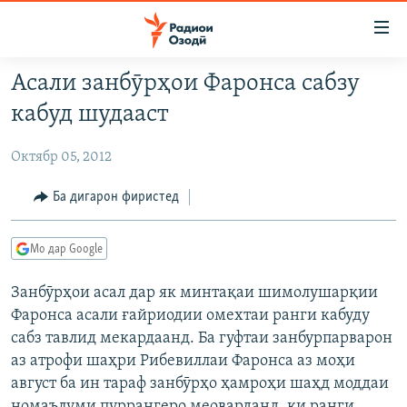
Пайвандҳои
дастрасӣ
Ҷаҳиш
Асали занбӯрҳои Фаронса сабзу
ба
ГӮШАҲО
кабуд шудааст
мояи
ГАПИ ОЗОД
СИЁСАТ
аслӣ
Октябр 05, 2012
РӮЗГОРИ МУҲОҶИР
Ҷаҳиш
ИҚТИСОД
ба
САЛОМ, ХОҲАР
ҶОМЕА
Ба дигарон фиристед
феҳристи
ТАҲҚИҚОТ
ҚАЗИЯИ "КРОКУС"
аслӣ
Мо дар Google
Ҷаҳиш
ҶАНГ ДАР УКРАИНА
ОСИЁИ МАРКАЗӢ
ба
Занбӯрҳои асал дар як минтақаи шимолушарқии
НАЗАРИ МАРДУМ
ФАРҲАНГ
ҷустор
Фаронса асали ғайриодии омехтаи ранги кабуду
ЧАНДРАСОНАӢ
МЕҲМОНИ ОЗОДӢ
БЛОГИСТОН
сабз тавлид мекардаанд. Ба гуфтаи занбурпарварон
РӮЙХАТҲО
ВАРЗИШ
ОЗОДӢ ОНЛАЙН
ВИДЕО
аз атрофи шаҳри Рибевиллаи Фаронса аз моҳи
август ба ин тараф занбӯрҳо ҳамроҳи шаҳд моддаи
КИТОБҲОИ ОЗОДӢ
НИГОРИСТОН
номаълуми пуррангеро меоварданд, ки ранги