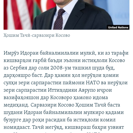
ГУЗОРИШҲОИ РАДИОӢ
Русский
ПАЙГИРӢ КУНЕД
Ҳошим Тачӣ-сарвазири Косово
Имрӯз Идораи байналмилалии мулкӣ, ки аз тарафи
кишварҳои ғарбӣ баъди эълони истиқлоли Косово
Ҳамаи сомонаҳои RFE/RL
аз Сербия дар соли 2008-ум ташкил шуда буд,
дарҳояшро баст. Дар ҳамин ҳол нерӯҳои ҳомии
сулҳи зери сарпарастии паймони НАТО ва нерӯҳои
зери сарпарастии Иттиҳодияи Аврупо иҷрои
вазифаҳояшон дар Косоворо ҳамоно идома
медиҳанд. Сарвазири Косово Ҳошим Тачӣ баста
шудани Идораи байналмилалии мулкиро қадами
бузурге дар роҳи расидан ба истиқлоли комил
номидааст. Тачӣ мегӯяд, кишвараш баҳри узвият