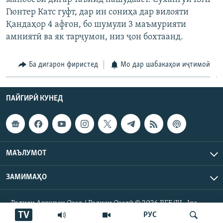
ГУЗОРИШҲОИ РАДИОӢ
Гюнтер Катс гуфт, дар ин сониҳа дар вилояти
Русский
Қандаҳор 4 афғон, бо шумули 3 маъмурияти
амниятӣ ва як тарҷумон, низ ҷон бохтаанд.
ПАЙГИРӢ КУНЕД
Ба дигарон фиристед
Мо дар шабакаҳои иҷтимоӣ
ПАЙГИРӢ КУНЕД
Ҳамаи сомонаҳои RFE/RL
МАЪЛУМОТ
ЗАМИМАҲО
Радиои Аврупои Озод / Радиои Озодӣ © 2026 RFE/RL. Inc.
Ҳамаи ҳуқуқ маҳфуз аст.
TV
РУС