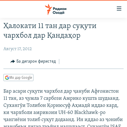
Пайвандҳои
дастрасӣ
Ҷаҳиш
Ҳалокати 11 тан дар суқути
ба
ГӮШАҲО
чархбол дар Қандаҳор
мояи
ГАПИ ОЗОД
СИЁСАТ
аслӣ
Август 17, 2012
РӮЗГОРИ МУҲОҶИР
Ҷаҳиш
ИҚТИСОД
ба
САЛОМ, ХОҲАР
ҶОМЕА
Ба дигарон фиристед
феҳристи
ТАҲҚИҚОТ
ҚАЗИЯИ "КРОКУС"
аслӣ
Мо дар Google
Ҷаҳиш
ҶАНГ ДАР УКРАИНА
ОСИЁИ МАРКАЗӢ
ба
Бар асари суқути чархбол дар ҷануби Афғонистон
НАЗАРИ МАРДУМ
ФАРҲАНГ
ҷустор
11 тан, аз ҷумла 7 сарбози Амрико кушта шудаанд.
ЧАНДРАСОНАӢ
МЕҲМОНИ ОЗОДӢ
БЛОГИСТОН
Сухангӯи Толибон Қориюсуф Аҳмадӣ иддао кард,
РӮЙХАТҲО
ВАРЗИШ
ОЗОДӢ ОНЛАЙН
ВИДЕО
ки чархболи амрикоии UH-60 Blackhawk-ро
ҷангиёни толиб суқут додаанд. Ин иддао аз ҷониби
КИТОБҲОИ ОЗОДӢ
НИГОРИСТОН
манобеъи дигар таъйид нашудааст. Сухангӯи ISAF