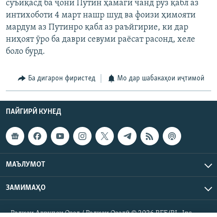
сӯъиқасд ба ҷони Путин ҳамагӣ чанд рӯз қабл аз
интихоботи 4 март нашр шуд ва фоизи ҳимояти
мардум аз Путинро қабл аз раъйгирие, ки дар
ниҳоят ӯро ба даври севуми раёсат расонд, хеле
боло бурд.
Ба дигарон фиристед
Мо дар шабакаҳои иҷтимоӣ
ПАЙГИРӢ КУНЕД
МАЪЛУМОТ
ЗАМИМАҲО
Радиои Аврупои Озод / Радиои Озодӣ © 2026 RFE/RL. Inc.