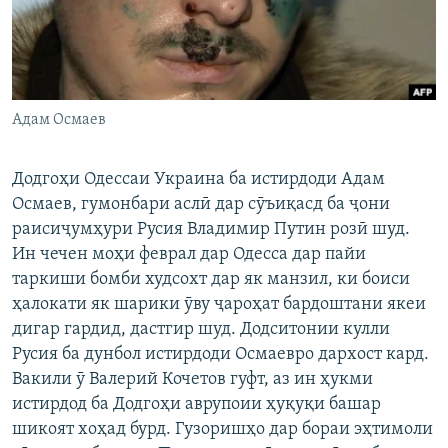
ГУЗОРИШҲОИ РАДИОӢ
Русский
ПАЙГИРӢ КУНЕД
Адам Осмаев
Додгоҳи Одессаи Украина ба истирдоди Адам
Осмаев, гумонбари аслӣ дар сӯъиқасд ба ҷони
Ҳамаи сомонаҳои RFE/RL
раисиҷумҳури Русия Владимир Путин розӣ шуд.
Ин чечен моҳи феврал дар Одесса дар пайи
таркиши бомби худсохт дар як манзил, ки боиси
ҳалокати як шарики ӯву ҷароҳат бардоштани якеи
дигар гардид, дастгир шуд. Додситонии кулли
Русия ба дунбол истирдоди Осмаевро дархост кард.
Вакили ӯ Валерий Кочетов гуфт, аз ин ҳукми
истирдод ба Додгоҳи аврупоии ҳуқуқи башар
шикоят хоҳад бурд. Гузоришҳо дар бораи эҳтимоли