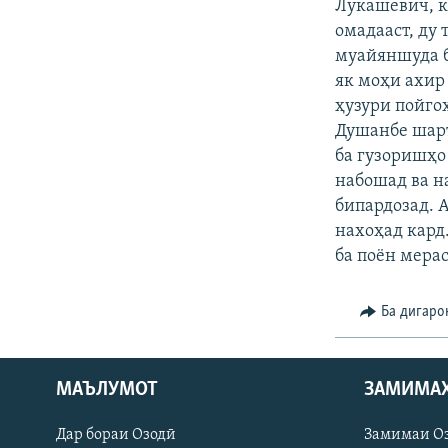
ГУЗОРИШҲОИ РАДИОӢ
Лукашевич, к
омадааст, ду
муайяншуда б
як моҳи ахир
ҳузури пойгоҳ
Душанбе шарт
ба гузоришҳо
набошад ва на
бипардозад. А
нахоҳад кард
ба поён мерас
Ба дигаро
МАЪЛУМОТ
ЗАМИМА
Русский
Дар бораи Озодӣ
Замимаи О
ПАЙГИРӢ КУНЕД