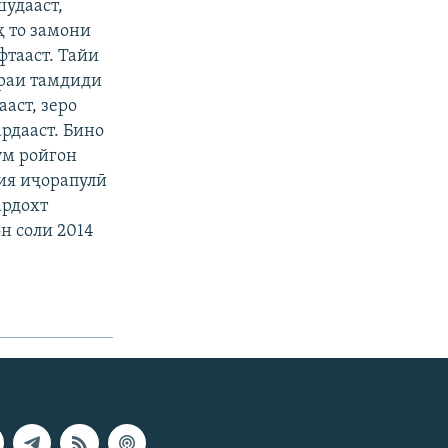
удааст,
ҳ то замони
фтааст. Тайи
ораи тамдиди
аст, зеро
рдааст. Бино
ум ройгон
сия иҷорапулӣ
ардохт
н соли 2014