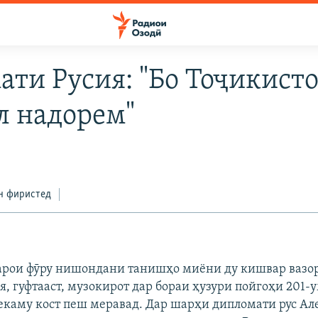
ати Русия: "Бо Тоҷикист
л надорем"
н фиристед
арои фӯру нишондани танишҳо миёни ду кишвар вазо
, гуфтааст, музокирот дар бораи ҳузури пойгоҳи 201-
екаму кост пеш меравад. Дар шарҳи дипломати рус Ал