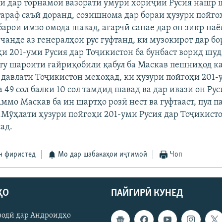
и дар торнамои вазорати умури хориҷии Русия нашр ш
 тараф саъй доранд, созишнома дар бораи ҳузури пойго
арои имзо омода шавад, агарчӣ санае дар он зикр наё
 чанде аз генералҳои рус гуфтанд, ки музокирот дар б
и 201-уми Русия дар Тоҷикистон ба бунбаст ворид шуда
у шароити ғайриқобили қабул ба Маскав пешниҳод ка
 давлати Тоҷикистон мехоҳад, ки ҳузури пойгоҳи 201-
 49 сол балки 10 сол тамдид шавад ва дар ивази он Ру
ммо Маскав ба ин шартҳо розӣ нест ва гуфтааст, пул п
.Мӯҳлати ҳузури пойгоҳи 201-уми Русия дар Тоҷикисто
ад.
н фиристед
Мо дар шабакаҳои иҷтимоӣ
Чоп
ҲО
ПАЙГИРӢ КУНЕД
зодӣ дар Андроидҳо