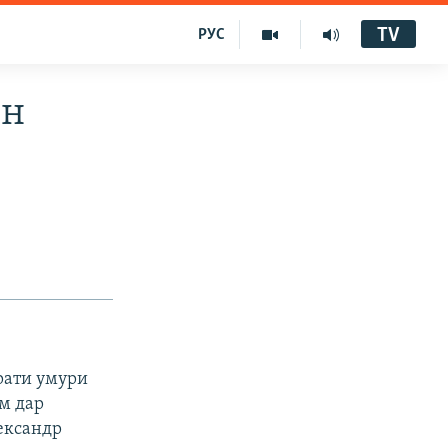
TV
РУС
он
рати умури
ум дар
ександр