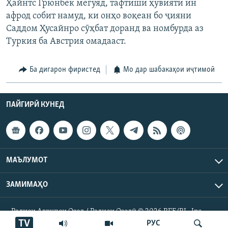
Ҳайнтс Грюнбек мегӯяд, тафтиши ҳувияти ин
афрод собит намуд, ки онҳо воқеан бо ҷияни
Саддом Ҳусайнро сӯҳбат доранд ва номбурда аз
Туркия ба Австрия омадааст.
Ба дигарон фиристед
Мо дар шабакаҳои иҷтимоӣ
ПАЙГИРӢ КУНЕД
МАЪЛУМОТ
ЗАМИМАҲО
Радиои Аврупои Озод / Радиои Озодӣ © 2026 RFE/RL. Inc.
Ҳамаи ҳуқуқ маҳфуз аст.
TV
РУС