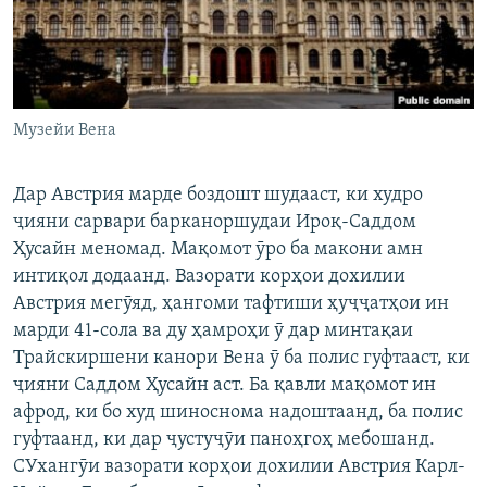
ГУЗОРИШҲОИ РАДИОӢ
Русский
ПАЙГИРӢ КУНЕД
Музейи Вена
Дар Австрия марде боздошт шудааст, ки худро
ҷияни сарвари барканоршудаи Ироқ-Саддом
Ҳамаи сомонаҳои RFE/RL
Ҳусайн меномад. Мақомот ӯро ба макони амн
интиқол додаанд. Вазорати корҳои дохилии
Австрия мегӯяд, ҳангоми тафтиши ҳуҷҷатҳои ин
марди 41-сола ва ду ҳамроҳи ӯ дар минтақаи
Трайскиршени канори Вена ӯ ба полис гуфтааст, ки
ҷияни Саддом Ҳусайн аст. Ба қавли мақомот ин
афрод, ки бо худ шиноснома надоштаанд, ба полис
гуфтаанд, ки дар ҷустуҷӯи паноҳгоҳ мебошанд.
СУхангӯи вазорати корҳои дохилии Австрия Карл-