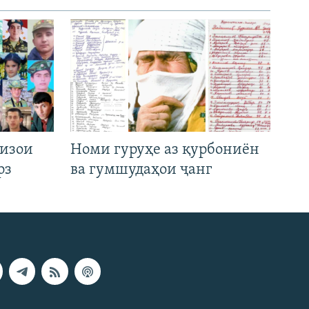
низои
Номи гуруҳе аз қурбониён
рз
ва гумшудаҳои ҷанг