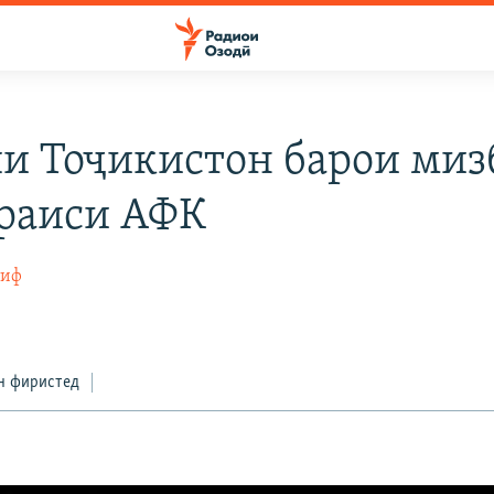
и Тоҷикистон барои ми
раиси АФК
тиф
н фиристед