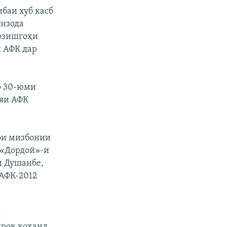
ибаи хуб касб
унзода
арзишгоҳи
 АФК дар
о 30-юми
ияи АФК
рои мизбонии
 «Дордой»-и
и Душанбе,
 АФК-2012
,
ирок хоҳанд