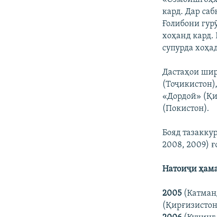
кард. Дар са
Ғолибони гур
хоҳанд кард. 
супурда хоҳа
Дастаҳои шир
(Тоҷикистон)
«Дордой» (Қи
(Покистон).
Бояд тазаккур
2008, 2009) 
Натоиҷи ҳама
2005
(Катманд
(Қирғизистон)