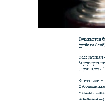
Тоҷикистон б
футболи Осиё
Федератсияи 
баргузории и
варзишгоҳи “
Ба иттилои м
Субраманиа
мақсади азна
пешниҳод шуд