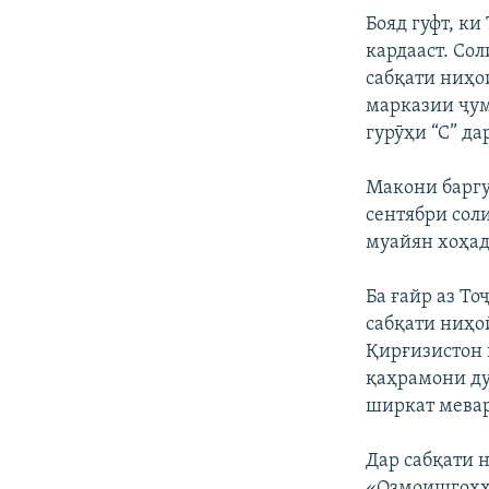
Бояд гуфт, ки
кардааст. Со
сабқати ниҳо
марказии ҷу
гурӯҳи “С” да
Макони баргу
сентябри сол
муайян хоҳад
Ба ғайр аз Т
сабқати ниҳо
Қирғизистон 
қаҳрамони ду
ширкат мева
Дар сабқати н
«Озмоишгоҳҳо