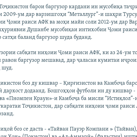
 Тоҷикистон барои баргузор кардани ин мусобиқа таҷр
ли 2009-ум дар варзишгоҳи “Металлург”-и шаҳри Турс
ии Ҷоми раиси АФК ва моҳи майи соли 2012-ум дар В
мҳуриявии Душанбе мусобиқаи интихобии Ҷоми раиси
р сатҳи баланд баргузор шуда буданд.
зории сабқати ниҳоии Ҷоми раиси АФК, ки аз 24-ум т
и равон баргузор мешавад, дар ҷаласаи кумитаи иҷро
 шуд.
оҷикистон боз ду кишвар – Қирғизистон ва Камбоҷа ба
ӣ дархост додаанд. Бошгоҳҳои футболи ин ду кишвар -
ва «Пномпен Краун»-и Камбоҷа ба мисли “Истиқлол”-
каратаи Тоҷикистон, дар сабқати ниҳоии ҷоми раиси
рзанд.
иҳоӣ боз се даста - «Тайван Пауэр Компани » (Тайван)
и Хон» (Покистон) ва «Ал-Аммарӣ» (Фаластин) ишт