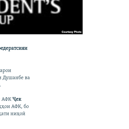
федератсияи
барои
и Душанбе ва
.
и АФК
Ҷек
ҳҳои АФК, бо
қати ниҳоӣ