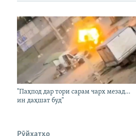
"Паҳпод дар тори сарам чарх мезад…
ин даҳшат буд"
Рӯйхатҳо