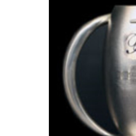
ГУЗОРИШҲОИ РАДИОӢ