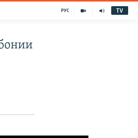
TV
РУС
збонии