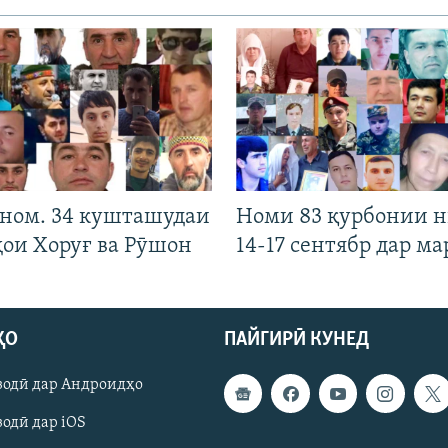
 ном. 34 кушташудаи
Номи 83 қурбонии 
ҳои Хоруғ ва Рӯшон
14-17 сентябр дар ма
ҲО
ПАЙГИРӢ КУНЕД
зодӣ дар Андроидҳо
одӣ дар iOS