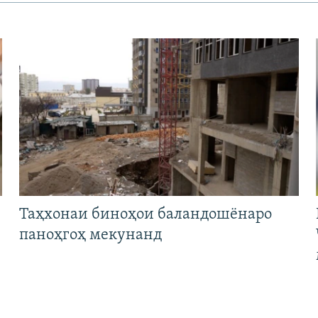
Таҳхонаи биноҳои баландошёнаро
паноҳгоҳ мекунанд