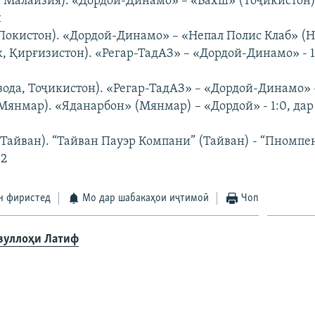
 Малайзия). «Дордой-Динамо» – «Вахш» (Тоҷикистон) -
ӣ
Покистон). «Дордой-Динамо» – «Непал Полис Клаб» (Не
 Қирғизистон). «Регар-ТадАЗ» – «Дордой-Динамо» - 1:
ода, Тоҷикистон). «Регар-ТадАЗ» – «Дордой-Динамо» -
Мянмар). «Яданарбон» (Мянмар) – «Дордой» - 1:0, да
 Тайван). “Тайван Пауэр Компани” (Тайван) - “Пномпе
:2
н фиристед
Мо дар шабакаҳои иҷтимоӣ
Чоп
зуллоҳи Латиф