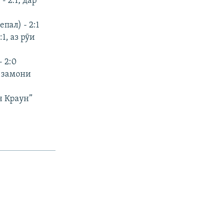
 2:1, дар
пал) - 2:1
1, аз рӯи
 2:0
р замони
н Краун”