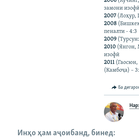
2006
(Кучинг,
замони изоф
2007
(Лоҳур, 
2008
(Бишкек,
пеналти - 4:3
2009
(Турсунз
2010
(Янгон, 
изофӣ
2011
(Гаосюн,
(Камбоҷа) – 3
Ба дигаро
Нар
Инҳо ҳам аҷоибанд, бинед: