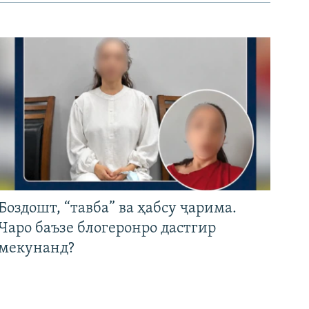
Боздошт, “тавба” ва ҳабсу ҷарима.
Чаро баъзе блогеронро дастгир
мекунанд?