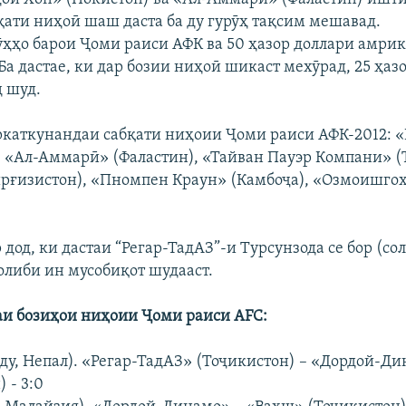
бқати ниҳоӣ шаш даста ба ду гурӯҳ тақсим мешавад.
ӯҳҳо барои Ҷоми раиси АФК ва 50 ҳазор доллари амри
Ба дастае, ки дар бозии ниҳоӣ шикаст мехӯрад, 25 ҳаз
д шуд.
каткунандаи сабқати ниҳоии Ҷоми раиси АФК-2012: 
, «Ал-Аммарӣ» (Фаластин), «Тайван Пауэр Компани» (
рғизистон), «Пномпен Краун» (Камбоҷа), «Озмоишго
 дод, ки дастаи “Регар-ТадАЗ”-и Турсунзода се бор (со
ғолиби ин мусобиқот шудааст.
и бозиҳои ниҳоии Ҷоми раиси AFC:
у, Непал). «Регар-ТадАЗ» (Тоҷикистон) – «Дордой-Д
 - 3:0