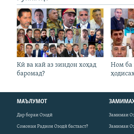
Кӣ ва кай аз зиндон хоҳад
Ном ба
баромад?
ҳодиса
Русский
МАЪЛУМОТ
ЗАМИМА
Дар бораи Озодӣ
Замимаи О
ПАЙГИРӢ КУНЕД
Сомонаи Радиои Озодӣ бастааст?
Замимаи Оз