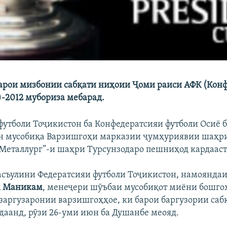
арои мизбонии сабқати ниҳоии Ҷоми раиси АФК (Кон
)-2012 мубориза мебарад.
футболи Тоҷикистон ба Конфедератсияи футболи Осиё 
н мусобиқа Варзишгоҳи марказии ҷумҳуриявии шаҳр
Металлург”-и шаҳри Турсунзодаро пешниҳод кардааст
асъулини Федератсияи футболи Тоҷикистон, намоянда
м Маникам
, менеҷери шӯъбаи мусобиқот миёни бошго
заргузаронии варзишгоҳҳое, ки барои баргузории саб
аанд, рӯзи 26-уми июн ба Душанбе меояд.