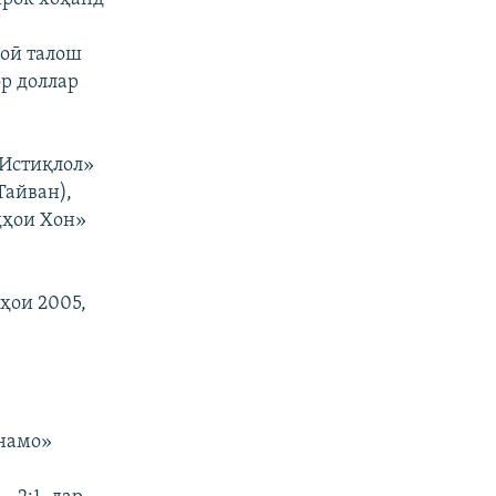
коӣ талош
ор доллар
«Истиқлол»
Тайван),
ҳҳои Хон»
лҳои 2005,
инамо»