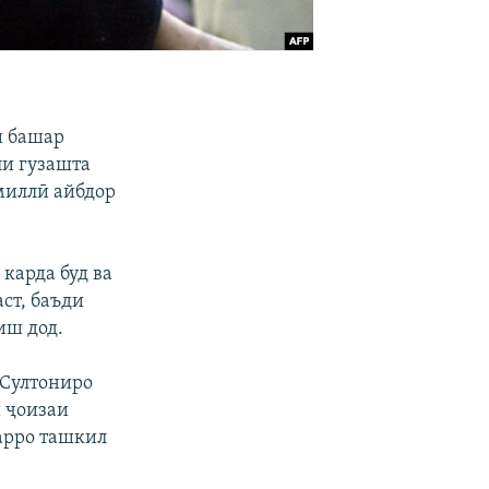
и башар
ли гузашта
 миллӣ айбдор
карда буд ва
аст, баъди
иш дод.
 Султониро
и ҷоизаи
арро ташкил