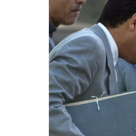
ГУЗОРИШҲОИ РАДИОӢ