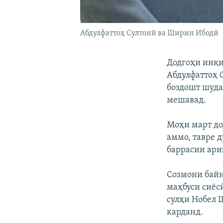
Абдулфаттоҳ Султонӣ ва Ширин Ибодӣ
Додгоҳи инқи
Абдулфаттоҳ С
боздошт шуда 
мешавад.
Моҳи март до
аммо, тавре д
баррасии ари
Созмони байн
маҳбуси сиёс
сулҳи Нобел 
карданд.