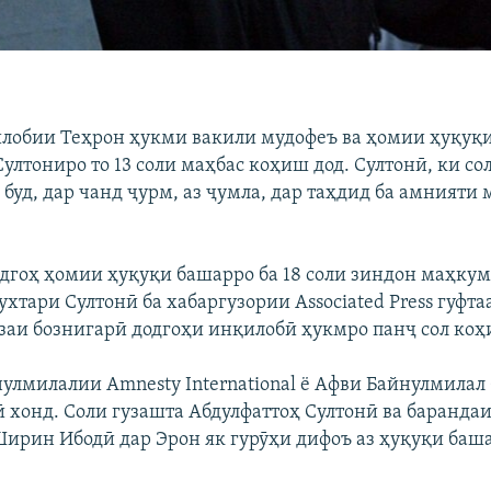
лобии Теҳрон ҳукми вакили мудофеъ ва ҳомии ҳуқуқ
ултониро то 13 соли маҳбас коҳиш дод. Султонӣ, ки со
буд, дар чанд ҷурм, аз ҷумла, дар таҳдид ба амнияти
дгоҳ ҳомии ҳуқуқи башарро ба 18 соли зиндон маҳкум 
ухтари Султонӣ ба хабаргузории Associated Press гуфта
заи бознигарӣ додгоҳи инқилобӣ ҳукмро панҷ сол коҳ
улмилалии Amnesty International ё Афви Байнулмилал
ӣ хонд. Соли гузашта Абдулфаттоҳ Султонӣ ва баранда
Ширин Ибодӣ дар Эрон як гурӯҳи дифоъ аз ҳуқуқи баш