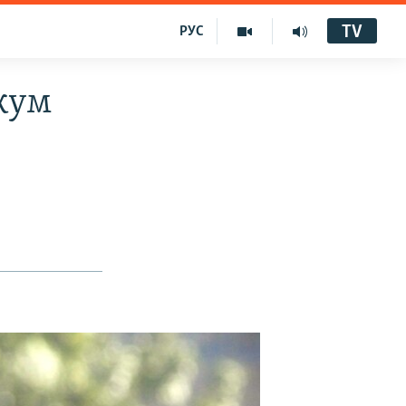
TV
РУС
кум