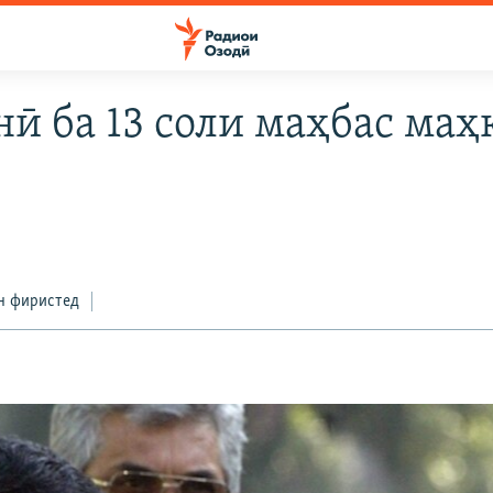
нӣ ба 13 соли маҳбас маҳ
н фиристед