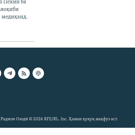
з Пекин ба
авоқиби
р медиҳанд.
 Радиои Озодӣ © 2026 RFE/RL. Inc. Ҳамаи ҳуқуқ маҳфуз аст.