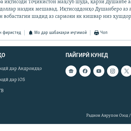
ба иқтисоди Тоҷикистон маҳсуб шуда, қарзи Душанбе а
доллар наздик мешавад. Иқтисоддонҳо Душанберо аз 
 вобастагии шадид аз сармояи як кишвар низ ҳушдо
н фиристед
Мо дар шабакаҳои иҷтимоӣ
Чоп
ҲО
ПАЙГИРӢ КУНЕД
зодӣ дар Андроидҳо
одӣ дар iOS
ТВ
Радиои Аврупои Озод /