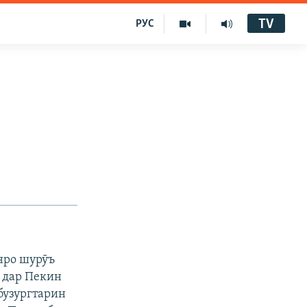
TV
РУС
нро шурӯъ
н дар Пекин
бузургтарин