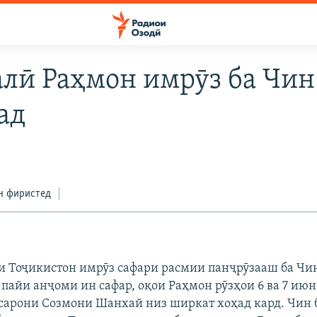
лӣ Раҳмон имрӯз ба Чин
ад
н фиристед
 Тоҷикистон имрӯз сафари расмии панҷрӯзааш ба Чи
 пайи анҷоми ин сафар, оқои Раҳмон рӯзҳои 6 ва 7 ию
сарони Созмони Шанхай низ ширкат хоҳад кард. Чин 