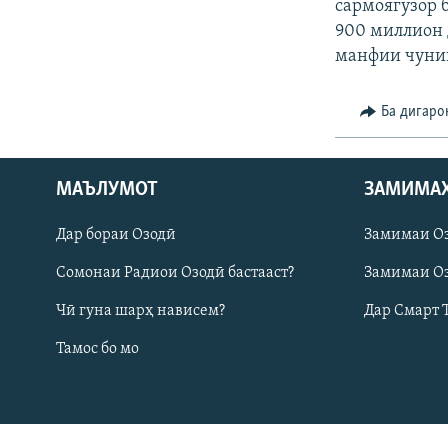
ГУЗОРИШҲОИ РАДИОӢ
сармоягузор 
900 миллион 
манфии чунин
Ба дигаро
МАЪЛУМОТ
ЗАМИМА
Дар бораи Озодӣ
Замимаи О
Сомонаи Радиои Озодӣ бастааст?
Замимаи Оз
Чӣ гуна шарҳ нависем?
Дар Смарт 
Русский
Тамос бо мо
ПАЙГИРӢ КУНЕД