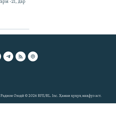
арм -21, дар
 Радиои Озодӣ © 2026 RFE/RL. Inc. Ҳамаи ҳуқуқ маҳфуз аст.