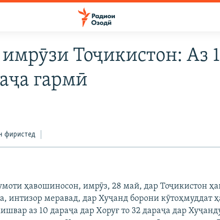
 имрӯзи Тоҷикистон: Аз 1
раҷа гармӣ
н фиристед
умоти ҳавошиносон, имрӯз, 28 май, дар Тоҷикистон ҳ
, интизор меравад, дар Хуҷанд борони кӯтоҳмуддат ҳ
ишвар аз 10 дараҷа дар Хоруғ то 32 дараҷа дар Хуҷанд