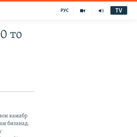
TV
РУС
0 то
авои камабр
ам бизанад.
у