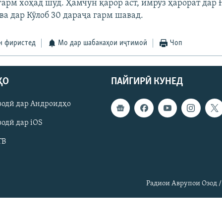
арм хоҳад шуд. Ҳамчун қарор аст, имрӯз ҳарорат дар Ғ
ва дар Кӯлоб 30 дараҷа гарм шавад.
н фиристед
Мо дар шабакаҳои иҷтимоӣ
Чоп
ҲО
ПАЙГИРӢ КУНЕД
зодӣ дар Андроидҳо
одӣ дар iOS
ТВ
Радиои Аврупои Озод /