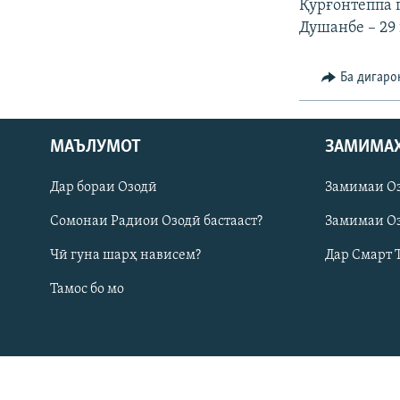
ГУЗОРИШҲОИ РАДИОӢ
Қӯрғонтеппа г
Душанбе – 29 
Ба дигаро
МАЪЛУМОТ
ЗАМИМА
Дар бораи Озодӣ
Замимаи О
Сомонаи Радиои Озодӣ бастааст?
Замимаи Оз
Чӣ гуна шарҳ нависем?
Дар Смарт 
Тамос бо мо
Русский
ПАЙГИРӢ КУНЕД