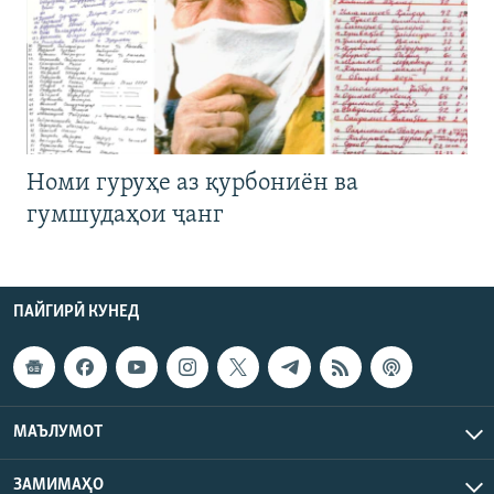
Номи гуруҳе аз қурбониён ва
гумшудаҳои ҷанг
ПАЙГИРӢ КУНЕД
МАЪЛУМОТ
ЗАМИМАҲО