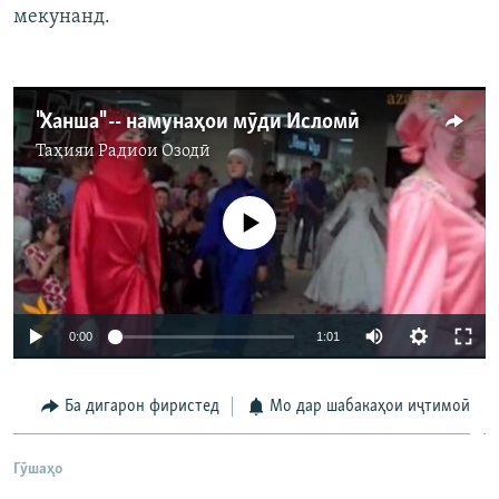
мекунанд.
"Ханша" -- намунаҳои мӯди Исломӣ
Таҳияи
Радиои Озодӣ
Феълан кор намекунад
0:00
1:01
Ба дигарон фиристед
Мо дар шабакаҳои иҷтимоӣ
Гӯшаҳо