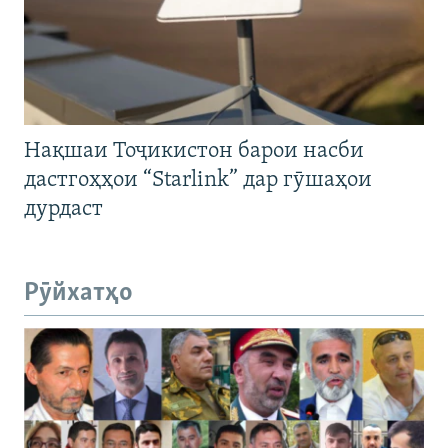
Нақшаи Тоҷикистон барои насби
дастгоҳҳои “Starlink” дар гӯшаҳои
дурдаст
Рӯйхатҳо