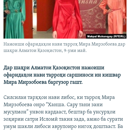
ГУЗОРИШҲОИ РАДИОӢ
Русский
ПАЙГИРӢ КУНЕД
Намоиши офаридаҳои нави тарроҳ Мира Мирзобоева дар
шаҳри Алматои Қазоқистон, 9-уми май.
Ҳамаи сомонаҳои RFE/RL
Дар шаҳри Алматои Қазоқистон намоиши
офаридаҳои нави тарроҳи саршиноси ин кишвар
Мира Мирзобоева баргузор гашт.
Силсилаи тарҳҳои нави либос, ки тарроҳ Мира
Мирзобоева онро “Ханша. Сару тани зани
мусулмон” унвон кардааст, бештар ба унсурҳои
зоҳирии сатри Исломӣ такия зада, аммо ба сурати
умум шакли либоси аврупоиро нигоҳ доштааст. Ба