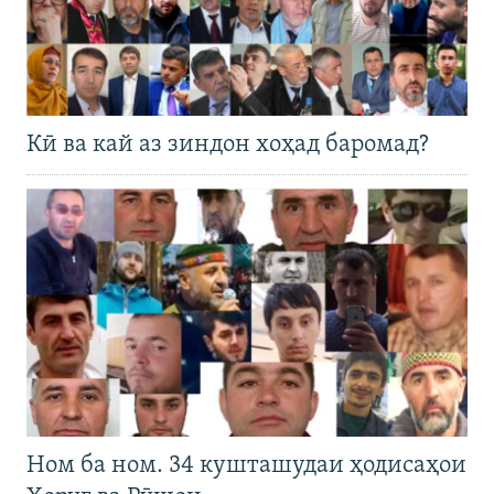
Кӣ ва кай аз зиндон хоҳад баромад?
Ном ба ном. 34 кушташудаи ҳодисаҳои