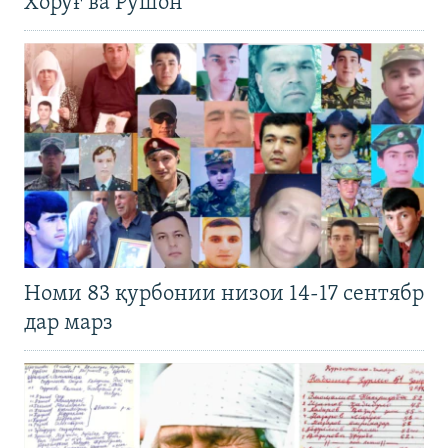
Хоруғ ва Рӯшон
Номи 83 қурбонии низои 14-17 сентябр
дар марз