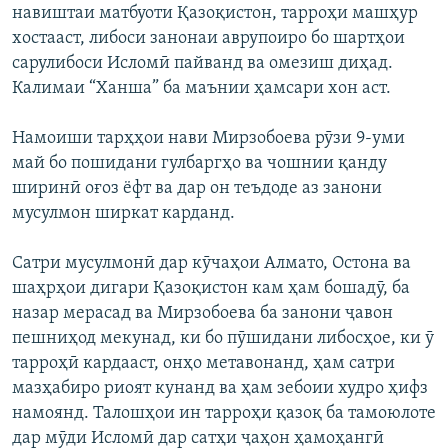
навиштаи матбуоти Қазоқистон, тарроҳи машҳур
хостааст, либоси занонаи аврупоиро бо шартҳои
сарулибоси Исломӣ пайванд ва омезиш диҳад.
Калимаи “Ханша” ба маънии ҳамсари хон аст.
Намоиши тарҳҳои нави Мирзобоева рӯзи 9-уми
май бо пошидани гулбаргҳо ва чошнии қанду
ширинӣ оғоз ёфт ва дар он теъдоде аз занони
мусулмон ширкат карданд.
Сатри мусулмонӣ дар кӯчаҳои Алмато, Остона ва
шаҳрҳои дигари Қазоқистон кам ҳам бошадӯ, ба
назар мерасад ва Мирзобоева ба занони ҷавон
пешниҳод мекунад, ки бо пӯшидани либосҳое, ки ӯ
тарроҳӣ кардааст, онҳо метавонанд, ҳам сатри
мазҳабиро риоят кунанд ва ҳам зебоии худро ҳифз
намоянд. Талошҳои ин тарроҳи қазоқ ба тамоюлоте
дар мӯди Исломӣ дар сатҳи ҷаҳон ҳамоҳангӣ