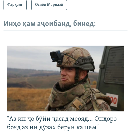
Фарҳанг
Осиёи Марказӣ
Инҳо ҳам аҷоибанд, бинед:
"Аз ин ҷо бӯйи ҷасад меояд… Онҳоро
бояд аз ин дӯзах берун кашем"