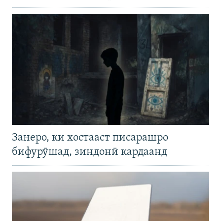
Занеро, ки хостааст писарашро
бифурӯшад, зиндонӣ кардаанд