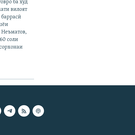
овро ба худ
мати вилоят
 баррасӣ
шёи
 Неъматов,
60 соли
Осорхонаи