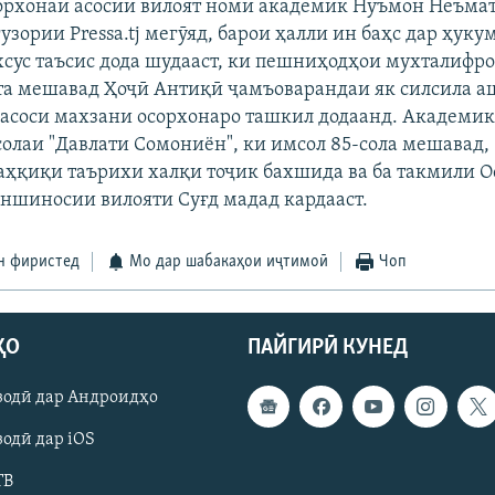
орхонаи асосии вилоят номи академик Нӯъмон Неъмат
узории Pressa.tj мегӯяд, барои ҳалли ин баҳс дар ҳуку
хсус таъсис дода шудааст, ки пешниҳодҳои мухталифро
та мешавад Ҳоҷӣ Антиқӣ ҷамъоварандаи як силсила а
 асоси махзани осорхонаро ташкил додаанд. Академик
олаи "Давлати Сомониён", ки имсол 85-сола мешавад, 
аҳқиқи таърихи халқи тоҷик бахшида ва ба такмили 
оншиносии вилояти Суғд мадад кардааст.
н фиристед
Мо дар шабакаҳои иҷтимоӣ
Чоп
ҲО
ПАЙГИРӢ КУНЕД
зодӣ дар Андроидҳо
одӣ дар iOS
ТВ