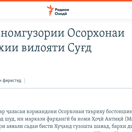
 номгузории Осорхонаи
хии вилояти Суғд
н фиристед
дар ҷаласаи кормандони Осорхонаи таъриху бостонши
д шуд, ин маркази фарҳангӣ ба номи Ҳоҷӣ Антиқӣ (М
и аввали садаи бисти Хуҷанд гузошта шавад, бархи д