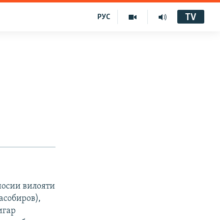
TV
РУС
носии вилояти
асобиров),
игар