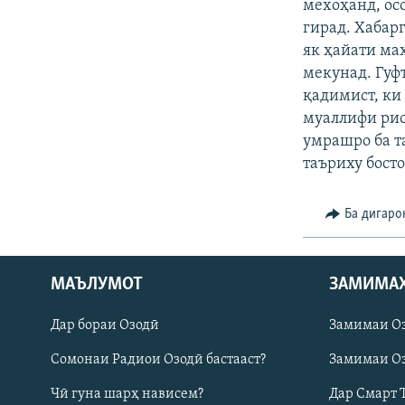
ГУЗОРИШҲОИ РАДИОӢ
мехоҳанд, ос
гирад. Хабарг
як ҳайати ма
мекунад. Гуф
қадимист, ки
муаллифи рис
умрашро ба т
таъриху бост
Ба дигаро
МАЪЛУМОТ
ЗАМИМА
Русский
Дар бораи Озодӣ
Замимаи О
ПАЙГИРӢ КУНЕД
Сомонаи Радиои Озодӣ бастааст?
Замимаи Оз
Чӣ гуна шарҳ нависем?
Дар Смарт 