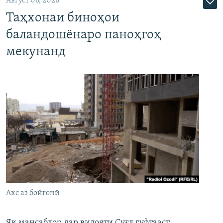
Август 06, 2026
Таҳхонаи биноҳои
баландошёнаро паноҳгоҳ
мекунанд
Акс аз бойгонӣ
Як мансабдор дар вилояти Суғд гуфтааст,