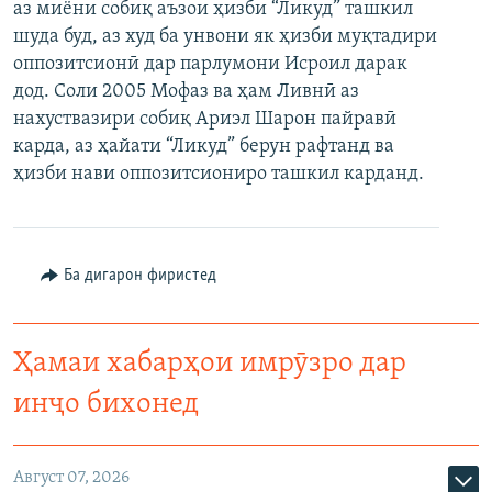
аз миёни собиқ аъзои ҳизби “Ликуд” ташкил
шуда буд, аз худ ба унвони як ҳизби муқтадири
оппозитсионӣ дар парлумони Исроил дарак
дод. Соли 2005 Мофаз ва ҳам Ливнӣ аз
нахуствазири собиқ Ариэл Шарон пайравӣ
карда, аз ҳайати “Ликуд” берун рафтанд ва
ҳизби нави оппозитсиониро ташкил карданд.
Ба дигарон фиристед
Ҳамаи хабарҳои имрӯзро дар
инҷо бихонед
Август 07, 2026