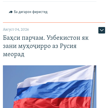
Ба дигарон фиристед
Август 04, 2026
Баҳси парчам. Узбекистон як
зани муҳоҷирро аз Русия
меорад