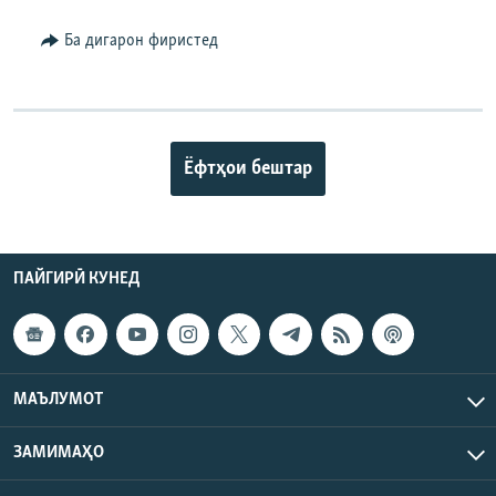
Ба дигарон фиристед
Ёфтҳои бештар
ПАЙГИРӢ КУНЕД
МАЪЛУМОТ
ЗАМИМАҲО