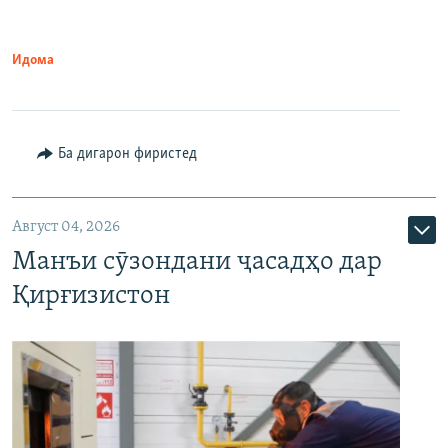
Идома
Ба дигарон фиристед
Август 04, 2026
Манъи сӯзондани ҷасадҳо дар
Қирғизистон