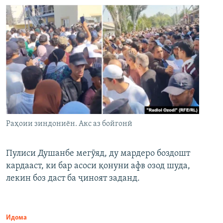
Раҳоии зиндониён. Акс аз бойгонӣ
Пулиси Душанбе мегӯяд, ду мардеро боздошт
кардааст, ки бар асоси қонуни афв озод шуда,
лекин боз даст ба ҷиноят заданд.
Идома