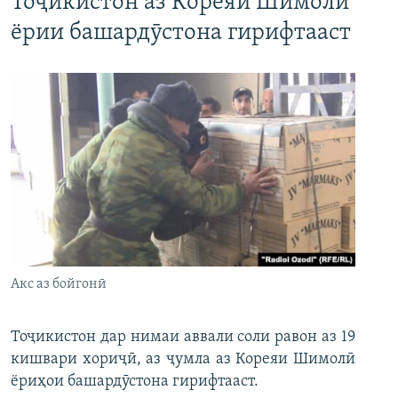
Тоҷикистон аз Кореяи Шимолӣ
ёрии башардӯстона гирифтааст
Акс аз бойгонӣ
Тоҷикистон дар нимаи аввали соли равон аз 19
кишвари хориҷӣ, аз ҷумла аз Кореяи Шимолӣ
ёриҳои башардӯстона гирифтааст.