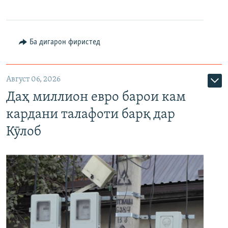
Ба дигарон фиристед
Август 06, 2026
Даҳ миллион евро барои кам
кардани талафоти барқ дар
Кӯлоб