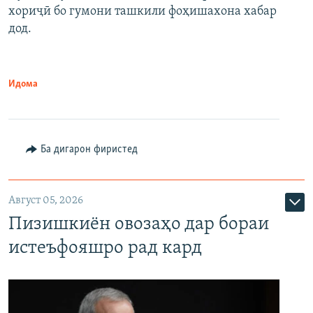
хориҷӣ бо гумони ташкили фоҳишахона хабар
дод.
Идома
Ба дигарон фиристед
Август 05, 2026
Пизишкиён овозаҳо дар бораи
истеъфояшро рад кард