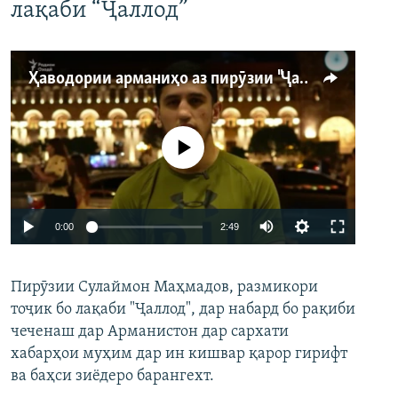
лақаби “Ҷаллод”
Ҳаводории арманиҳо аз пирӯзии "Ҷаллод"-и тоҷик
Феълан кор намекунад
Auto
0:00
2:49
240p
Пирӯзии Сулаймон Маҳмадов, размикори
360p
тоҷик бо лақаби "Ҷаллод", дар набард бо рақиби
480p
Auto
240p
360p
480p
чеченаш дар Арманистон дар сархати
720p
хабарҳои муҳим дар ин кишвар қарор гирифт
720p
1080p
ва баҳси зиёдеро барангехт.
1080p