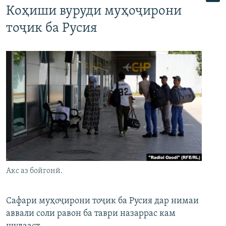
Коҳиши вуруди муҳоҷирони
тоҷик ба Русия
Акс аз бойгонӣ.
Сафари муҳоҷирони тоҷик ба Русия дар нимаи
аввали соли равон ба таври назаррас кам