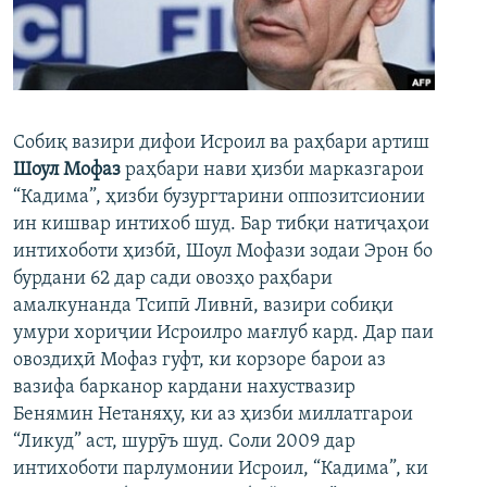
ГУЗОРИШҲОИ РАДИОӢ
Русский
ПАЙГИРӢ КУНЕД
Собиқ вазири дифои Исроил ва раҳбари артиш
Шоул Мофаз
раҳбари нави ҳизби марказгарои
“Кадима”, ҳизби бузургтарини оппозитсионии
ин кишвар интихоб шуд. Бар тибқи натиҷаҳои
Ҳамаи сомонаҳои RFE/RL
интихоботи ҳизбӣ, Шоул Мофази зодаи Эрон бо
бурдани 62 дар сади овозҳо раҳбари
амалкунанда Тсипӣ Ливнӣ, вазири собиқи
умури хориҷии Исроилро мағлуб кард. Дар паи
овоздиҳӣ Мофаз гуфт, ки корзоре барои аз
вазифа барканор кардани нахуствазир
Бенямин Нетаняҳу, ки аз ҳизби миллатгарои
“Ликуд” аст, шурӯъ шуд. Соли 2009 дар
интихоботи парлумонии Исроил, “Кадима”, ки