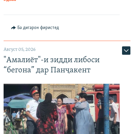
Ба дигарон фиристед
Август 05, 2026
"Амалиёт"-и зидди либоси
“бегона” дар Панҷакент