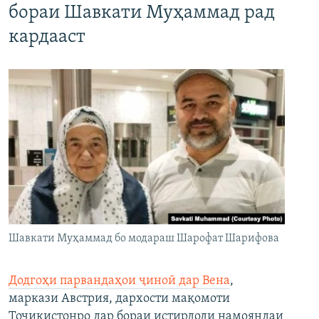
бораи Шавкати Муҳаммад рад
кардааст
Шавкати Муҳаммад бо модараш Шарофат Шарифова
Додгоҳи парвандаҳои ҷиноӣ дар Вена
,
маркази Австрия, дархости мақомоти
Тоҷикистонро дар бораи истирдоди намояндаи