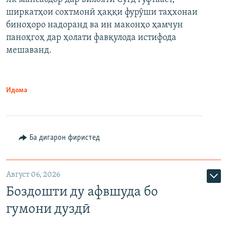
ширкатҳои сохтмонӣ ҳаққи фурӯши таҳхонаи
биноҳоро надоранд ва ин маконҳо ҳамчун
паноҳгоҳ дар ҳолати фавқулода истифода
мешаванд.
Идома
Ба дигарон фиристед
Август 06, 2026
Боздошти ду афвшуда бо
гумони дуздӣ