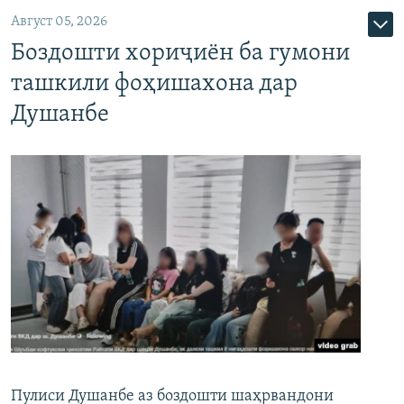
Август 05, 2026
Боздошти хориҷиён ба гумони
ташкили фоҳишахона дар
Душанбе
Пулиси Душанбе аз боздошти шаҳрвандони