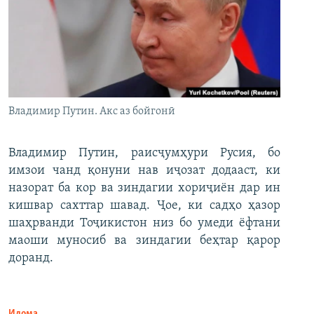
Владимир Путин. Акс аз бойгонӣ
Владимир Путин, раисҷумҳури Русия, бо
имзои чанд қонуни нав иҷозат додааст, ки
назорат ба кор ва зиндагии хориҷиён дар ин
кишвар сахттар шавад. Ҷое, ки садҳо ҳазор
шаҳрванди Тоҷикистон низ бо умеди ёфтани
маоши муносиб ва зиндагии беҳтар қарор
доранд.
Идома