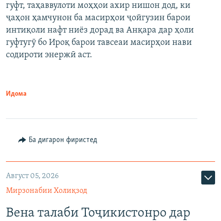
гуфт, таҳаввулоти моҳҳои ахир нишон дод, ки
ҷаҳон ҳамчунон ба масирҳои ҷойгузин барои
интиқоли нафт ниёз дорад ва Анқара дар ҳоли
гуфтугӯ бо Ироқ барои тавсеаи масирҳои нави
содироти энержӣ аст.
Идома
Ба дигарон фиристед
Август 05, 2026
Мирзонабии Холиқзод
Вена талаби Тоҷикистонро дар