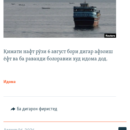
Қимати нафт рӯзи 6 август бори дигар афзоиш
ёфт ва ба раванди болоравии худ идома дод.
Идома
Ба дигарон фиристед