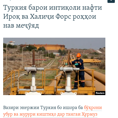
Туркия барои интиқоли нафти
Ироқ ва Халиҷи Форс роҳҳои
нав меҷӯяд
Вазири энержии Туркия бо ишора ба
бӯҳрони
убур ва мурури киштиҳо дар тангаи Ҳурмуз