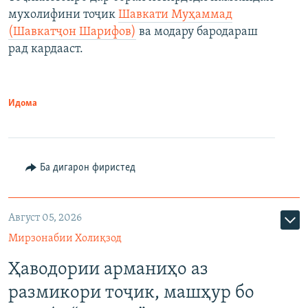
мухолифини тоҷик
Шавкати Муҳаммад
(Шавкатҷон Шарифов)
ва модару бародараш
рад кардааст.
Идома
Ба дигарон фиристед
Август 05, 2026
Мирзонабии Холиқзод
Ҳаводории арманиҳо аз
размикори тоҷик, машҳур бо