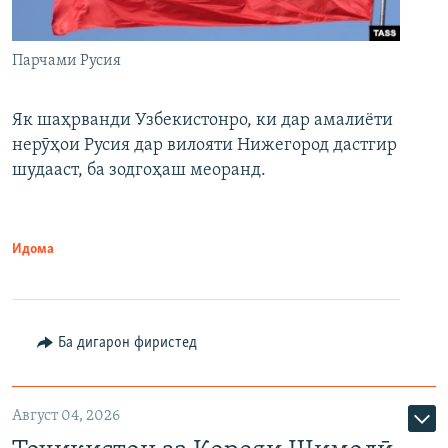
Парчами Русия
Як шаҳрванди Узбекистонро, ки дар амалиёти
нерӯҳои Русия дар вилояти Нижегород дастгир
шудааст, ба зодгоҳаш меоранд.
Идома
Ба дигарон фиристед
Август 04, 2026