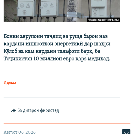
Бонки аврупоии таҷдид ва рушд барои нав
кардани иншоотҳои энергетикӣ дар шаҳри
Кӯлоб ва кам кардани талафоти барқ, ба
Тоҷикистон 10 миллион евро қарз медиҳад.
Идома
Ба дигарон фиристед
Август 06, 2026