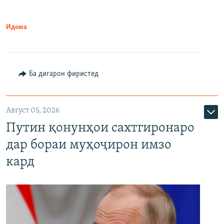
Идома
Ба дигарон фиристед
Август 05, 2026
Путин қонунҳои сахтгиронаро
дар бораи муҳоҷирон имзо
кард