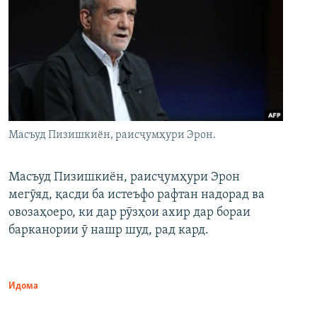
Масъуд Пизишкиён, раисҷумҳури Эрон.
Масъуд Пизишкиён, раисҷумҳури Эрон
мегӯяд, қасди ба истеъфо рафтан надорад ва
овозаҳоеро, ки дар рӯзҳои ахир дар бораи
барканории ӯ нашр шуд, рад кард.
Идома