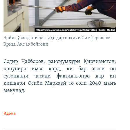
Ҷойи сӯзондани ҷасадҳо дар ноҳияи Симферополи
Қрим. Акс аз бойгонӣ
Содир Ҷабборов, раисҷумҳури Қирғизистон,
қонунеро имзо кард, ки бар асоси он
сӯзондани ҷасади фавтидагонро дар ин
кишвари Осиёи Марказӣ то соли 2040 манъ
мекунад.
Идома