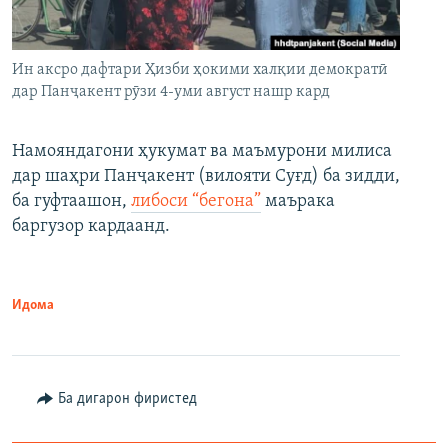
Ин аксро дафтари Ҳизби ҳокими халқии демократӣ
дар Панҷакент рӯзи 4-уми август нашр кард
Намояндагони ҳукумат ва маъмурони милиса
дар шаҳри Панҷакент (вилояти Суғд) ба зидди,
ба гуфтаашон,
либоси “бегона”
маърака
баргузор кардаанд.
Идома
Ба дигарон фиристед