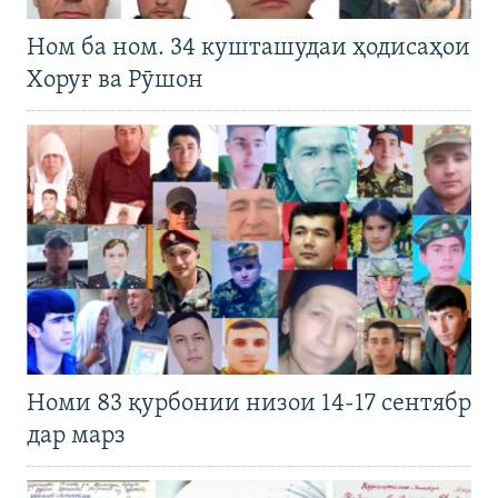
Ном ба ном. 34 кушташудаи ҳодисаҳои
Хоруғ ва Рӯшон
Номи 83 қурбонии низои 14-17 сентябр
дар марз