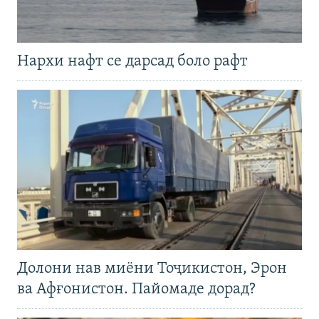
Нархи нафт се дарсад боло рафт
Долони нав миёни Тоҷикистон, Эрон
ва Афғонистон. Пайомаде дорад?