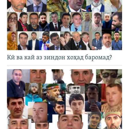
Кӣ ва кай аз зиндон хоҳад баромад?