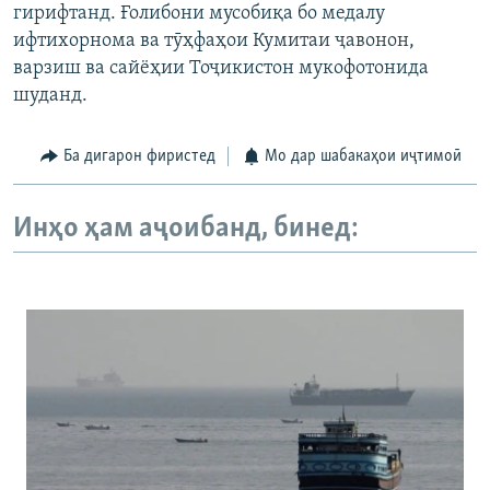
гирифтанд. Ғолибони мусобиқа бо медалу
ифтихорнома ва тӯҳфаҳои Кумитаи ҷавонон,
варзиш ва сайёҳии Тоҷикистон мукофотонида
шуданд.
Ба дигарон фиристед
Мо дар шабакаҳои иҷтимоӣ
Инҳо ҳам аҷоибанд, бинед: