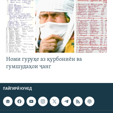
Номи гуруҳе аз қурбониён ва
гумшудаҳои ҷанг
ПАЙГИРӢ КУНЕД