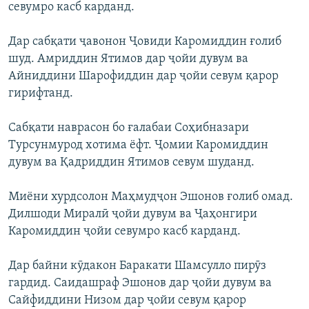
севумро касб карданд.
Дар сабқати ҷавонон Ҷовиди Каромиддин ғолиб
шуд. Амриддин Ятимов дар ҷойи дувум ва
Айниддини Шарофиддин дар ҷойи севум қарор
гирифтанд.
Сабқати наврасон бо ғалабаи Соҳибназари
Турсунмурод хотима ёфт. Ҷомии Каромиддин
дувум ва Қадриддин Ятимов севум шуданд.
Миёни хурдсолон Маҳмудҷон Эшонов ғолиб омад.
Дилшоди Миралӣ ҷойи дувум ва Ҷаҳонгири
Каромиддин ҷойи севумро касб карданд.
Дар байни кӯдакон Баракати Шамсулло пирӯз
гардид. Саидашраф Эшонов дар ҷойи дувум ва
Сайфиддини Низом дар ҷойи севум қарор