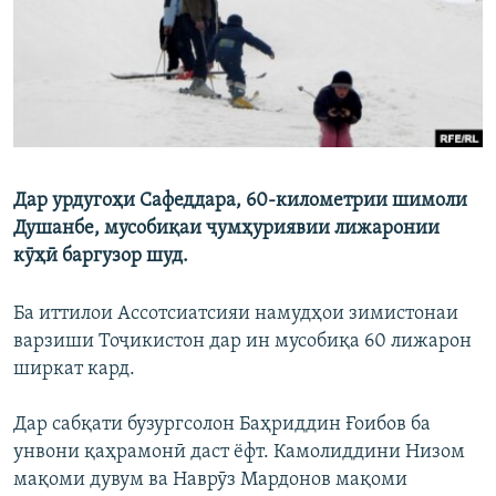
ГУЗОРИШҲОИ РАДИОӢ
Русский
ПАЙГИРӢ КУНЕД
Дар урдугоҳи Сафеддара, 60-километрии шимоли
Душанбе, мусобиқаи ҷумҳуриявии лижаронии
Ҳамаи сомонаҳои RFE/RL
кӯҳӣ баргузор шуд.
Ба иттилои Ассотсиатсияи намудҳои зимистонаи
варзиши Тоҷикистон дар ин мусобиқа 60 лижарон
ширкат кард.
Дар сабқати бузургсолон Баҳриддин Ғоибов ба
унвони қаҳрамонӣ даст ёфт. Камолиддини Низом
мақоми дувум ва Наврӯз Мардонов мақоми