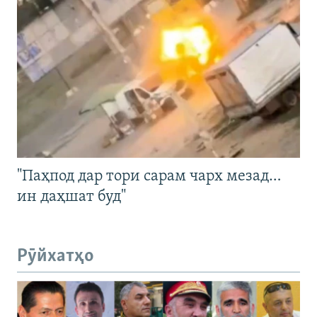
"Паҳпод дар тори сарам чарх мезад…
ин даҳшат буд"
Рӯйхатҳо