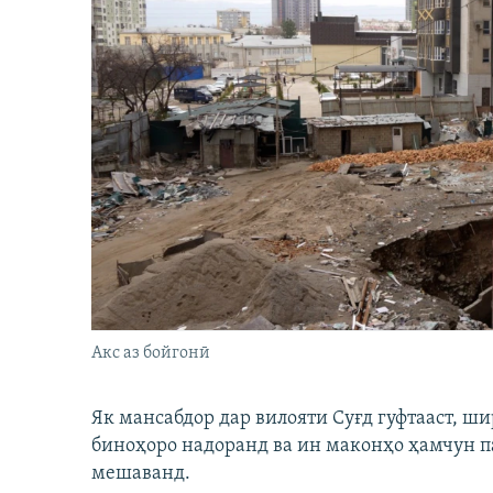
Акс аз бойгонӣ
Як мансабдор дар вилояти Суғд гуфтааст, 
биноҳоро надоранд ва ин маконҳо ҳамчун п
мешаванд.