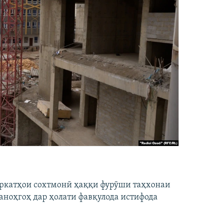
ширкатҳои сохтмонӣ ҳаққи фурӯши таҳхонаи
аноҳгоҳ дар ҳолати фавқулода истифода