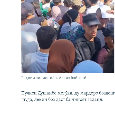
Раҳоии зиндониён. Акс аз бойгонӣ
Пулиси Душанбе мегӯяд, ду мардеро боздошт 
шуда, лекин боз даст ба ҷиноят заданд.