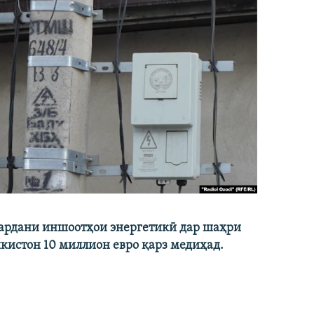
кардани иншоотҳои энергетикӣ дар шаҳри
икистон 10 миллион евро қарз медиҳад.