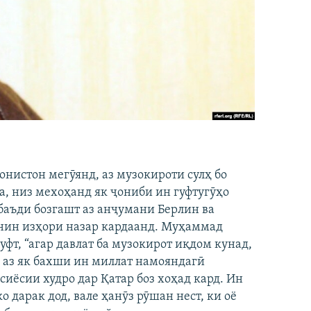
нистон мегӯянд, аз музокироти сулҳ бо
, низ мехоҳанд як ҷониби ин гуфтугӯҳо
баъди бозгашт аз анҷумани Берлин ва
унин изҳори назар кардаанд. Муҳаммад
фт, “агар давлат ба музокирот иқдом кунад,
о аз як бахши ин миллат намояндагӣ
сиёсии худро дар Қатар боз хоҳад кард. Ин
 дарак дод, вале ҳанӯз рӯшан нест, ки оё