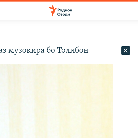
аз музокира бо Толибон