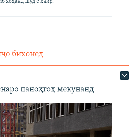
лб хоҳанд шуд ё хайр.
нҷо бихонед
наро паноҳгоҳ мекунанд