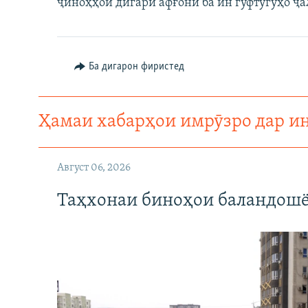
ҷиноҳҳои дигари афғонӣ ба ин гуфтугӯҳо ҷа
Ба дигарон фиристед
Ҳамаи хабарҳои имрӯзро дар и
Август 06, 2026
Таҳхонаи биноҳои баландошё