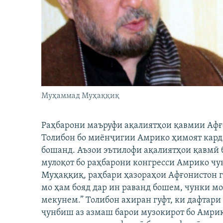
ГУЗОРИШҲОИ РАДИОӢ
Муҳаммад Муҳаққиқ
Раҳбарони маъруфи ақалиятҳои қавмии Афғо
Толибон бо миёнҷигии Амрико ҳимоят карда
бошанд. Аъзои эътилофи ақалиятҳои қавмӣ 
мулоқот бо раҳбарони конгресси Амрико ч
Муҳаққиқ, раҳбари ҳазораҳои Афғонистон гу
мо ҳам бояд дар ин раванд бошем, чунки м
мекунем.” Толибон ахиран гуфт, ки дафтари 
ҷунбиш аз азмаш барои музокирот бо Амрико