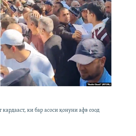
кардааст, ки бар асоси қонуни афв озод