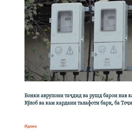
Бонки аврупоии таҷдид ва рушд барои нав 
Кӯлоб ва кам кардани талафоти барқ, ба Тоҷ
Идома