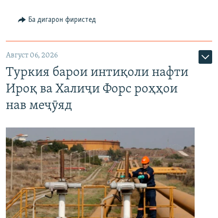
Ба дигарон фиристед
Август 06, 2026
Туркия барои интиқоли нафти
Ироқ ва Халиҷи Форс роҳҳои
нав меҷӯяд