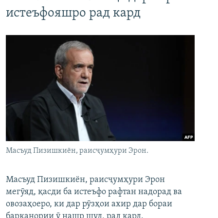
истеъфояшро рад кард
Масъуд Пизишкиён, раисҷумҳури Эрон.
Масъуд Пизишкиён, раисҷумҳури Эрон
мегӯяд, қасди ба истеъфо рафтан надорад ва
овозаҳоеро, ки дар рӯзҳои ахир дар бораи
барканории ӯ нашр шуд, рад кард.