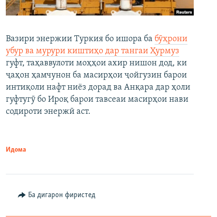
Вазири энержии Туркия бо ишора ба
бӯҳрони
убур ва мурури киштиҳо дар тангаи Ҳурмуз
гуфт, таҳаввулоти моҳҳои ахир нишон дод, ки
ҷаҳон ҳамчунон ба масирҳои ҷойгузин барои
интиқоли нафт ниёз дорад ва Анқара дар ҳоли
гуфтугӯ бо Ироқ барои тавсеаи масирҳои нави
содироти энержӣ аст.
Идома
Ба дигарон фиристед