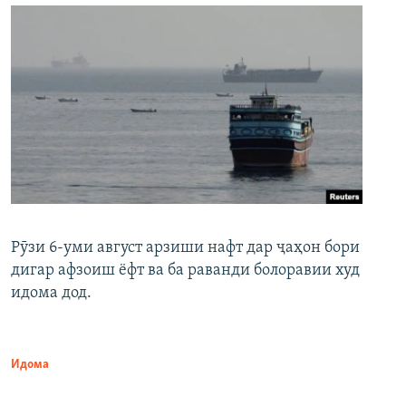
Рӯзи 6-уми август арзиши нафт дар ҷаҳон бори
дигар афзоиш ёфт ва ба раванди болоравии худ
идома дод.
Идома