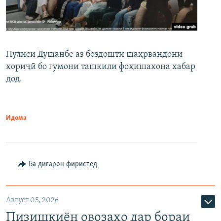
Пулиси Душанбе аз боздошти шаҳрвандони
хориҷӣ бо гумони ташкили фоҳишахона хабар
дод.
Идома
Ба дигарон фиристед
Август 05, 2026
Пизишкиён овозаҳо дар бораи