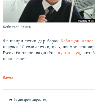
Қобилҷон Алиев
Як шоири тоҷик дар бораи
Қобилҷон Алиев
,
навраси 10-солаи тоҷик, ки ҳашт моҳ пеш дар
Русия ба таври ваҳшиёна
кушта шуд
, китоб
навиштааст.
Идома
Ба дигарон фиристед