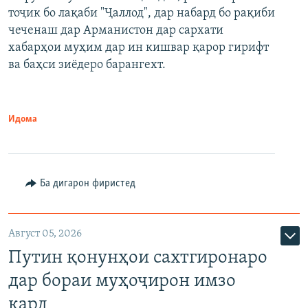
тоҷик бо лақаби "Ҷаллод", дар набард бо рақиби
480p
Auto
240p
360p
480p
чеченаш дар Арманистон дар сархати
720p
хабарҳои муҳим дар ин кишвар қарор гирифт
720p
1080p
ва баҳси зиёдеро барангехт.
1080p
Идома
Ба дигарон фиристед
Август 05, 2026
Путин қонунҳои сахтгиронаро
дар бораи муҳоҷирон имзо
кард