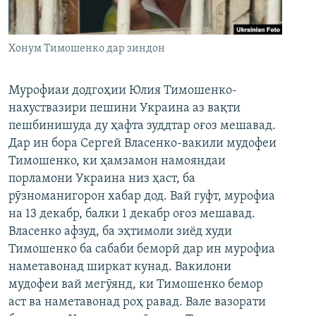
ГУЗОРИШҲОИ РАДИОӢ
Русский
Хонум Тимошенко дар зиндон
ПАЙГИРӢ КУНЕД
Мурофиаи додгоҳии Юлия Тимошенко-
нахуствазири пешини Украина аз вақти
пешбинишуда ду ҳафта зуддтар оғоз мешавад.
Дар ин бора Сергей Власенко-вакили мудофеи
Ҳамаи сомонаҳои RFE/RL
Тимошенко, ки ҳамзамон намояндаи
порламони Украина низ ҳаст, ба
рӯзноманигорон хабар дод. Вай гуфт, мурофиа
на 13 декабр, балки 1 декабр оғоз мешавад.
Власенко афзуд, ба эҳтимоли зиёд худи
Тимошенко ба сабаби беморӣ дар ин мурофиа
наметавонад ширкат кунад. Вакилони
мудофеи вай мегӯянд, ки Тимошенко бемор
аст ва наметавонад роҳ равад. Вале вазорати