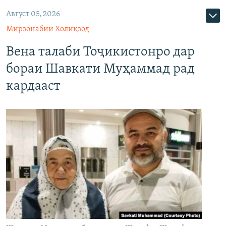
Август 05, 2026
Мирзонабии Холиқзод
Вена талаби Тоҷикистонро дар
бораи Шавкати Муҳаммад рад
кардааст