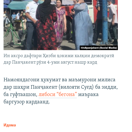
Ин аксро дафтари Ҳизби ҳокими халқии демократӣ
дар Панҷакент рӯзи 4-уми август нашр кард
Намояндагони ҳукумат ва маъмурони милиса
дар шаҳри Панҷакент (вилояти Суғд) ба зидди,
ба гуфтаашон,
либоси “бегона”
маърака
баргузор кардаанд.
Идома