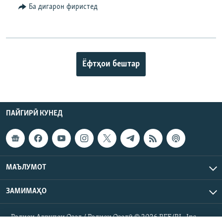
Ба дигарон фиристед
Ёфтҳои бештар
ПАЙГИРӢ КУНЕД
МАЪЛУМОТ
ЗАМИМАҲО
Радиои Аврупои Озод / Радиои Озодӣ © 2026 RFE/RL. Inc.