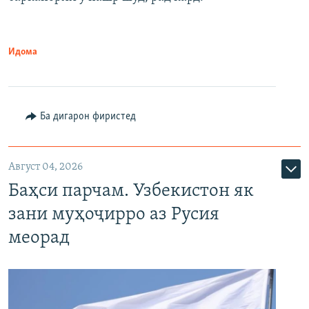
Идома
Ба дигарон фиристед
Август 04, 2026
Баҳси парчам. Узбекистон як
зани муҳоҷирро аз Русия
меорад