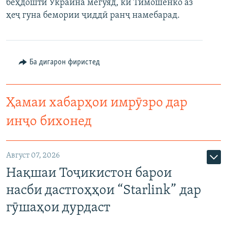
беҳдошти Украина мегӯяд, ки Тимошенко аз
ҳеҷ гуна бемории ҷиддӣ ранҷ намебарад.
Ба дигарон фиристед
Ҳамаи хабарҳои имрӯзро дар
инҷо бихонед
Август 07, 2026
Нақшаи Тоҷикистон барои
насби дастгоҳҳои “Starlink” дар
гӯшаҳои дурдаст