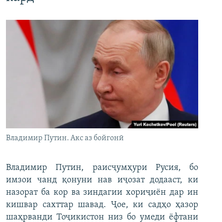
Владимир Путин. Акс аз бойгонӣ
Владимир Путин, раисҷумҳури Русия, бо
имзои чанд қонуни нав иҷозат додааст, ки
назорат ба кор ва зиндагии хориҷиён дар ин
кишвар сахттар шавад. Ҷое, ки садҳо ҳазор
шаҳрванди Тоҷикистон низ бо умеди ёфтани