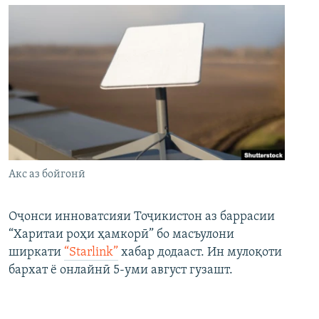
Акс аз бойгонӣ
Оҷонси инноватсияи Тоҷикистон аз баррасии
“Харитаи роҳи ҳамкорӣ” бо масъулони
ширкати
“Starlink”
хабар додааст. Ин мулоқоти
бархат ё онлайнӣ 5-уми август гузашт.