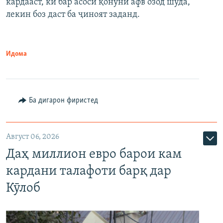
кардааст, ки бар асоси қонуни афв озод шуда,
лекин боз даст ба ҷиноят заданд.
Идома
Ба дигарон фиристед
Август 06, 2026
Даҳ миллион евро барои кам
кардани талафоти барқ дар
Кӯлоб