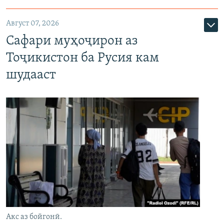
Август 07, 2026
Сафари муҳоҷирон аз
Тоҷикистон ба Русия кам
шудааст
Акс аз бойгонӣ.