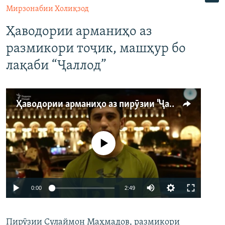
Мирзонабии Холиқзод
Ҳаводории арманиҳо аз
размикори тоҷик, машҳур бо
лақаби “Ҷаллод”
Ҳаводории арманиҳо аз пирӯзии "Ҷаллод"-и тоҷик
Феълан кор намекунад
Auto
0:00
2:49
240p
Пирӯзии Сулаймон Маҳмадов, размикори
360p