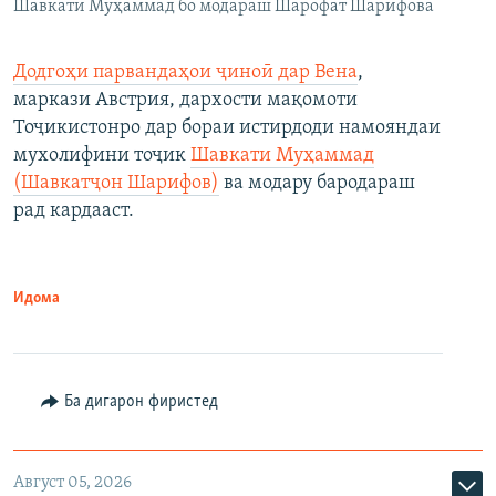
Шавкати Муҳаммад бо модараш Шарофат Шарифова
Додгоҳи парвандаҳои ҷиноӣ дар Вена
,
маркази Австрия, дархости мақомоти
Тоҷикистонро дар бораи истирдоди намояндаи
мухолифини тоҷик
Шавкати Муҳаммад
(Шавкатҷон Шарифов)
ва модару бародараш
рад кардааст.
Идома
Ба дигарон фиристед
Август 05, 2026