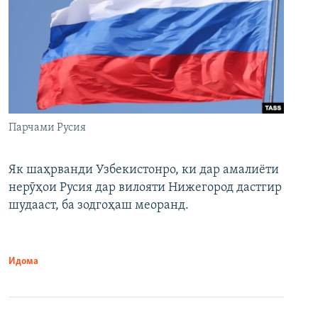
Парчами Русия
Як шаҳрванди Узбекистонро, ки дар амалиёти
нерӯҳои Русия дар вилояти Нижегород дастгир
шудааст, ба зодгоҳаш меоранд.
Идома