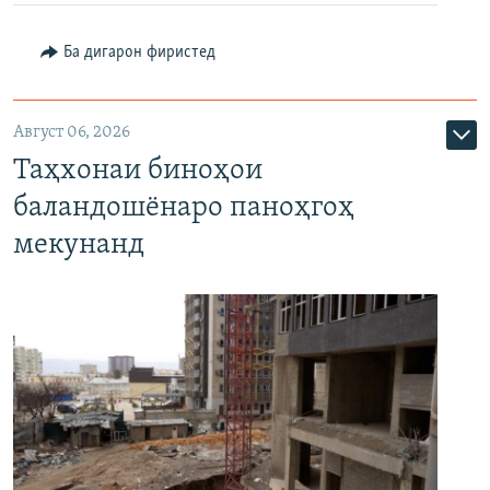
Ба дигарон фиристед
Август 06, 2026
Таҳхонаи биноҳои
баландошёнаро паноҳгоҳ
мекунанд