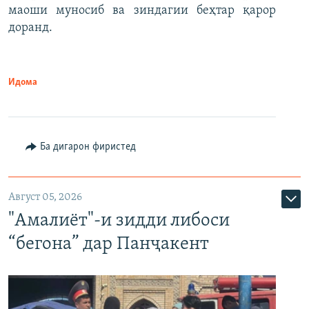
маоши муносиб ва зиндагии беҳтар қарор
доранд.
Идома
Ба дигарон фиристед
Август 05, 2026
"Амалиёт"-и зидди либоси
“бегона” дар Панҷакент