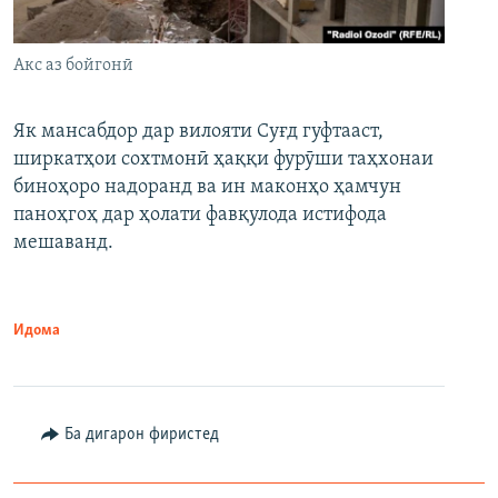
Акс аз бойгонӣ
Як мансабдор дар вилояти Суғд гуфтааст,
ширкатҳои сохтмонӣ ҳаққи фурӯши таҳхонаи
биноҳоро надоранд ва ин маконҳо ҳамчун
паноҳгоҳ дар ҳолати фавқулода истифода
мешаванд.
Идома
Ба дигарон фиристед