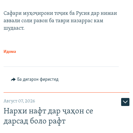
Сафари муҳоҷирони тоҷик ба Русия дар нимаи
аввали соли равон ба таври назаррас кам
шудааст.
Идома
Ба дигарон фиристед
Август 07, 2026
Нархи нафт дар ҷаҳон се
дарсад боло рафт