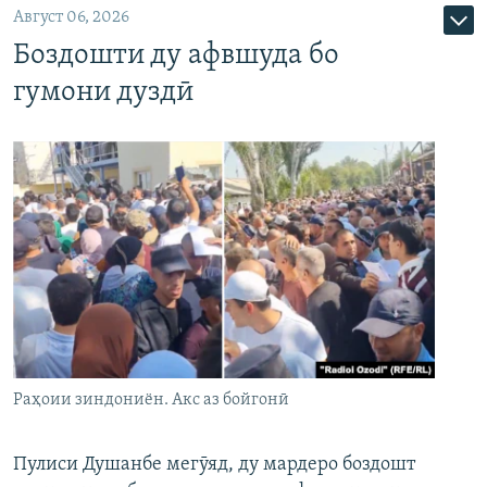
Август 06, 2026
Боздошти ду афвшуда бо
гумони дуздӣ
Раҳоии зиндониён. Акс аз бойгонӣ
Пулиси Душанбе мегӯяд, ду мардеро боздошт