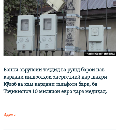
Бонки аврупоии таҷдид ва рушд барои нав
кардани иншоотҳои энергетикӣ дар шаҳри
Кӯлоб ва кам кардани талафоти барқ, ба
Тоҷикистон 10 миллион евро қарз медиҳад.
Идома