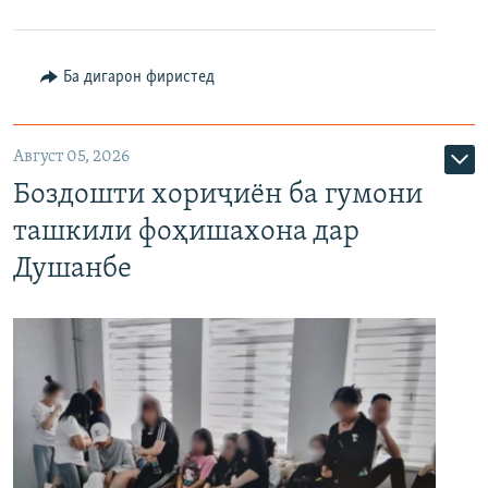
Ба дигарон фиристед
Август 05, 2026
Боздошти хориҷиён ба гумони
ташкили фоҳишахона дар
Душанбе