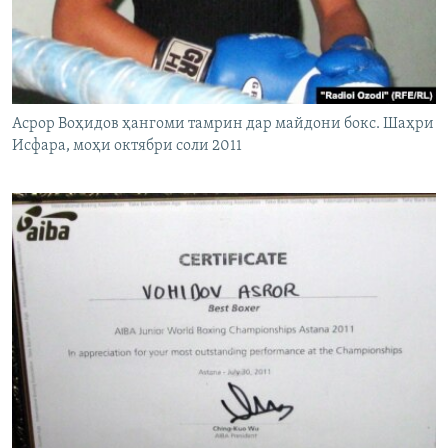
Асрор Воҳидов ҳангоми тамрин дар майдони бокс. Шаҳри
Исфара, моҳи октябри соли 2011