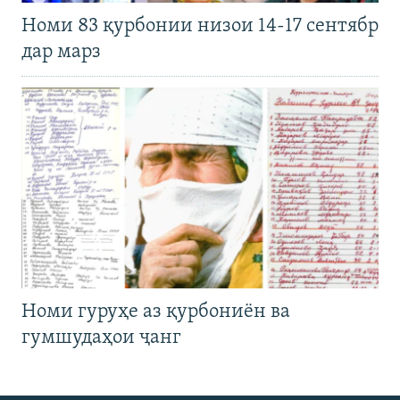
Номи 83 қурбонии низои 14-17 сентябр
дар марз
Номи гуруҳе аз қурбониён ва
гумшудаҳои ҷанг