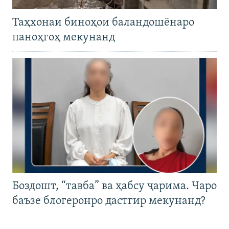
Таҳхонаи биноҳои баландошёнаро
паноҳгоҳ мекунанд
Боздошт, “тавба” ва ҳабсу ҷарима. Чаро
баъзе блогеронро дастгир мекунанд?