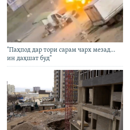
"Паҳпод дар тори сарам чарх мезад…
ин даҳшат буд"