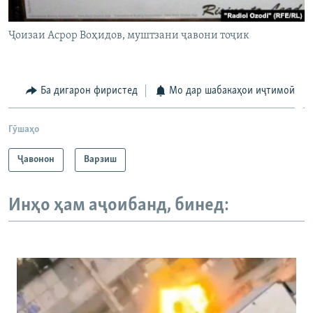
Ҷоизаи Асрор Воҳидов, муштзани ҷавони тоҷик
Ба дигарон фиристед
Мо дар шабакаҳои иҷтимоӣ
Гӯшаҳо
Ҷавонон
Варзиш
Инҳо ҳам аҷоибанд, бинед: