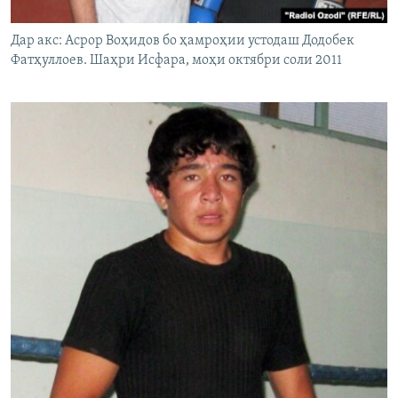
Дар акс: Асрор Воҳидов бо ҳамроҳии устодаш Додобек
Фатҳуллоев. Шаҳри Исфара, моҳи октябри соли 2011