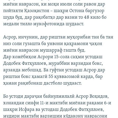
миёни наврасон, ки моҳи июли соли равон дар
пойтахти Қазоқистон – шаҳри Остона баргузор
шуда буд, дар рақобатҳо дар вазни то 48 кило бо
медали тилло мукофотонида шудааст.
Асрор, инчунин, дар риштаи муҳорибаи тан ба тан
низ соли гузашта ба унвони қаҳрамони ҷаҳон
миёни наврасон мушарраф гашта буд.
Дар комёбиҳои Асрори 15-сола саҳми устодаш
Додобек Фатҳуллоев, мураббии варзидаи бокс,
арзанда мебошад. Ба гуфтаи устодаш Асрор дар
риштаи бокс ҳамагӣ 55 қувваозмоӣ карда, бар
ҳамаи рақибонаш дастболо шудааст.
Бо устоди дараҷаи байнулмилалӣ Асрор Воҳидов,
хонандаи синфи 11-и мактаби миёнаи рақами 6-и
шаҳри Исфара ва устодаш Додобек Фатҳуллоев,
мудири мактаби варзишии кӯдакону наврасони