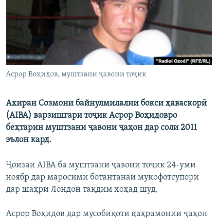
ГУЗОРИШҲОИ РАДИОӢ
Русский
ПАЙГИРӢ КУНЕД
Асрор Воҳидов, муштзани ҷавони тоҷик
Ахиран Созмони байнулмилалии бокси ҳаваскорӣ
Ҳамаи сомонаҳои RFE/RL
(AIBA) варзишгари тоҷик Асрор Воҳидовро
беҳтарин муштзани ҷавони ҷаҳон дар соли 2011
эълон кард.
Ҷоизаи AIBA ба муштзани ҷавони тоҷик 24-уми
ноябр дар маросими ботантанаи мукофотсупорӣ
дар шаҳри Лондон тақдим хоҳад шуд.
Асрор Воҳидов дар мусобиқоти қаҳрамонии ҷаҳон