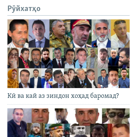
Рӯйхатҳо
Кӣ ва кай аз зиндон хоҳад баромад?