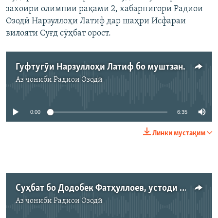
захоири олимпии рақами 2, хабарнигори Радиои
Озодӣ Нарзуллоҳи Латиф дар шаҳри Исфараи
вилояти Суғд сӯҳбат орост.
Гуфтугӯи Нарзуллоҳи Латиф бо муштзани ҷавони тоҷик Асрор Воҳидов
Аз ҷониби
Радиои Озодӣ
Феълан кор намекунад
0:00
6:35
Линки мустақим
Суҳбат бо Додобек Фатҳуллоев, устоди Асрор Воҳидов
Аз ҷониби
Радиои Озодӣ
Феълан кор намекунад