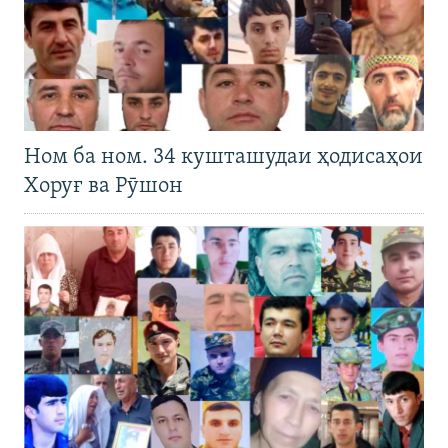
Ном ба ном. 34 кушташудаи ҳодисаҳои
Хоруғ ва Рӯшон