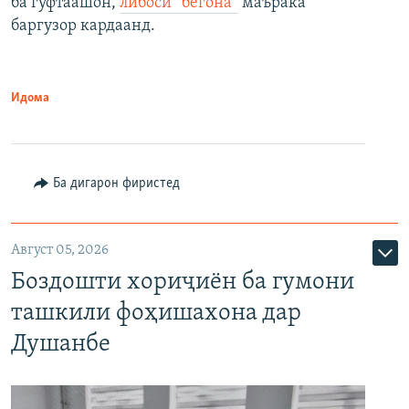
ба гуфтаашон,
либоси “бегона”
маърака
баргузор кардаанд.
Идома
Ба дигарон фиристед
Август 05, 2026
Боздошти хориҷиён ба гумони
ташкили фоҳишахона дар
Душанбе