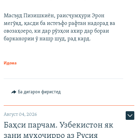
Масъуд Пизишкиён, раисҷумҳури Эрон
мегӯяд, қасди ба истеъфо рафтан надорад ва
овозаҳоеро, ки дар рӯзҳои ахир дар бораи
барканории ӯ нашр шуд, рад кард.
Идома
Ба дигарон фиристед
Август 04, 2026
Баҳси парчам. Узбекистон як
зани муҳоҷирро аз Русия