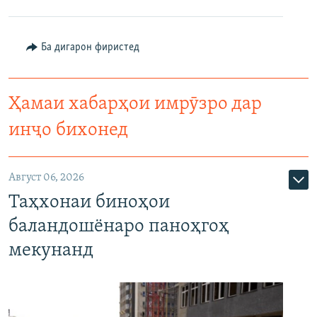
Ба дигарон фиристед
Ҳамаи хабарҳои имрӯзро дар
инҷо бихонед
Август 06, 2026
Таҳхонаи биноҳои
баландошёнаро паноҳгоҳ
мекунанд