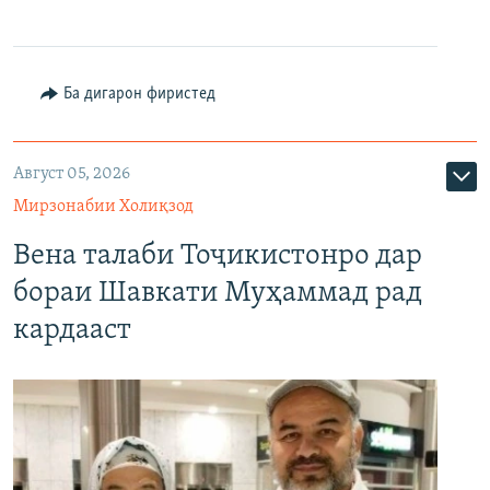
Ба дигарон фиристед
Август 05, 2026
Мирзонабии Холиқзод
Вена талаби Тоҷикистонро дар
бораи Шавкати Муҳаммад рад
кардааст