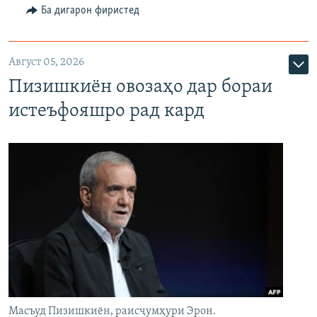
Ба дигарон фиристед
Август 05, 2026
Пизишкиён овозаҳо дар бораи
истеъфояшро рад кард
Масъуд Пизишкиён, раисҷумҳури Эрон.