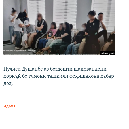
Пулиси Душанбе аз боздошти шаҳрвандони
хориҷӣ бо гумони ташкили фоҳишахона хабар
дод.
Идома