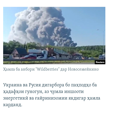
Ҳамла ба анбори "Wildberries" дар Новосемейкино
Украина ва Русия дигарбора бо паҳподҳо ба
ҳадафҳои гуногун, аз ҷумла иншооти
энергетикӣ ва ғайринизомии якдигар ҳамла
карданд.