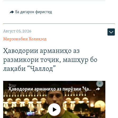
Ба дигарон фиристед
Август 05, 2026
Мирзонабии Холиқзод
Ҳаводории арманиҳо аз
размикори тоҷик, машҳур бо
лақаби “Ҷаллод”
Ҳаводории арманиҳо аз пирӯзии "Ҷаллод"-и тоҷик
Феълан кор намекунад