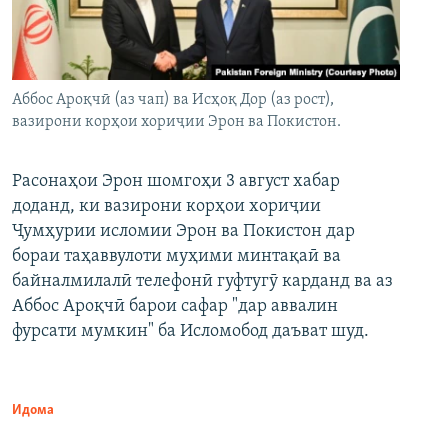
Аббос Ароқчӣ (аз чап) ва Исҳоқ Дор (аз рост),
вазирони корҳои хориҷии Эрон ва Покистон.
Расонаҳои Эрон шомгоҳи 3 август хабар
доданд, ки вазирони корҳои хориҷии
Ҷумҳурии исломии Эрон ва Покистон дар
бораи таҳаввулоти муҳими минтақаӣ ва
байналмилалӣ телефонӣ гуфтугӯ карданд ва аз
Аббос Ароқчӣ барои сафар "дар аввалин
фурсати мумкин" ба Исломобод даъват шуд.
Идома