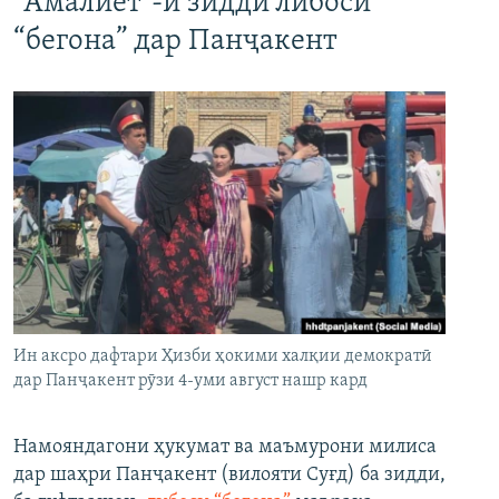
"Амалиёт"-и зидди либоси
“бегона” дар Панҷакент
Ин аксро дафтари Ҳизби ҳокими халқии демократӣ
дар Панҷакент рӯзи 4-уми август нашр кард
Намояндагони ҳукумат ва маъмурони милиса
дар шаҳри Панҷакент (вилояти Суғд) ба зидди,