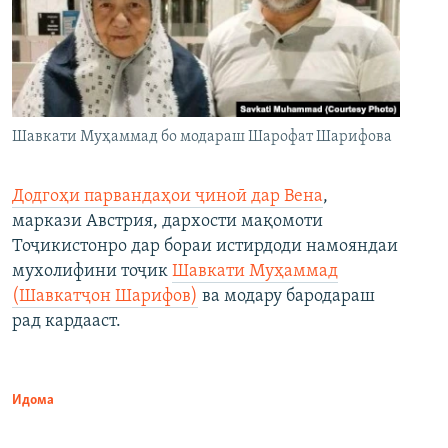
Шавкати Муҳаммад бо модараш Шарофат Шарифова
Додгоҳи парвандаҳои ҷиноӣ дар Вена
,
маркази Австрия, дархости мақомоти
Тоҷикистонро дар бораи истирдоди намояндаи
мухолифини тоҷик
Шавкати Муҳаммад
(Шавкатҷон Шарифов)
ва модару бародараш
рад кардааст.
Идома