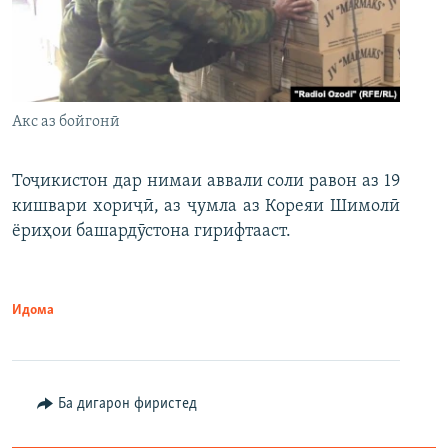
Акс аз бойгонӣ
Тоҷикистон дар нимаи аввали соли равон аз 19
кишвари хориҷӣ, аз ҷумла аз Кореяи Шимолӣ
ёриҳои башардӯстона гирифтааст.
Идома
Ба дигарон фиристед