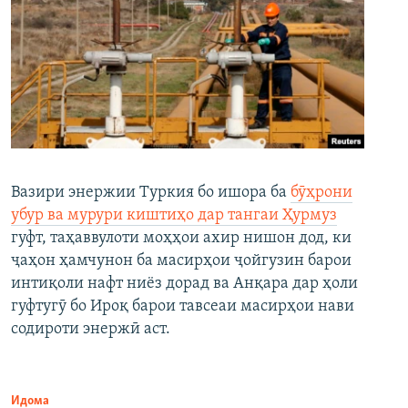
Вазири энержии Туркия бо ишора ба
бӯҳрони
убур ва мурури киштиҳо дар тангаи Ҳурмуз
гуфт, таҳаввулоти моҳҳои ахир нишон дод, ки
ҷаҳон ҳамчунон ба масирҳои ҷойгузин барои
интиқоли нафт ниёз дорад ва Анқара дар ҳоли
гуфтугӯ бо Ироқ барои тавсеаи масирҳои нави
содироти энержӣ аст.
Идома