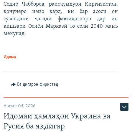
Содир Ҷабборов, раисҷумҳури Қирғизистон,
қонунеро имзо кард, ки бар асоси он
сӯзондани ҷасади фавтидагонро дар ин
кишвари Осиёи Марказӣ то соли 2040 манъ
мекунад.
Идома
Ба дигарон фиристед
Август 04, 2026
Идомаи ҳамлаҳои Украина ва
Русия ба якдигар