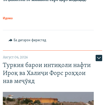
Идома
Ба дигарон фиристед
Август 06, 2026
Туркия барои интиқоли нафти
Ироқ ва Халиҷи Форс роҳҳои
нав меҷӯяд