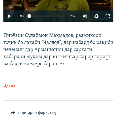
Auto
0:00
2:49
240p
Пирӯзии Сулаймон Маҳмадов, размикори
360p
тоҷик бо лақаби "Ҷаллод", дар набард бо рақиби
480p
Auto
240p
360p
480p
чеченаш дар Арманистон дар сархати
720p
хабарҳои муҳим дар ин кишвар қарор гирифт
720p
1080p
ва баҳси зиёдеро барангехт.
1080p
Идома
Ба дигарон фиристед