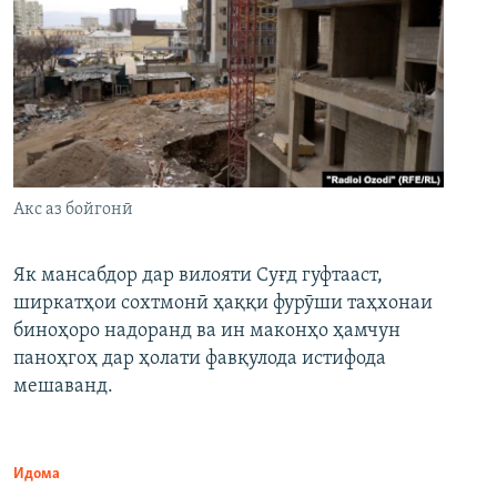
Акс аз бойгонӣ
Як мансабдор дар вилояти Суғд гуфтааст,
ширкатҳои сохтмонӣ ҳаққи фурӯши таҳхонаи
биноҳоро надоранд ва ин маконҳо ҳамчун
паноҳгоҳ дар ҳолати фавқулода истифода
мешаванд.
Идома