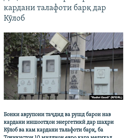
кардани талафоти барқ дар
Кӯлоб
Бонки аврупоии таҷдид ва рушд барои нав
кардани иншоотҳои энергетикӣ дар шаҳри
Кӯлоб ва кам кардани талафоти барқ, ба
Тоҷикистон 10 миллион евро қарз медиҳад.