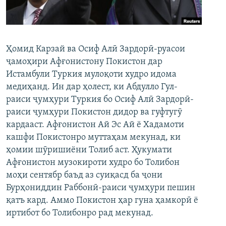
ГУЗОРИШҲОИ РАДИОӢ
Русский
ПАЙГИРӢ КУНЕД
Ҳомид Карзай ва Осиф Алӣ Зардорӣ-руасои
ҷамоҳири Афғонистону Покистон дар
Истамбули Туркия мулоқоти худро идома
медиҳанд. Ин дар ҳолест, ки Абдулло Гул-
раиси ҷумҳури Туркия бо Осиф Алӣ Зардорӣ-
раиси ҷумҳури Покистон дидор ва гуфтугӯ
Ҳамаи сомонаҳои RFE/RL
кардааст. Афғонистон Ай Эс Ай ё Хадамоти
кашфи Покистонро муттаҳам мекунад, ки
ҳомии шӯришиёни Толиб аст. Ҳукумати
Афғонистон музокироти худро бо Толибон
моҳи сентябр баъд аз суиқасд ба ҷони
Бурҳониддин Раббонӣ-раиси ҷумҳури пешин
қатъ кард. Аммо Покистон ҳар гуна ҳамкорӣ ё
иртибот бо Толибонро рад мекунад.