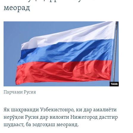
меорад
Парчами Русия
Як шаҳрванди Узбекистонро, ки дар амалиёти
нерӯҳои Русия дар вилояти Нижегород дастгир
шудааст, ба зодгоҳаш меоранд.