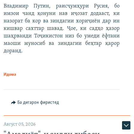
Владимир Путин, раисҷумҳури Русия, бо
имзои чанд қонуни нав иҷозат додааст, ки
назорат ба кор ва зиндагии хориҷиён дар ин
кишвар сахттар шавад. Ҷое, ки садҳо ҳазор
шаҳрванди Тоҷикистон низ бо умеди ёфтани
маоши муносиб ва зиндагии беҳтар қарор
доранд.
Идома
Ба дигарон фиристед
Август 05, 2026