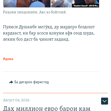
Раҳоии зиндониён. Акс аз бойгонӣ
Пулиси Душанбе мегӯяд, ду мардеро боздошт
кардааст, ки бар асоси қонуни афв озод шуда,
лекин боз даст ба ҷиноят заданд.
Идома
Ба дигарон фиристед
Август 06, 2026
Даҳ миллион евро барои кам