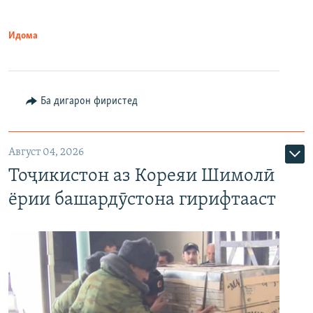
Идома
Ба дигарон фиристед
Август 04, 2026
Тоҷикистон аз Кореяи Шимолӣ
ёрии башардӯстона гирифтааст