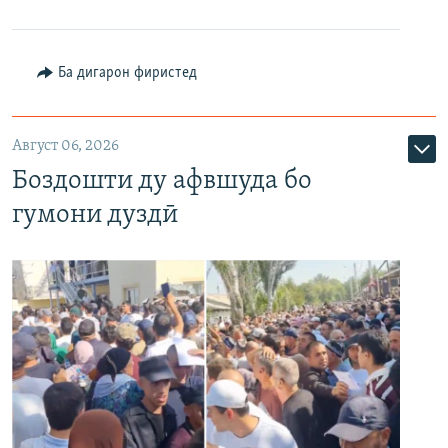
Ба дигарон фиристед
Август 06, 2026
Боздошти ду афвшуда бо
гумони дуздӣ