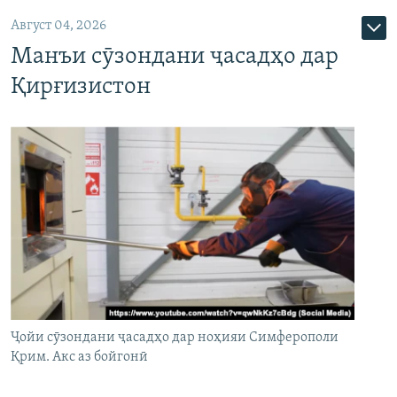
Август 04, 2026
Манъи сӯзондани ҷасадҳо дар
Қирғизистон
Ҷойи сӯзондани ҷасадҳо дар ноҳияи Симферополи
Қрим. Акс аз бойгонӣ