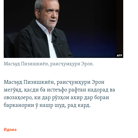
Масъуд Пизишкиён, раисҷумҳури Эрон.
Масъуд Пизишкиён, раисҷумҳури Эрон
мегӯяд, қасди ба истеъфо рафтан надорад ва
овозаҳоеро, ки дар рӯзҳои ахир дар бораи
барканории ӯ нашр шуд, рад кард.
Идома