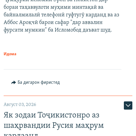
бораи таҳаввулоти муҳими минтақаӣ ва
байналмилалӣ телефонӣ гуфтугӯ карданд ва аз
Аббос Ароқчӣ барои сафар "дар аввалин
фурсати мумкин" ба Исломобод даъват шуд.
Идома
Ба дигарон фиристед
Август 03, 2026
Як зодаи Тоҷикистонро аз
шаҳрвандии Русия маҳрум