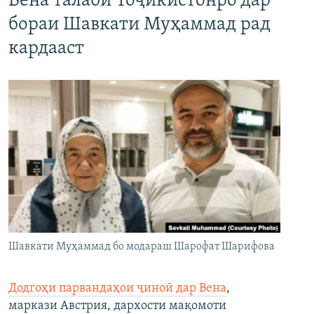
Вена талаби Тоҷикистонро дар
бораи Шавкати Муҳаммад рад
кардааст
Шавкати Муҳаммад бо модараш Шарофат Шарифова
Додгоҳи парвандаҳои ҷиноӣ дар Вена
,
маркази Австрия, дархости мақомоти