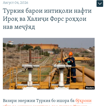
Август 06, 2026
Туркия барои интиқоли нафти
Ироқ ва Халиҷи Форс роҳҳои
нав меҷӯяд
Вазири энержии Туркия бо ишора ба
бӯҳрони