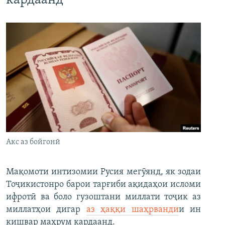
кардаанд
Акс аз бойгонӣ
Мақомоти интизомии Русия мегӯянд, як зодаи
Тоҷикистонро барои тарғиби ақидаҳои исломи
ифротӣ ва боло гузоштани миллати тоҷик аз
миллатҳои дигар
аз ҳаққи шаҳрванди
и ин
кишвар маҳрум кардаанд.