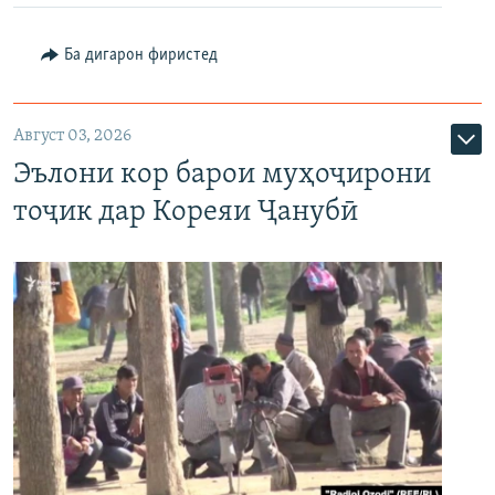
Ба дигарон фиристед
Август 03, 2026
Эълони кор барои муҳоҷирони
тоҷик дар Кореяи Ҷанубӣ