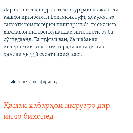
Дар остонаи конфронси мазкур раиси ожонсии
кашфи иртибототи Британия гуфт, ҳукумат ва
саноати компютерии кишвараш ба як силсила
ҳамлаҳои нигаронкунандаи интернетӣ рӯ ба
рӯ шудаанд. Ба гуфтаи вай, ба шабакаи
интернетии вазорати корҳои хориҷӣ низ
ҳамлаи ҷиддӣ сурат гирифтааст.
Ба дигарон фиристед
Ҳамаи хабарҳои имрӯзро дар
инҷо бихонед