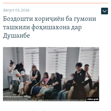
Август 05, 2026
Боздошти хориҷиён ба гумони
ташкили фоҳишахона дар
Душанбе