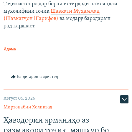
Тоҷикистонро дар бораи истирдоди намояндаи
мухолифини тоҷик
Шавкати Муҳаммад
(Шавкатҷон Шарифов)
ва модару бародараш
рад кардааст.
Идома
Ба дигарон фиристед
Август 05, 2026
Мирзонабии Холиқзод
Ҳаводории арманиҳо аз
размикори тоҷик, машҳур бо