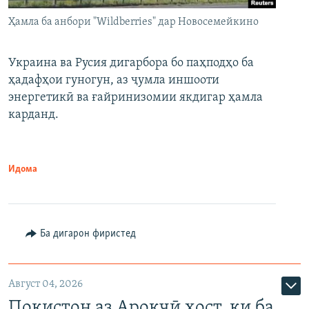
Ҳамла ба анбори "Wildberries" дар Новосемейкино
Украина ва Русия дигарбора бо паҳподҳо ба
ҳадафҳои гуногун, аз ҷумла иншооти
энергетикӣ ва ғайринизомии якдигар ҳамла
карданд.
Идома
Ба дигарон фиристед
Август 04, 2026
Покистон аз Ароқчӣ хост, ки ба