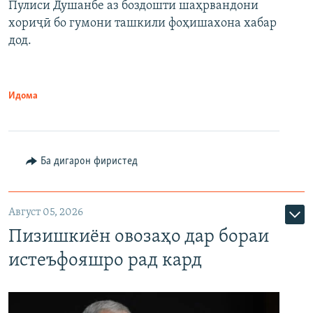
Пулиси Душанбе аз боздошти шаҳрвандони
хориҷӣ бо гумони ташкили фоҳишахона хабар
дод.
Идома
Ба дигарон фиристед
Август 05, 2026
Пизишкиён овозаҳо дар бораи
истеъфояшро рад кард