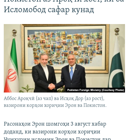
Исломобод сафар кунад
Аббос Ароқчӣ (аз чап) ва Исҳоқ Дор (аз рост),
вазирони корҳои хориҷии Эрон ва Покистон.
Расонаҳои Эрон шомгоҳи 3 август хабар
доданд, ки вазирони корҳои хориҷии
Ҷумҳурии исломии Эрон ва Покистон дар