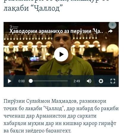
лақаби “Ҷаллод”
Ҳаводории арманиҳо аз пирӯзии "Ҷаллод"-и тоҷик
Феълан кор намекунад
Auto
0:00
2:49
240p
Пирӯзии Сулаймон Маҳмадов, размикори
360p
тоҷик бо лақаби "Ҷаллод", дар набард бо рақиби
480p
Auto
240p
360p
480p
чеченаш дар Арманистон дар сархати
720p
хабарҳои муҳим дар ин кишвар қарор гирифт
720p
1080p
ва баҳси зиёдеро барангехт.
1080p