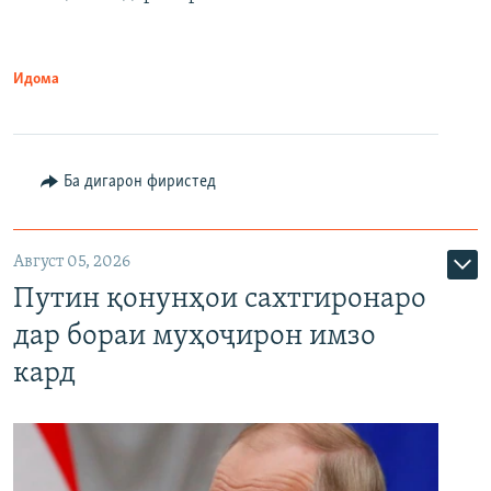
Идома
Ба дигарон фиристед
Август 05, 2026
Путин қонунҳои сахтгиронаро
дар бораи муҳоҷирон имзо
кард