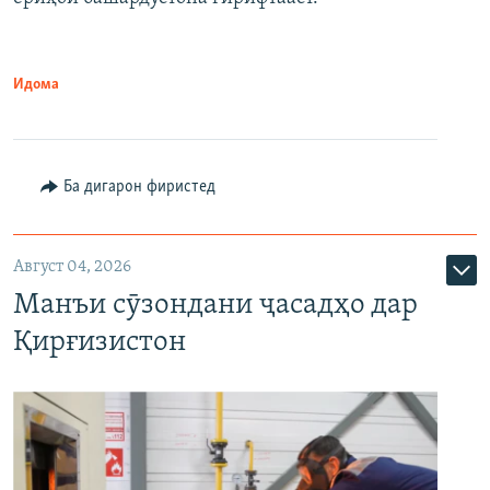
Идома
Ба дигарон фиристед
Август 04, 2026
Манъи сӯзондани ҷасадҳо дар
Қирғизистон