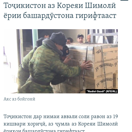
Тоҷикистон аз Кореяи Шимолӣ
ёрии башардӯстона гирифтааст
Акс аз бойгонӣ
Тоҷикистон дар нимаи аввали соли равон аз 19
кишвари хориҷӣ, аз ҷумла аз Кореяи Шимолӣ
ёриҳои башардӯстона гирифтааст.