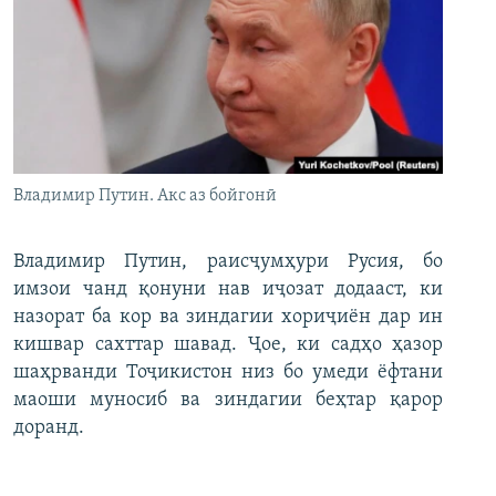
Владимир Путин. Акс аз бойгонӣ
Владимир Путин, раисҷумҳури Русия, бо
имзои чанд қонуни нав иҷозат додааст, ки
назорат ба кор ва зиндагии хориҷиён дар ин
кишвар сахттар шавад. Ҷое, ки садҳо ҳазор
шаҳрванди Тоҷикистон низ бо умеди ёфтани
маоши муносиб ва зиндагии беҳтар қарор
доранд.