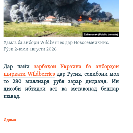
Ҳамла ба анбори Wildberries дар Новосемейкино.
Рӯзи 2-юми августи 2026
Дар пайи
зарбаҳои Украина ба анборҳои
ширкати Wildberries
дар Русия, соҳибони мол
то 280 миллиард рубл зарар дидаанд. Ин
ҳисоби ибтидоӣ аст ва метавонад бештар
шавад.
Идома