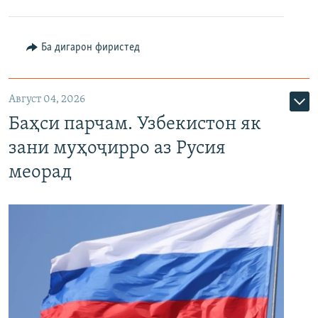
Ба дигарон фиристед
Август 04, 2026
Баҳси парчам. Узбекистон як
зани муҳоҷирро аз Русия
меорад