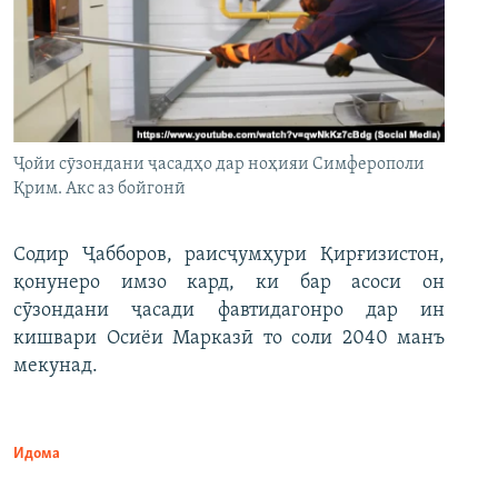
Ҷойи сӯзондани ҷасадҳо дар ноҳияи Симферополи
Қрим. Акс аз бойгонӣ
Содир Ҷабборов, раисҷумҳури Қирғизистон,
қонунеро имзо кард, ки бар асоси он
сӯзондани ҷасади фавтидагонро дар ин
кишвари Осиёи Марказӣ то соли 2040 манъ
мекунад.
Идома