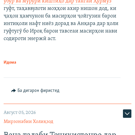
убур ва мурури киштиҳо дар тангаи Ҳурмуз
гуфт, таҳаввулоти моҳҳои ахир нишон дод, ки
ҷаҳон ҳамчунон ба масирҳои ҷойгузин барои
интиқоли нафт ниёз дорад ва Анқара дар ҳоли
гуфтугӯ бо Ироқ барои тавсеаи масирҳои нави
содироти энержӣ аст.
Идома
Ба дигарон фиристед
Август 05, 2026
Мирзонабии Холиқзод