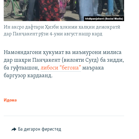
Ин аксро дафтари Ҳизби ҳокими халқии демократӣ
дар Панҷакент рӯзи 4-уми август нашр кард
Намояндагони ҳукумат ва маъмурони милиса
дар шаҳри Панҷакент (вилояти Суғд) ба зидди,
ба гуфтаашон,
либоси “бегона”
маърака
баргузор кардаанд.
Идома
Ба дигарон фиристед