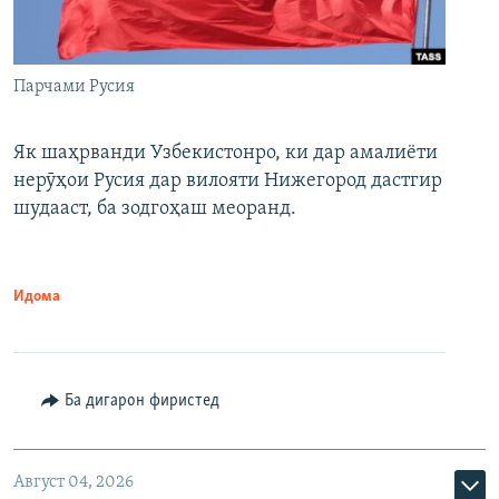
Парчами Русия
Як шаҳрванди Узбекистонро, ки дар амалиёти
нерӯҳои Русия дар вилояти Нижегород дастгир
шудааст, ба зодгоҳаш меоранд.
Идома
Ба дигарон фиристед
Август 04, 2026