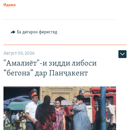
Идома
Ба дигарон фиристед
Август 05, 2026
"Амалиёт"-и зидди либоси
“бегона” дар Панҷакент