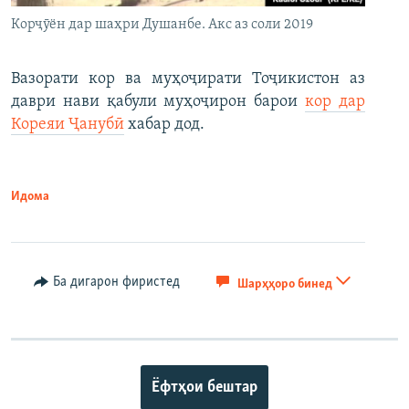
Корҷӯён дар шаҳри Душанбе. Акс аз соли 2019
Вазорати кор ва муҳоҷирати Тоҷикистон аз
даври нави қабули муҳоҷирон барои
кор дар
Кореяи Ҷанубӣ
хабар дод.
Идома
Ба дигарон фиристед
Шарҳҳоро бинед
Ёфтҳои бештар