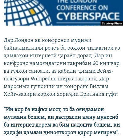
ГУЗОРИШҲОИ РАДИОӢ
Русский
ПАЙГИРӢ КУНЕД
Дар Лондон як конфронси муҳими
байналмиллалӣ роҷеъ ба роҳҳои ҷилавгирӣ аз
ҳамлаҳои интернетӣ ҷараён дорад. Дар ин
конфронс намояндагони тақрибан 60 кишвар
Ҳамаи сомонаҳои RFE/RL
ва ғулҳои саноатӣ, аз қабили Ҷиммӣ Вейлз-
поягузори Wikipedia, ширкат доранд. Дар
маросими гушоиши ин конфронс Виллям
Ҳейг-вазири корҳои хориҷии Бритнаия гуфт:
“Ин кор ба нафъи мост, то ба ояндаамон
мутмаин бошем, ки дастрасии амну муносиб
ба интернет дорем ва бим надошта бошем, ки
ҳадафи ҳамлаи ҷинояткорон қарор мегирем”.