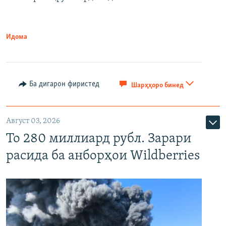
Идома
Ба дигарон фиристед
Шарҳҳоро бинед
Август 03, 2026
То 280 миллиард рубл. Зарари
расида ба анборҳои Wildberries