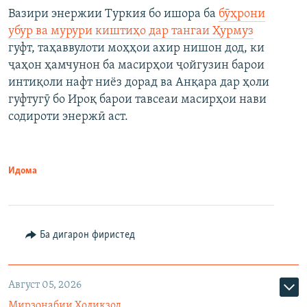
Вазири энержии Туркия бо ишора ба
бӯҳрони
убур ва мурури киштиҳо дар тангаи Ҳурмуз
гуфт, таҳаввулоти моҳҳои ахир нишон дод, ки
ҷаҳон ҳамчунон ба масирҳои ҷойгузин барои
интиқоли нафт ниёз дорад ва Анқара дар ҳоли
гуфтугӯ бо Ироқ барои тавсеаи масирҳои нави
содироти энержӣ аст.
Идома
Ба дигарон фиристед
Август 05, 2026
Мирзонабии Холиқзод