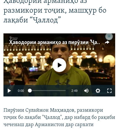
Ҳаводории арманиҳо аз
размикори тоҷик, машҳур бо
лақаби “Ҷаллод”
Ҳаводории арманиҳо аз пирӯзии "Ҷаллод"-и тоҷик
Феълан кор намекунад
Auto
0:00
2:49
240p
Пирӯзии Сулаймон Маҳмадов, размикори
360p
тоҷик бо лақаби "Ҷаллод", дар набард бо рақиби
480p
Auto
240p
360p
480p
чеченаш дар Арманистон дар сархати