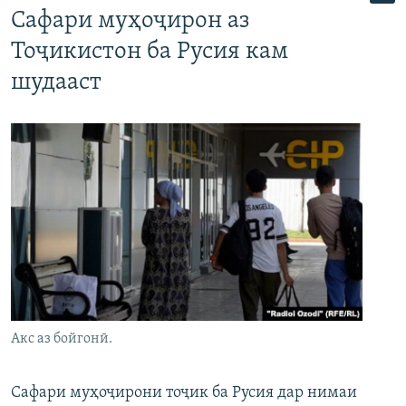
Сафари муҳоҷирон аз
Тоҷикистон ба Русия кам
шудааст
Акс аз бойгонӣ.
Сафари муҳоҷирони тоҷик ба Русия дар нимаи