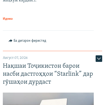
маҳкум кардааст.
Идома
Ба дигарон фиристед
Август 07, 2026
Нақшаи Тоҷикистон барои
насби дастгоҳҳои “Starlink” дар
гӯшаҳои дурдаст