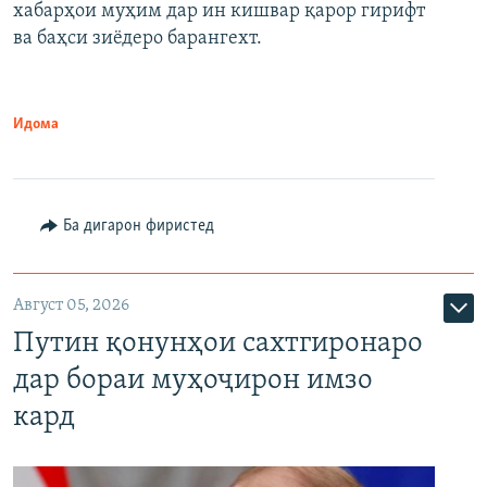
720p
хабарҳои муҳим дар ин кишвар қарор гирифт
720p
1080p
ва баҳси зиёдеро барангехт.
1080p
Идома
Ба дигарон фиристед
Август 05, 2026
Путин қонунҳои сахтгиронаро
дар бораи муҳоҷирон имзо
кард