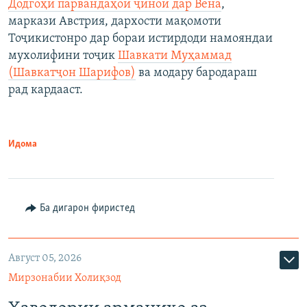
Додгоҳи парвандаҳои ҷиноӣ дар Вена
,
маркази Австрия, дархости мақомоти
Тоҷикистонро дар бораи истирдоди намояндаи
мухолифини тоҷик
Шавкати Муҳаммад
(Шавкатҷон Шарифов)
ва модару бародараш
рад кардааст.
Идома
Ба дигарон фиристед
Август 05, 2026
Мирзонабии Холиқзод