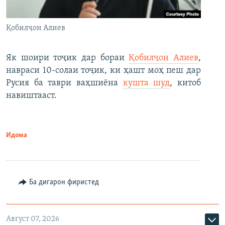
Қобилҷон Алиев
Як шоири тоҷик дар бораи
Қобилҷон Алиев
,
навраси 10-солаи тоҷик, ки ҳашт моҳ пеш дар
Русия ба таври ваҳшиёна
кушта шуд
, китоб
навиштааст.
Идома
Ба дигарон фиристед
Август 07, 2026