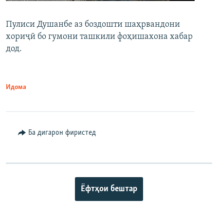
Пулиси Душанбе аз боздошти шаҳрвандони
хориҷӣ бо гумони ташкили фоҳишахона хабар
дод.
Идома
Ба дигарон фиристед
Ёфтҳои бештар