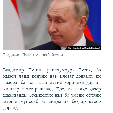
Владимир Путин. Акс аз бойгонӣ
Владимир Путин, раисҷумҳури Русия, бо
имзои чанд қонуни нав иҷозат додааст, ки
назорат ба кор ва зиндагии хориҷиён дар ин
кишвар сахттар шавад. Ҷое, ки садҳо ҳазор
шаҳрванди Тоҷикистон низ бо умеди ёфтани
маоши муносиб ва зиндагии беҳтар қарор
доранд.