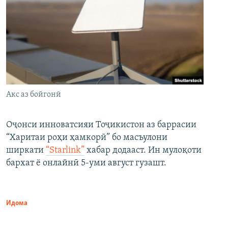
Акс аз бойгонӣ
Оҷонси инноватсияи Тоҷикистон аз баррасии
“Харитаи роҳи ҳамкорӣ” бо масъулони
ширкати
“Starlink”
хабар додааст. Ин мулоқоти
бархат ё онлайнӣ 5-уми август гузашт.
Идома