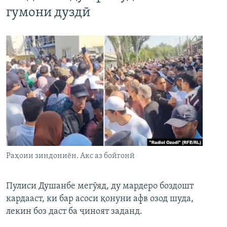
гумони дуздӣ
Раҳоии зиндониён. Акс аз бойгонӣ
Пулиси Душанбе мегӯяд, ду мардеро боздошт
кардааст, ки бар асоси қонуни афв озод шуда,
лекин боз даст ба ҷиноят заданд.