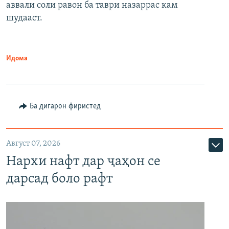
аввали соли равон ба таври назаррас кам
шудааст.
Идома
Ба дигарон фиристед
Август 07, 2026
Нархи нафт дар ҷаҳон се
дарсад боло рафт