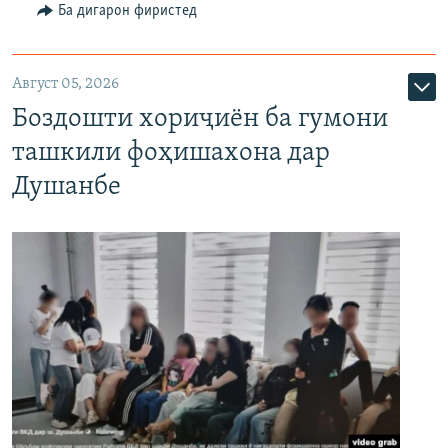
Ба дигарон фиристед
Август 05, 2026
Боздошти хориҷиён ба гумони
ташкили фоҳишахона дар
Душанбе