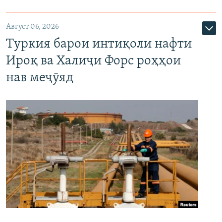
Август 06, 2026
Туркия барои интиқоли нафти
Ироқ ва Халиҷи Форс роҳҳои
нав меҷӯяд