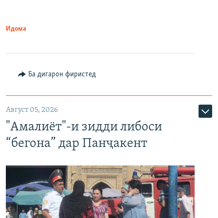
Идома
Ба дигарон фиристед
Август 05, 2026
"Амалиёт"-и зидди либоси
“бегона” дар Панҷакент