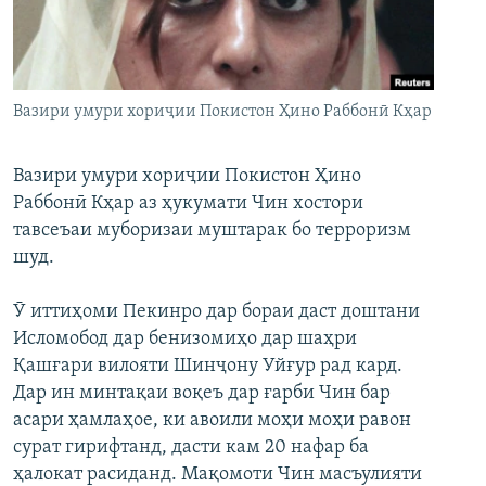
ГУЗОРИШҲОИ РАДИОӢ
Русский
ПАЙГИРӢ КУНЕД
Вазири умури хориҷии Покистон Ҳино Раббонӣ Кҳар
Вазири умури хориҷии Покистон Ҳино
Раббонӣ Кҳар аз ҳукумати Чин хостори
тавсеъаи муборизаи муштарак бо терроризм
Ҳамаи сомонаҳои RFE/RL
шуд.
Ӯ иттиҳоми Пекинро дар бораи даст доштани
Исломобод дар бенизомиҳо дар шаҳри
Қашғари вилояти Шинҷону Уйғур рад кард.
Дар ин минтақаи воқеъ дар ғарби Чин бар
асари ҳамлаҳое, ки авоили моҳи моҳи равон
сурат гирифтанд, дасти кам 20 нафар ба
ҳалокат расиданд. Мақомоти Чин масъулияти