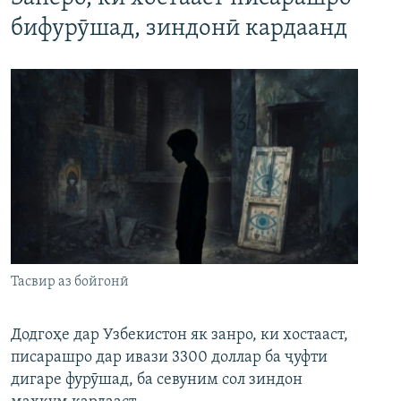
бифурӯшад, зиндонӣ кардаанд
Тасвир аз бойгонӣ
Додгоҳе дар Узбекистон як занро, ки хостааст,
писарашро дар ивази 3300 доллар ба ҷуфти
дигаре фурӯшад, ба севуним сол зиндон