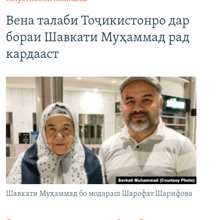
Вена талаби Тоҷикистонро дар
бораи Шавкати Муҳаммад рад
кардааст
Шавкати Муҳаммад бо модараш Шарофат Шарифова