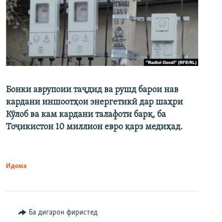
Бонки аврупоии таҷдид ва рушд барои нав
кардани иншоотҳои энергетикӣ дар шаҳри
Кӯлоб ва кам кардани талафоти барқ, ба
Тоҷикистон 10 миллион евро қарз медиҳад.
Идома
Ба дигарон фиристед