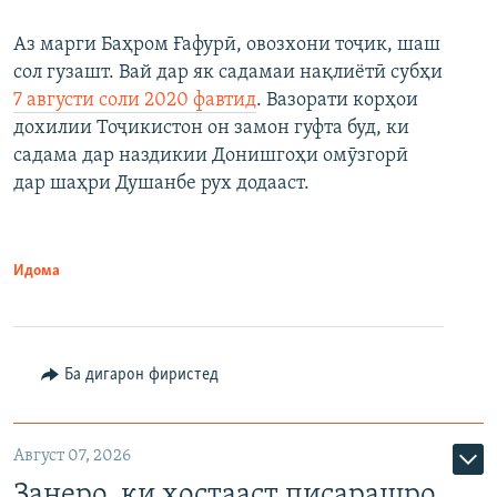
Аз марги Баҳром Ғафурӣ, овозхони тоҷик, шаш
сол гузашт. Вай дар як садамаи нақлиётӣ субҳи
7 августи соли 2020 фавтид
. Вазорати корҳои
дохилии Тоҷикистон он замон гуфта буд, ки
садама дар наздикии Донишгоҳи омӯзгорӣ
дар шаҳри Душанбе рух додааст.
Идома
Ба дигарон фиристед
Август 07, 2026
Занеро, ки хостааст писарашро