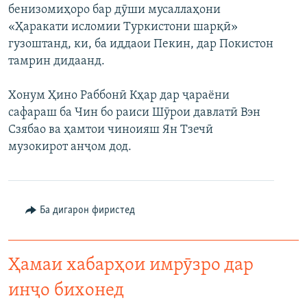
бенизомиҳоро бар дӯши мусаллаҳони
«Ҳаракати исломии Туркистони шарқӣ»
гузоштанд, ки, ба иддаои Пекин, дар Покистон
тамрин дидаанд.
Хонум Ҳино Раббонӣ Кҳар дар ҷараёни
сафараш ба Чин бо раиси Шӯрои давлатӣ Вэн
Сзябао ва ҳамтои чиноияш Ян Тзечӣ
музокирот анҷом дод.
Ба дигарон фиристед
Ҳамаи хабарҳои имрӯзро дар
инҷо бихонед