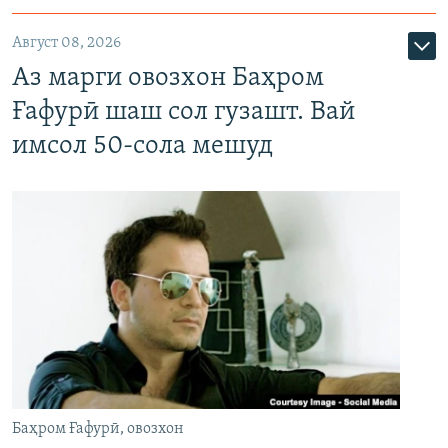
Август 08, 2026
Аз марги овозхон Баҳром
Ғафурӣ шаш сол гузашт. Вай
имсол 50-сола мешуд
Баҳром Ғафурӣ, овозхон