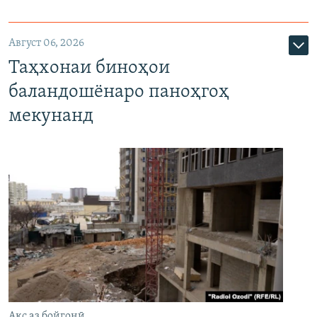
Август 06, 2026
Таҳхонаи биноҳои
баландошёнаро паноҳгоҳ
мекунанд
Акс аз бойгонӣ