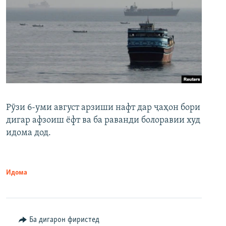
Рӯзи 6-уми август арзиши нафт дар ҷаҳон бори
дигар афзоиш ёфт ва ба раванди болоравии худ
идома дод.
Идома
Ба дигарон фиристед