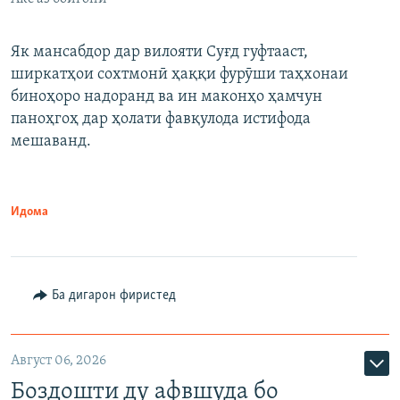
Як мансабдор дар вилояти Суғд гуфтааст,
ширкатҳои сохтмонӣ ҳаққи фурӯши таҳхонаи
биноҳоро надоранд ва ин маконҳо ҳамчун
паноҳгоҳ дар ҳолати фавқулода истифода
мешаванд.
Идома
Ба дигарон фиристед
Август 06, 2026
Боздошти ду афвшуда бо