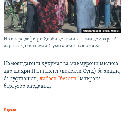
Ин аксро дафтари Ҳизби ҳокими халқии демократӣ
дар Панҷакент рӯзи 4-уми август нашр кард
Намояндагони ҳукумат ва маъмурони милиса
дар шаҳри Панҷакент (вилояти Суғд) ба зидди,
ба гуфтаашон,
либоси “бегона”
маърака
баргузор кардаанд.
Идома