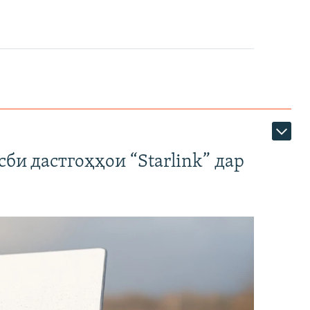
би дастгоҳҳои “Starlink” дар