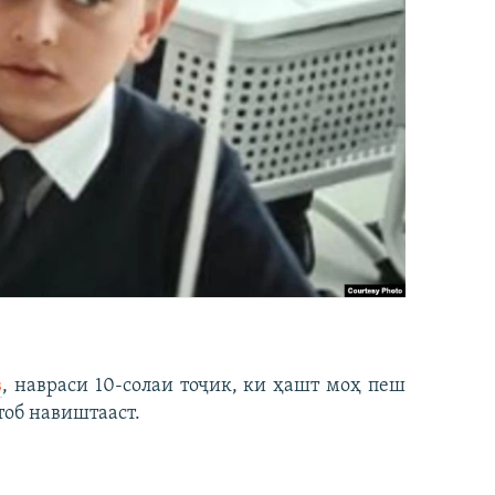
в
, навраси 10-солаи тоҷик, ки ҳашт моҳ пеш
тоб навиштааст.