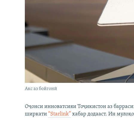
Акс аз бойгонӣ
Оҷонси инноватсияи Тоҷикистон аз барраси
ширкати
“Starlink”
хабар додааст. Ин мулоқо