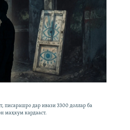
ст, писарашро дар ивази 3300 доллар ба
он маҳкум кардааст.