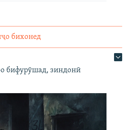
нҷо бихонед
ро бифурӯшад, зиндонӣ