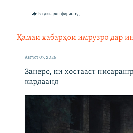
Ба дигарон фиристед
Ҳамаи хабарҳои имрӯзро дар и
Август 07, 2026
Занеро, ки хостааст писараш
кардаанд