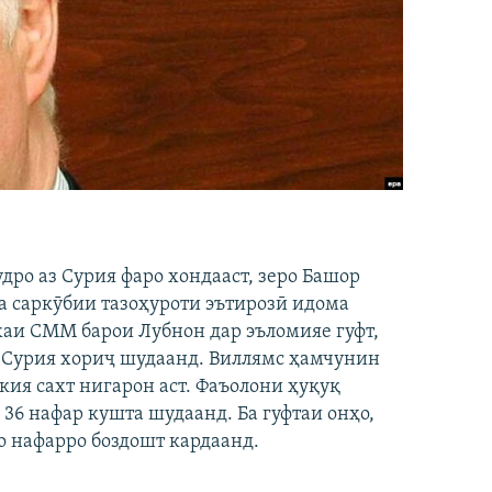
ро аз Сурия фаро хондааст, зеро Башор
 саркӯбии тазоҳуроти эътирозӣ идома
аи СММ барои Лубнон дар эъломияе гуфт,
 Сурия хориҷ шудаанд. Виллямс ҳамчунин
акия сахт нигарон аст. Фаъолони ҳуқуқ
36 нафар кушта шудаанд. Ба гуфтаи онҳо,
 нафарро боздошт кардаанд.