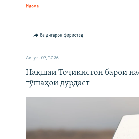
Идома
Ба дигарон фиристед
Август 07, 2026
Нақшаи Тоҷикистон барои нас
гӯшаҳои дурдаст