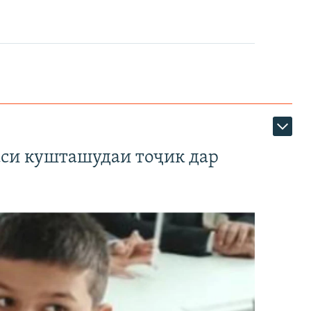
аси кушташудаи тоҷик дар