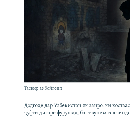
Тасвир аз бойгонӣ
Додгоҳе дар Узбекистон як занро, ки хостаа
ҷуфти дигаре фурӯшад, ба севуним сол зинд