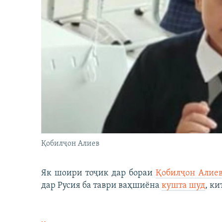
Қобилҷон Алиев
Як шоири тоҷик дар бораи
Қобилҷон Алие
дар Русия ба таври ваҳшиёна
кушта шуд
, ки