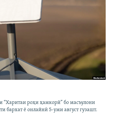
и “Харитаи роҳи ҳамкорӣ” бо масъулони
ти бархат ё онлайнӣ 5-уми август гузашт.