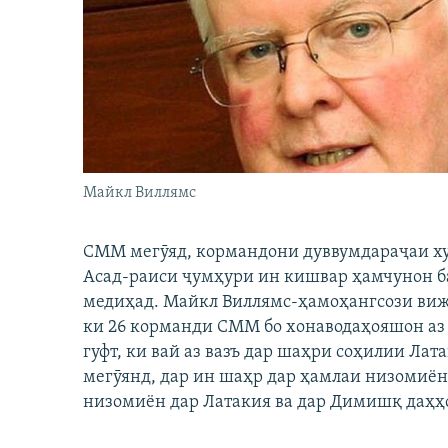
ГУЗОРИШҲОИ РАДИОӢ
Майкл Виллямс
СММ мегӯяд, кормандони дуввумдараҷаи худ
Асад-раиси ҷумҳури ин кишвар ҳамчунон ба
медиҳад. Майкл Виллямс-ҳамоҳангсози виж
ки 26 корманди СММ бо хонаводаҳояшон аз
гуфт, ки вай аз вазъ дар шаҳри соҳилии Лат
мегӯянд, дар ин шаҳр дар ҳамлаи низомиён 
низомиён дар Латакия ва дар Димишқ даҳҳо