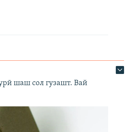
урӣ шаш сол гузашт. Вай