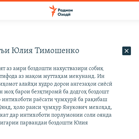
оъи Юлия Тимошенко
ят аз амри боздошти нахуствазири собиқ
стифода аз мақом муттаҳам мекунанд. Ин
ҳомот алайҳи худро дорои ангезаҳои сиёсӣ
 моҳ барои беэҳтиромӣ ба додгоҳ боздошт
 интихоботи раёсати ҷумҳурӣ ба рақибаш
ӯянд, ҳоло раиси ҷумҳур Янукович мехоҳад,
кат дар интихоботи порлумонии соли оянда
знигарии парвандаи боздошти Юлия