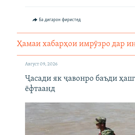
ГУЗОРИШҲОИ РАДИОӢ
Ба дигарон фиристед
Ҳамаи хабарҳои имрӯзро дар и
Август 09, 2026
Ҷасади як ҷавонро баъди ҳаш
ёфтаанд