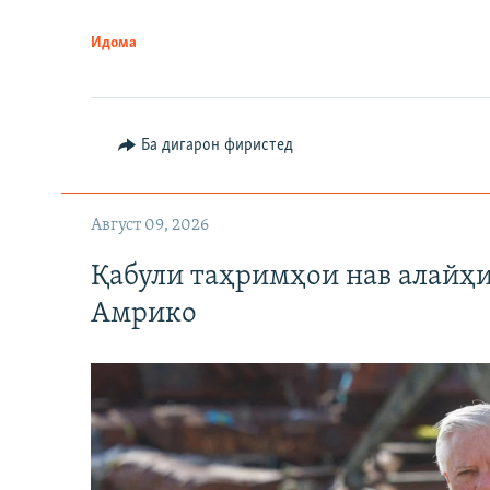
Идома
Ба дигарон фиристед
Август 09, 2026
Қабули таҳримҳои нав алайҳи
Амрико