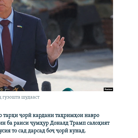
ҳ гузошта шудааст
ро тарҳи ҷорӣ кардани таҳримҳои навро
ин ба раиси ҷумҳур Доналд Трамп салоҳият
сия то сад дарсад боҷ ҷорӣ кунад.