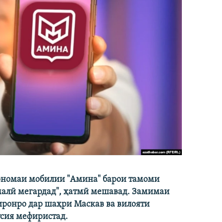
барномаи мобилии "Амина" барои тамоми
амалӣ мегардад", ҳатмӣ мешавад. Замимаи
иронро дар шаҳри Маскав ва вилояти
усия мефиристад.