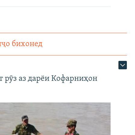
нҷо бихонед
т рӯз аз дарёи Кофарниҳон