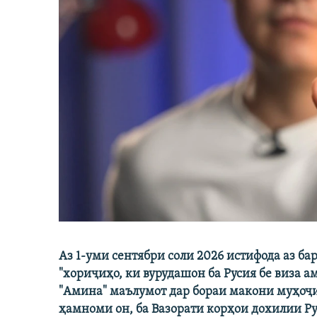
Аз 1-уми сентябри соли 2026 истифода аз 
"хориҷиҳо, ки вурудашон ба Русия бе виза 
"Амина" маълумот дар бораи макони муҳоҷ
ҳамноми он, ба Вазорати корҳои дохилии Р