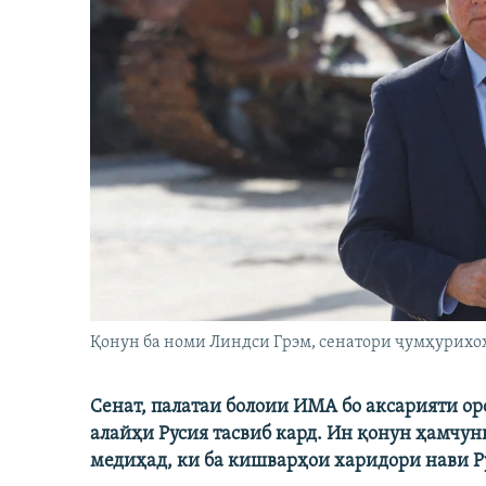
Қонун ба номи Линдси Грэм, сенатори ҷумҳурихо
Сенат, палатаи болоии ИМА бо аксарияти о
алайҳи Русия тасвиб кард. Ин қонун ҳамчун
медиҳад, ки ба кишварҳои харидори нави Ру