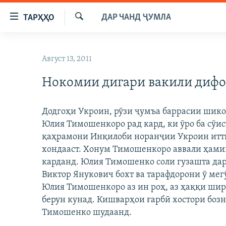
Пайвандҳои
ДАР ЧАНД ҶУМЛА
ТАРҲҲО
дастрасӣ
Ҷустуҷӯ
Ҷаҳиш
ГӮШАҲО
ба
Август 13, 2011
ГАПИ ОЗОД
СИЁСАТ
мояи
аслӣ
Нокомии дигари вакили диф
РӮЗГОРИ МУҲОҶИР
ИҚТИСОД
Ҷаҳиш
САЛОМ, ХОҲАР
ҶОМЕА
ба
Додгоҳи Укроин, рӯзи ҷумъа баррасии шико
феҳристи
ТАҲҚИҚОТ
ҚАЗИЯИ "КРОКУС"
Юлия Тимошенкоро рад кард, ки ӯро ба сӯи
аслӣ
ҶАНГ ДАР УКРАИНА
қаҳрамони Инқилоби норанҷии Укроин итти
ОСИЁИ МАРКАЗӢ
Ҷаҳиш
хондааст. Хонум Тимошенкоро аввали ҳамин
ба
НАЗАРИ МАРДУМ
ФАРҲАНГ
карданд. Юлия Тимошенко соли гузашта дар
ҷустор
ЧАНДРАСОНАӢ
МЕҲМОНИ ОЗОДӢ
БЛОГИСТОН
Виктор Янукович бохт ва тарафдорони ӯ мег
Юлия Тимошенкоро аз ин роҳ, аз ҳаққи шир
РӮЙХАТҲО
ВАРЗИШ
ОЗОДӢ ОНЛАЙН
ВИДЕО
берун кунад. Кишварҳои ғарбӣ хостори бо
КИТОБҲОИ ОЗОДӢ
НИГОРИСТОН
Тимошенко шудаанд.