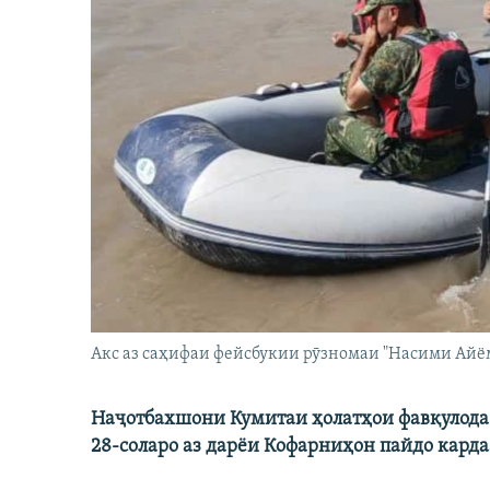
Акс аз саҳифаи фейсбукии рӯзномаи "Насими Айё
Наҷотбахшони Кумитаи ҳолатҳои фавқулода 
28-соларо аз дарёи Кофарниҳон пайдо карда