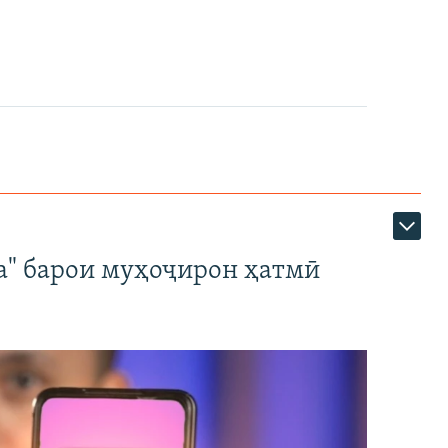
а" барои муҳоҷирон ҳатмӣ