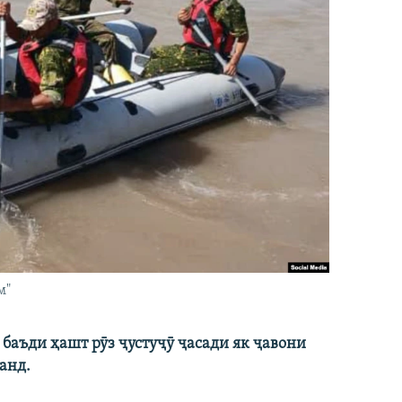
м"
баъди ҳашт рӯз ҷустуҷӯ ҷасади як ҷавони
анд.