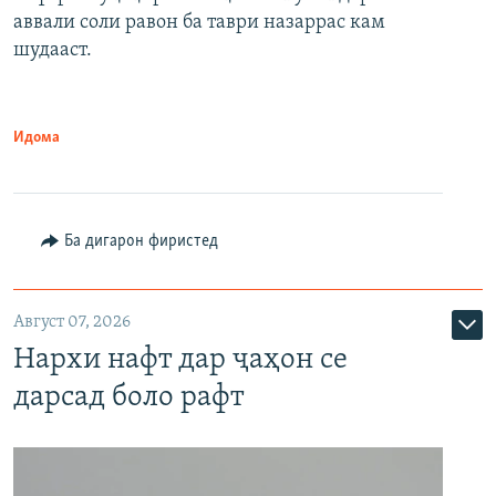
аввали соли равон ба таври назаррас кам
шудааст.
Идома
Ба дигарон фиристед
Август 07, 2026
Нархи нафт дар ҷаҳон се
дарсад боло рафт