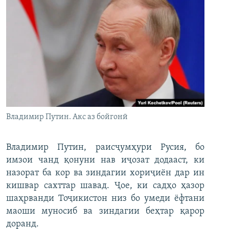
Владимир Путин. Акс аз бойгонӣ
Владимир Путин, раисҷумҳури Русия, бо
имзои чанд қонуни нав иҷозат додааст, ки
назорат ба кор ва зиндагии хориҷиён дар ин
кишвар сахттар шавад. Ҷое, ки садҳо ҳазор
шаҳрванди Тоҷикистон низ бо умеди ёфтани
маоши муносиб ва зиндагии беҳтар қарор
доранд.