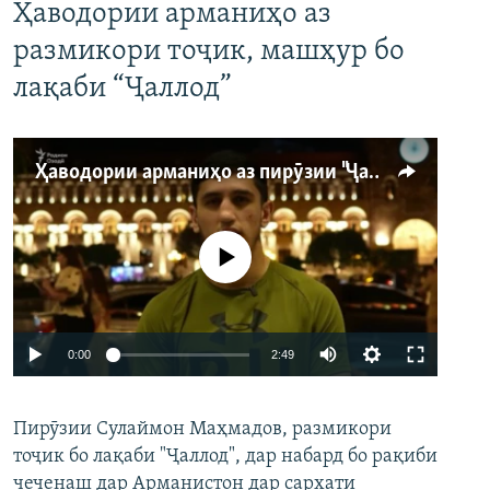
Ҳаводории арманиҳо аз
размикори тоҷик, машҳур бо
лақаби “Ҷаллод”
Ҳаводории арманиҳо аз пирӯзии "Ҷаллод"-и тоҷик
Феълан кор намекунад
Auto
0:00
2:49
240p
Пирӯзии Сулаймон Маҳмадов, размикори
360p
тоҷик бо лақаби "Ҷаллод", дар набард бо рақиби
480p
Auto
240p
360p
480p
чеченаш дар Арманистон дар сархати