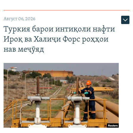
Август 06, 2026
Туркия барои интиқоли нафти
Ироқ ва Халиҷи Форс роҳҳои
нав меҷӯяд