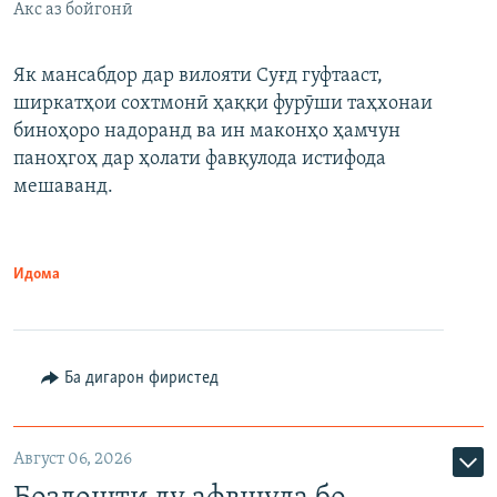
Акс аз бойгонӣ
Як мансабдор дар вилояти Суғд гуфтааст,
ширкатҳои сохтмонӣ ҳаққи фурӯши таҳхонаи
биноҳоро надоранд ва ин маконҳо ҳамчун
паноҳгоҳ дар ҳолати фавқулода истифода
мешаванд.
Идома
Ба дигарон фиристед
Август 06, 2026