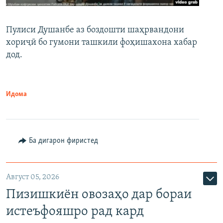
Пулиси Душанбе аз боздошти шаҳрвандони
хориҷӣ бо гумони ташкили фоҳишахона хабар
дод.
Идома
Ба дигарон фиристед
Август 05, 2026
Пизишкиён овозаҳо дар бораи
истеъфояшро рад кард