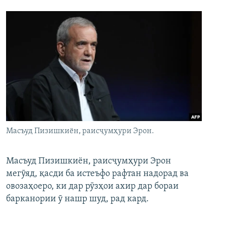
Масъуд Пизишкиён, раисҷумҳури Эрон.
Масъуд Пизишкиён, раисҷумҳури Эрон
мегӯяд, қасди ба истеъфо рафтан надорад ва
овозаҳоеро, ки дар рӯзҳои ахир дар бораи
барканории ӯ нашр шуд, рад кард.