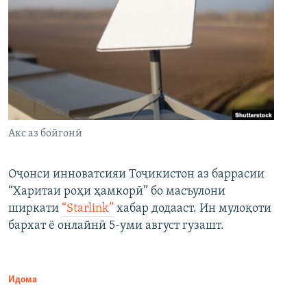
Акс аз бойгонӣ
Оҷонси инноватсияи Тоҷикистон аз баррасии
“Харитаи роҳи ҳамкорӣ” бо масъулони
ширкати
“Starlink”
хабар додааст. Ин мулоқоти
бархат ё онлайнӣ 5-уми август гузашт.
Идома