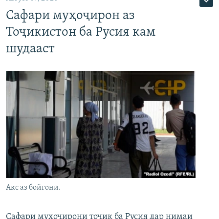
Сафари муҳоҷирон аз
Тоҷикистон ба Русия кам
шудааст
Акс аз бойгонӣ.
Сафари муҳоҷирони тоҷик ба Русия дар нимаи