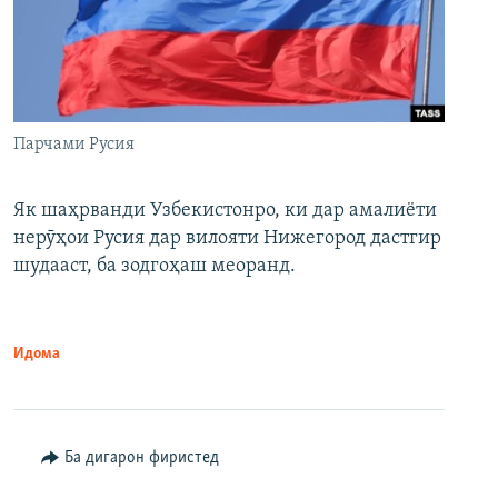
Парчами Русия
Як шаҳрванди Узбекистонро, ки дар амалиёти
нерӯҳои Русия дар вилояти Нижегород дастгир
шудааст, ба зодгоҳаш меоранд.
Идома
Ба дигарон фиристед