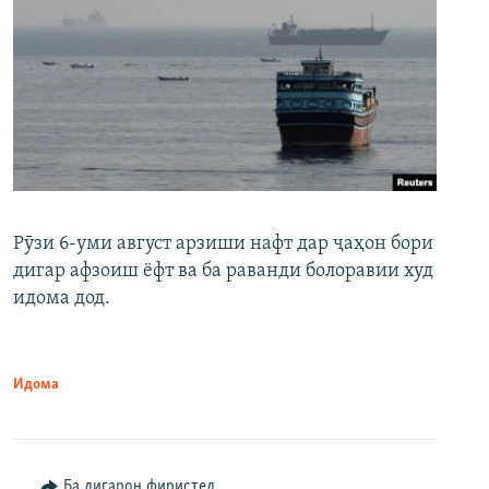
Рӯзи 6-уми август арзиши нафт дар ҷаҳон бори
дигар афзоиш ёфт ва ба раванди болоравии худ
идома дод.
Идома
Ба дигарон фиристед