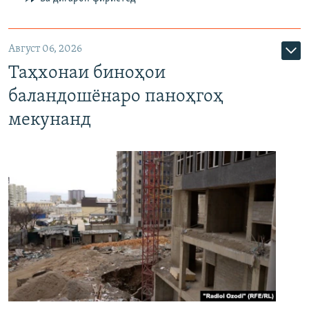
Август 06, 2026
Таҳхонаи биноҳои
баландошёнаро паноҳгоҳ
мекунанд