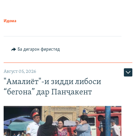
Идома
Ба дигарон фиристед
Август 05, 2026
"Амалиёт"-и зидди либоси
“бегона” дар Панҷакент