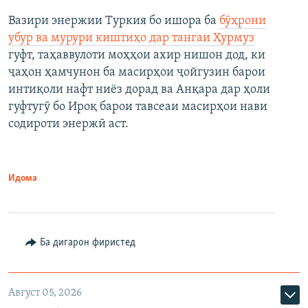
Вазири энержии Туркия бо ишора ба
бӯҳрони
убур ва мурури киштиҳо дар тангаи Ҳурмуз
гуфт, таҳаввулоти моҳҳои ахир нишон дод, ки
ҷаҳон ҳамчунон ба масирҳои ҷойгузин барои
интиқоли нафт ниёз дорад ва Анқара дар ҳоли
гуфтугӯ бо Ироқ барои тавсеаи масирҳои нави
содироти энержӣ аст.
Идома
Ба дигарон фиристед
Август 05, 2026