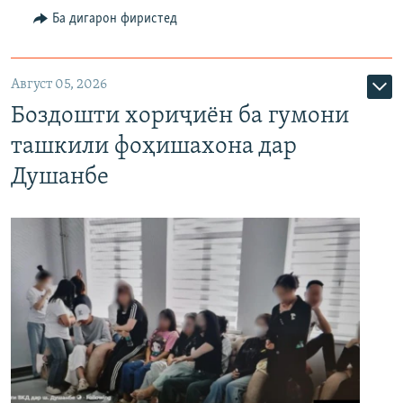
Ба дигарон фиристед
Август 05, 2026
Боздошти хориҷиён ба гумони
ташкили фоҳишахона дар
Душанбе