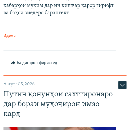
720p
хабарҳои муҳим дар ин кишвар қарор гирифт
720p
1080p
ва баҳси зиёдеро барангехт.
1080p
Идома
Ба дигарон фиристед
Август 05, 2026
Путин қонунҳои сахтгиронаро
дар бораи муҳоҷирон имзо
кард