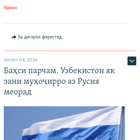
Идома
Ба дигарон фиристед
Август 04, 2026
Баҳси парчам. Узбекистон як
зани муҳоҷирро аз Русия
меорад