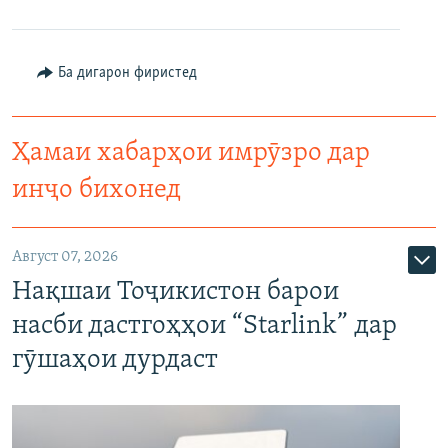
Ба дигарон фиристед
Ҳамаи хабарҳои имрӯзро дар
инҷо бихонед
Август 07, 2026
Нақшаи Тоҷикистон барои
насби дастгоҳҳои “Starlink” дар
гӯшаҳои дурдаст