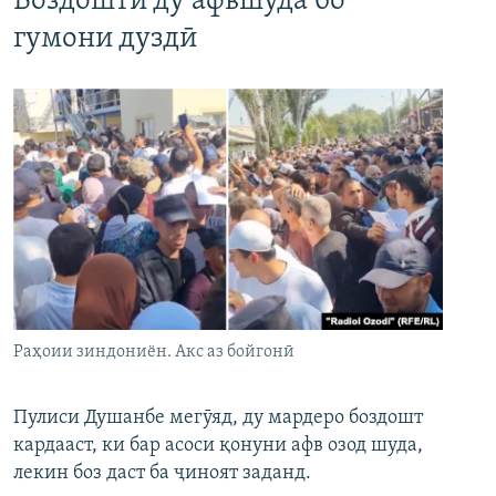
Боздошти ду афвшуда бо
гумони дуздӣ
Раҳоии зиндониён. Акс аз бойгонӣ
Пулиси Душанбе мегӯяд, ду мардеро боздошт
кардааст, ки бар асоси қонуни афв озод шуда,
лекин боз даст ба ҷиноят заданд.