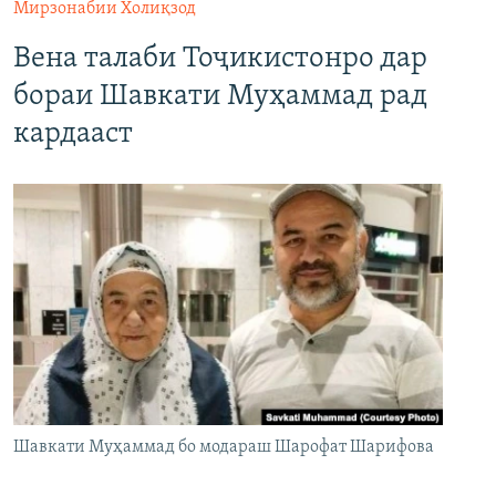
Мирзонабии Холиқзод
Вена талаби Тоҷикистонро дар
бораи Шавкати Муҳаммад рад
кардааст
Шавкати Муҳаммад бо модараш Шарофат Шарифова