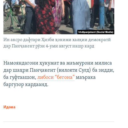
Ин аксро дафтари Ҳизби ҳокими халқии демократӣ
дар Панҷакент рӯзи 4-уми август нашр кард
Намояндагони ҳукумат ва маъмурони милиса
дар шаҳри Панҷакент (вилояти Суғд) ба зидди,
ба гуфтаашон,
либоси “бегона”
маърака
баргузор кардаанд.
Идома