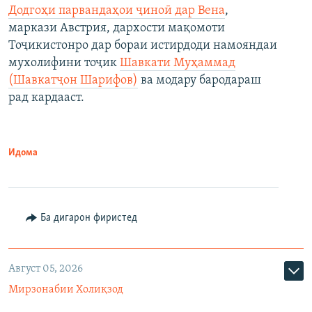
Додгоҳи парвандаҳои ҷиноӣ дар Вена
,
маркази Австрия, дархости мақомоти
Тоҷикистонро дар бораи истирдоди намояндаи
мухолифини тоҷик
Шавкати Муҳаммад
(Шавкатҷон Шарифов)
ва модару бародараш
рад кардааст.
Идома
Ба дигарон фиристед
Август 05, 2026
Мирзонабии Холиқзод