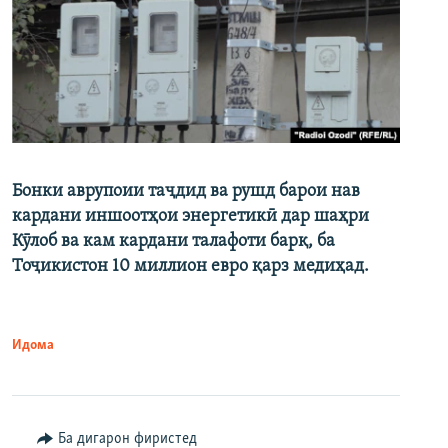
Бонки аврупоии таҷдид ва рушд барои нав
кардани иншоотҳои энергетикӣ дар шаҳри
Кӯлоб ва кам кардани талафоти барқ, ба
Тоҷикистон 10 миллион евро қарз медиҳад.
Идома
Ба дигарон фиристед