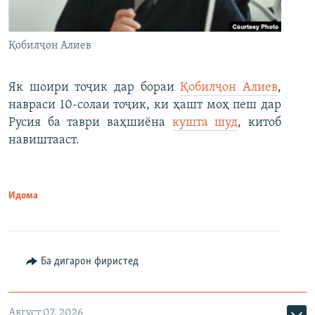
Қобилҷон Алиев
Як шоири тоҷик дар бораи
Қобилҷон Алиев
,
навраси 10-солаи тоҷик, ки ҳашт моҳ пеш дар
Русия ба таври ваҳшиёна
кушта шуд
, китоб
навиштааст.
Идома
Ба дигарон фиристед
Август 07, 2026