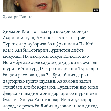
ГУЗОРИШҲОИ РАДИОӢ
Русский
Ҳилларӣ Клинтон
ПАЙГИРӢ КУНЕД
Ҳилларӣ Клинтон-вазири корҳои хориҷаи
Амрико мегӯяд, Амрико аз мавзеъгирии
Туркия дар мубориза бо шӯришиёни Пи Кей
Кей ё Ҳизби Коргарии Курдистон дифоъ
Ҳамаи сомонаҳои RFE/RL
мекунад. Ин изҳороти хонум Клинтон дар
Истамбул дар ҳоле садо медиҳад, ки як рӯз пеш
шӯришиёни курд 13 сарбози артиши Туркияро
ба қатл расонданд ва 7 шӯришӣ низ дар ин
даргириҳо кушта шуданд. Аз замони қатъи
оташбаси Ҳизби Коргарии Курдистон дар моҳи
феврал ин шадидтарин даргирӣ бо шӯришиён
будааст. Хонум Клинтон дар Истамбул қарор
дорад, то роҷеъ ба Либия мулоқот анҷом диҳад.