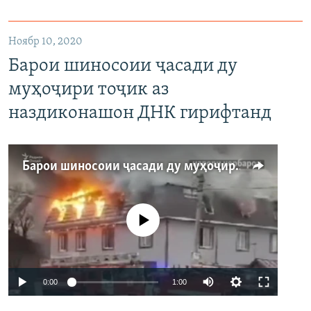
Ноябр 10, 2020
Барои шиносоии ҷасади ду
муҳоҷири тоҷик аз
наздиконашон ДНК гирифтанд
Барои шиносоии ҷасади ду муҳоҷири тоҷик аз наздиконашон ДНК гирифтанд
Феълан кор намекунад
Auto
0:00
1:00
240p