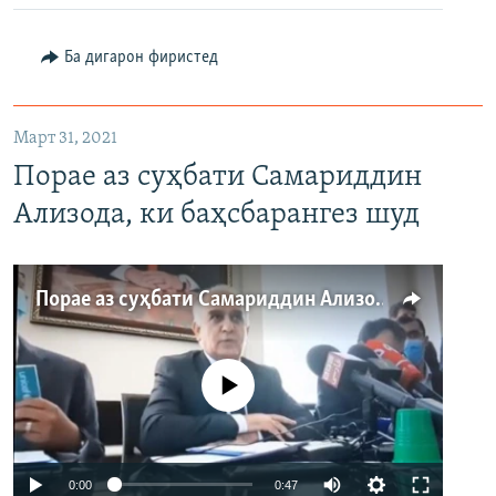
480p
Ба дигарон фиристед
720p
1080p
Март 31, 2021
Порае аз суҳбати Самариддин
Ализода, ки баҳсбарангез шуд
Auto
240p
360p
480p
Порае аз суҳбати Самариддин Ализода, ки баҳсбарангез шуд
720p
1080p
Феълан кор намекунад
Auto
0:00
0:47