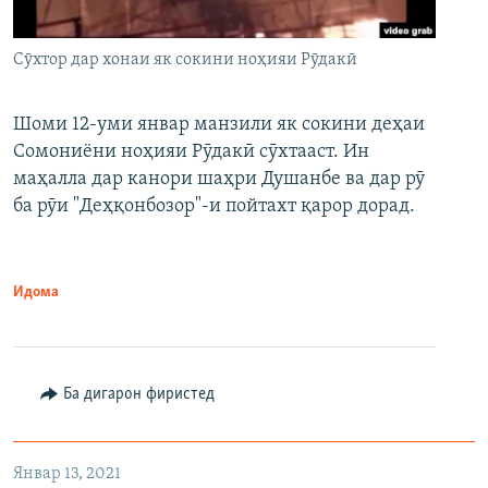
Сӯхтор дар хонаи як сокини ноҳияи Рӯдакӣ
Шоми 12-уми январ манзили як сокини деҳаи
Сомониёни ноҳияи Рӯдакӣ сӯхтааст. Ин
маҳалла дар канори шаҳри Душанбе ва дар рӯ
ба рӯи "Деҳқонбозор"-и пойтахт қарор дорад.
Идома
Ба дигарон фиристед
Январ 13, 2021