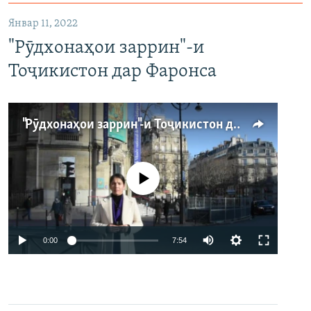
Январ 11, 2022
"Рӯдхонаҳои заррин"-и
Тоҷикистон дар Фаронса
"Рӯдхонаҳои заррин"-и Тоҷикистон дар Фаронса
Феълан кор намекунад
Auto
0:00
7:54
240p
360p
480p