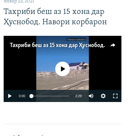
Январ 23, 2021
Тахриби беш аз 15 хона дар
Ҳуснобод. Навори корбарон
Тахриби беш аз 15 хона дар Ҳуснобод. Навори корбарон
Феълан кор намекунад
Auto
0:00
2:29
240p
360p
480p
Auto
240p
360p
480p