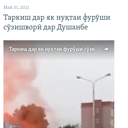
Май 01, 2021
Таркиш дар як нуқтаи фурӯши
сӯзишворӣ дар Душанбе
Auto
240p
360p
480p
Таркиш дар як нуқтаи фурӯши сӯзишворӣ дар Душанбе
720p
1080p