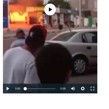
Феълан кор намекунад
Auto
0:00
0:08
240p
360p