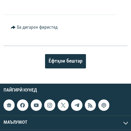
360p
480p
Auto
240p
360p
480p
Ба дигарон фиристед
720p
720p
1080p
1080p
Ёфтҳои бештар
ПАЙГИРӢ КУНЕД
МАЪЛУМОТ