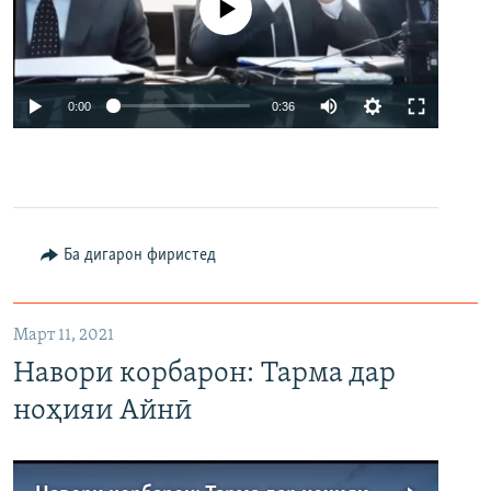
Феълан кор намекунад
Auto
0:00
0:36
240p
360p
480p
Auto
240p
360p
480p
Ба дигарон фиристед
Март 11, 2021
Навори корбарон: Тарма дар
ноҳияи Айнӣ