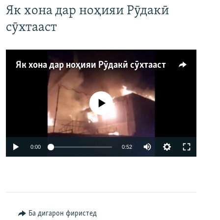
Як хона дар ноҳияи Рӯдакӣ
сӯхтааст
Як хона дар ноҳияи Рӯдакӣ сӯхтааст
Феълан кор намекунад
Auto
0:00
0:52
240p
360p
480p
Auto
240p
360p
480p
Ба дигарон фиристед