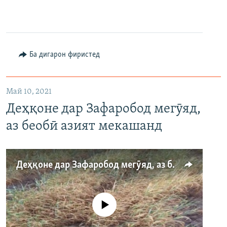
Ба дигарон фиристед
Май 10, 2021
Деҳқоне дар Зафаробод мегӯяд,
аз беобӣ азият мекашанд
Деҳқоне дар Зафаробод мегӯяд, аз беобӣ азият мекашанд
Феълан кор намекунад