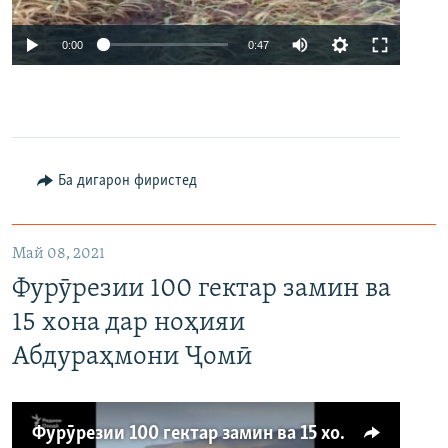
Auto
0:00
0:47
240p
360p
480p
Auto
240p
360p
480p
Ба дигарон фиристед
720p
720p
Май 08, 2021
Фурӯрезии 100 гектар замин ва
15 хона дар ноҳияи
Абдураҳмони Ҷомӣ
Фурӯрезии 100 гектар замин ва 15 хона дар ноҳияи Абдураҳмони Ҷомӣ