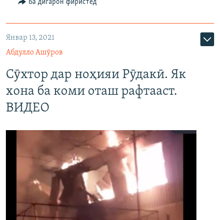
Ба дигарон фиристед
720p
720p
1080p
1080p
Январ 13, 2021
Абдулло Ашӯров
Сӯхтор дар ноҳияи Рӯдакӣ. Як
хона ба коми оташ рафтааст.
ВИДЕО