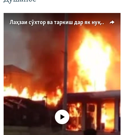
Лаҳзаи сӯхтор ва таркиш дар як нуқтаи бензинфурӯшӣ дар Душанбе
Феълан кор намекунад