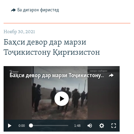
Auto
240p
360p
480p
Ба дигарон фиристед
720p
720p
1080p
1080p
Ноябр 30, 2021
Баҳси девор дар марзи
Тоҷикистону Қирғизистон
Баҳси девор дар марзи Тоҷикистону Қирғизистон
Феълан кор намекунад
0:00
1:48