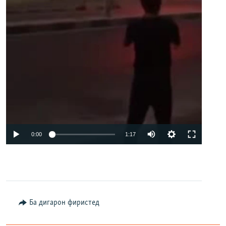
Auto
0:00
1:17
240p
360p
480p
Ба дигарон фиристед
720p
1080p