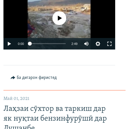
Феълан кор намекунад
Auto
0:00
2:49
240p
360p
480p
Auto
240p
360p
480p
Ба дигарон фиристед
720p
720p
1080p
1080p
Май 01, 2021
Лаҳзаи сӯхтор ва таркиш дар
як нуқтаи бензинфурӯшӣ дар
Душанбе