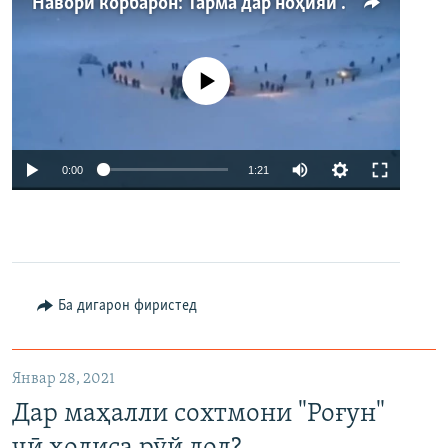
Навори корбарон: Тарма дар ноҳияи Айнӣ
Феълан кор намекунад
Auto
0:00
1:21
240p
360p
480p
Auto
240p
360p
480p
Ба дигарон фиристед
Январ 28, 2021
Дар маҳалли сохтмони "Роғун"