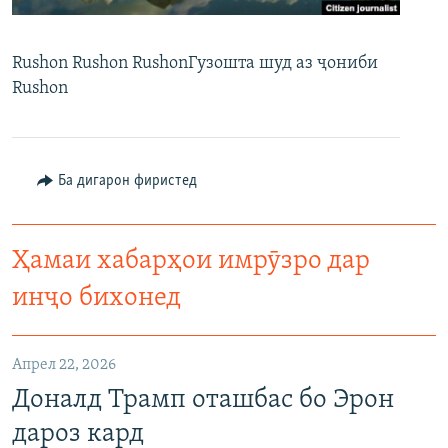
ГУЗОРИШҲОИ РАДИОӢ
Русский
Rushon Rushon RushonГузошта шуд аз ҷониби
Rushon
ПАЙГИРӢ КУНЕД
Ба дигарон фиристед
Ҳамаи сомонаҳои RFE/RL
Ҳамаи хабарҳои имрӯзро дар
инҷо бихонед
Апрел 22, 2026
Доналд Трамп оташбас бо Эрон
дароз кард