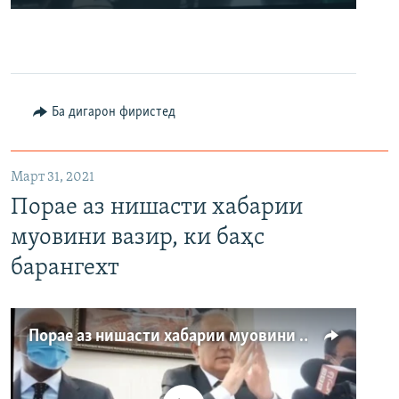
240p
360p
480p
Auto
240p
360p
480p
Ба дигарон фиристед
Март 31, 2021
Порае аз нишасти хабарии
муовини вазир, ки баҳс
барангехт
Порае аз нишасти хабарии муовини вазир, ки баҳс барангехт