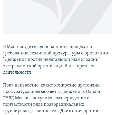
ГУЗОРИШҲОИ РАДИОӢ
Русский
ПАЙГИРӢ КУНЕД
В Мосгорсуде сегодня начнется процесс по
требованию столичной прокуратуры о признании
Ҳамаи сомонаҳои RFE/RL
"Движения против нелегальной иммиграции"
экстремистской организацией и запрете ее
деятельности.
Пока неизвестно, какие конкретно претензии
прокуратура предъявляет к движению. Однако
ГУВД Москвы получило подтверждение о
причастности ряда праворадикальных
группировок, в частности, "Движения против