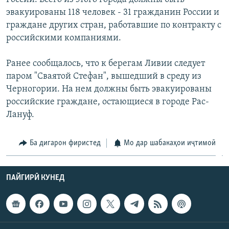
ГУЗОРИШҲОИ РАДИОӢ
эвакуированы 118 человек - 31 гражданин России и
Русский
граждане других стран, работавшие по контракту с
российскими компаниями.
ПАЙГИРӢ КУНЕД
Ранее сообщалось, что к берегам Ливии следует
паром "Сваятой Стефан", вышедший в среду из
Черногории. На нем должны быть эвакуированы
российские граждане, остающиеся в городе Рас-
Лануф.
Ҳамаи сомонаҳои RFE/RL
Ба дигарон фиристед
Мо дар шабакаҳои иҷтимоӣ
ПАЙГИРӢ КУНЕД