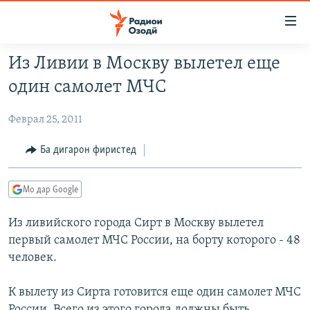
Пайвандҳои
дастрасӣ
Ҷаҳиш
Из Ливии в Москву вылетел еще
ба
ГӮШАҲО
один самолет МЧС
мояи
ГАПИ ОЗОД
СИЁСАТ
аслӣ
Феврал 25, 2011
РӮЗГОРИ МУҲОҶИР
Ҷаҳиш
ИҚТИСОД
ба
САЛОМ, ХОҲАР
ҶОМЕА
Ба дигарон фиристед
феҳристи
ТАҲҚИҚОТ
ҚАЗИЯИ "КРОКУС"
аслӣ
Мо дар Google
Ҷаҳиш
ҶАНГ ДАР УКРАИНА
ОСИЁИ МАРКАЗӢ
ба
Из ливийского города Сирт в Москву вылетел
НАЗАРИ МАРДУМ
ФАРҲАНГ
ҷустор
первый самолет МЧС России, на борту которого - 48
ЧАНДРАСОНАӢ
МЕҲМОНИ ОЗОДӢ
БЛОГИСТОН
человек.
РӮЙХАТҲО
ВАРЗИШ
ОЗОДӢ ОНЛАЙН
ВИДЕО
К вылету из Сирта готовится еще один самолет МЧС
КИТОБҲОИ ОЗОДӢ
НИГОРИСТОН
России. Всего из этого города должны быть