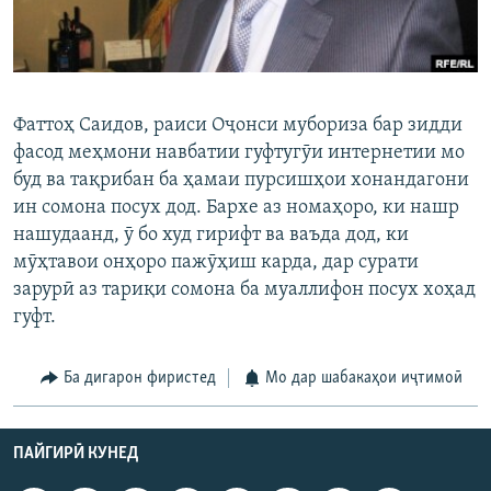
ГУЗОРИШҲОИ РАДИОӢ
Русский
ПАЙГИРӢ КУНЕД
Фаттоҳ Саидов, раиси Оҷонси мубориза бар зидди
фасод меҳмони навбатии гуфтугӯи интернетии мо
буд ва тақрибан ба ҳамаи пурсишҳои хонандагони
ин сомона посух дод. Бархе аз номаҳоро, ки нашр
нашудаанд, ӯ бо худ гирифт ва ваъда дод, ки
Ҳамаи сомонаҳои RFE/RL
мӯҳтавои онҳоро пажӯҳиш карда, дар сурати
зарурӣ аз тариқи сомона ба муаллифон посух хоҳад
гуфт.
Ба дигарон фиристед
Мо дар шабакаҳои иҷтимоӣ
ПАЙГИРӢ КУНЕД