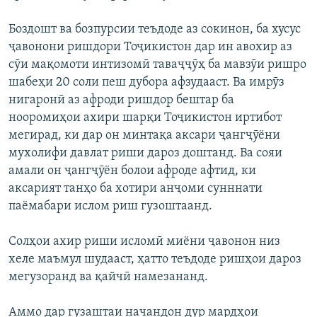
Боздошт ва бозпурсии теъдоде аз сокинон, ба хусус
ҷавонони ришдори Тоҷикистон дар ин авохир аз
сӯи мақомоти интизомӣ таваҷҷӯҳ ба мавзӯи ришро
шабеҳи 20 соли пеш дубора афзудааст. Ва имрӯз
нигаронӣ аз афроди ришдор бештар ба
нооромиҳои ахири шарқи Тоҷикистон иртибот
мегирад, ки дар он минтақа аксари ҷангҷӯёни
мухолифи давлат риши дароз доштанд. Ва сояи
амали он ҷангҷӯён болои афроде афтид, ки
аксарият танҳо ба хотири анҷоми сунннати
паёмабари ислом риш гузоштаанд.
Солҳои ахир риши исломӣ миёни ҷавонон низ
хеле маъмул шудааст, ҳатто теъдоде ришҳои дароз
мегузоранд ва қайчӣ намезананд.
Аммо дар гузаштаи начандон дур мардҳои