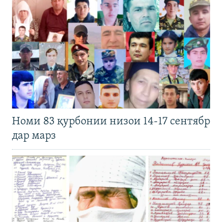
Номи 83 қурбонии низои 14-17 сентябр
дар марз