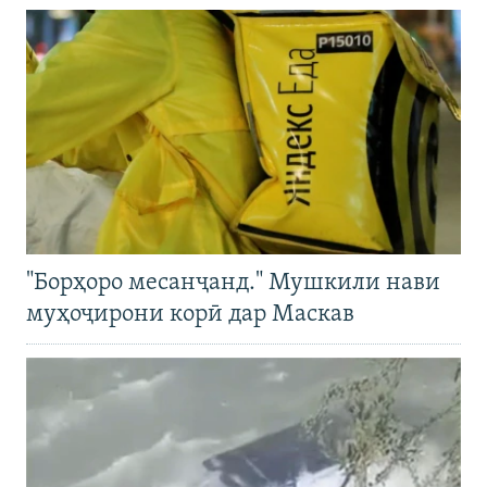
"Борҳоро месанҷанд." Мушкили нави
муҳоҷирони корӣ дар Маскав