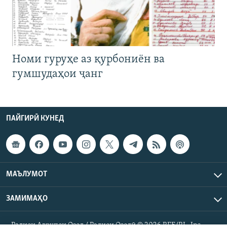
Номи гуруҳе аз қурбониён ва
гумшудаҳои ҷанг
ПАЙГИРӢ КУНЕД
МАЪЛУМОТ
ЗАМИМАҲО
Радиои Аврупои Озод / Радиои Озодӣ © 2026 RFE/RL. Inc.