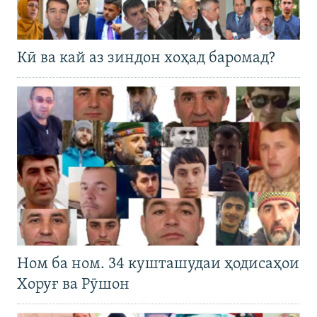
Кӣ ва кай аз зиндон хоҳад баромад?
Ном ба ном. 34 кушташудаи ҳодисаҳои
Хоруғ ва Рӯшон