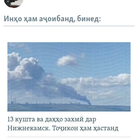
Инҳо ҳам аҷоибанд, бинед:
13 кушта ва даҳҳо захмӣ дар
Нижнекамск. Тоҷикон ҳам ҳастанд