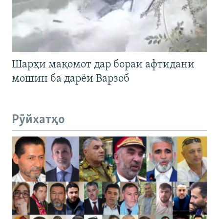
Шарҳи мақомот дар бораи афтидани
мошин ба дарёи Варзоб
Рӯйхатҳо