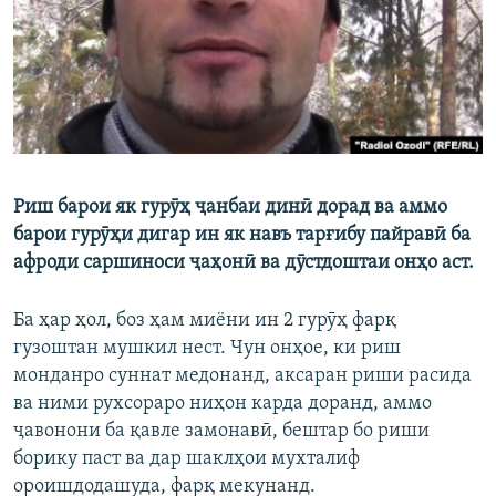
ГУЗОРИШҲОИ РАДИОӢ
Русский
ПАЙГИРӢ КУНЕД
Риш барои як гурӯҳ ҷанбаи динӣ дорад ва аммо
барои гурӯҳи дигар ин як навъ тарғибу пайравӣ ба
Ҳамаи сомонаҳои RFE/RL
афроди саршиноси ҷаҳонӣ ва дӯстдоштаи онҳо аст.
Ба ҳар ҳол, боз ҳам миёни ин 2 гурӯҳ фарқ
гузоштан мушкил нест. Чун онҳое, ки риш
монданро суннат медонанд, аксаран риши расида
ва ними рухсораро ниҳон карда доранд, аммо
ҷавонони ба қавле замонавӣ, бештар бо риши
борику паст ва дар шаклҳои мухталиф
ороишдодашуда, фарқ мекунанд.