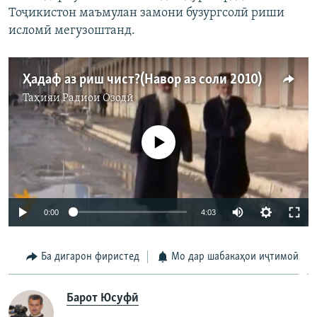
Тоҷикистон маъмулан замони бузургсолӣ риши
исломӣ мегузоштанд.
Ҳадаф аз риш чист?(Навор аз соли 2010)
Таҳияи
Радиои Озодӣ
Феълан кор намекунад
0:00
4:03
Ба дигарон фиристед
Мо дар шабакаҳои иҷтимоӣ
Барот Юсуфӣ