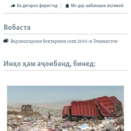
Ба дигарон фиристед
Мо дар шабакаҳои иҷтимоӣ
Вобаста
Варзишгарони беҳтарини соли 2010-и Тоҷикистон
Инҳо ҳам аҷоибанд, бинед: