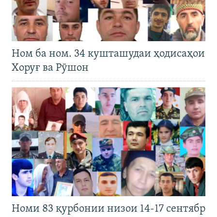
Ном ба ном. 34 кушташудаи ҳодисаҳои
Хоруғ ва Рӯшон
Номи 83 қурбонии низои 14-17 сентябр