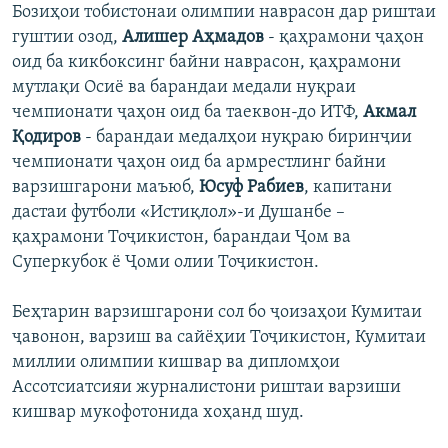
Бозиҳои тобистонаи олимпии наврасон дар риштаи
гуштии озод,
Алишер Аҳмадов
- қаҳрамони ҷаҳон
оид ба кикбоксинг байни наврасон, қаҳрамони
мутлақи Осиё ва барандаи медали нуқраи
чемпионати ҷаҳон оид ба таеквон-до ИТФ,
Акмал
Қодиров
- барандаи медалҳои нуқраю биринҷии
чемпионати ҷаҳон оид ба армрестлинг байни
варзишгарони маъюб,
Юсуф Рабиев
, капитани
дастаи футболи «Истиқлол»-и Душанбе –
қаҳрамони Тоҷикистон, барандаи Ҷом ва
Суперкубок ё Ҷоми олии Тоҷикистон.
Беҳтарин варзишгарони сол бо ҷоизаҳои Кумитаи
ҷавонон, варзиш ва сайёҳии Тоҷикистон, Кумитаи
миллии олимпии кишвар ва дипломҳои
Ассотсиатсияи журналистони риштаи варзиши
кишвар мукофотонида хоҳанд шуд.