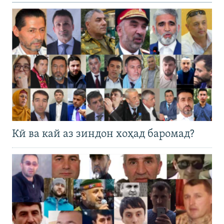
Кӣ ва кай аз зиндон хоҳад баромад?