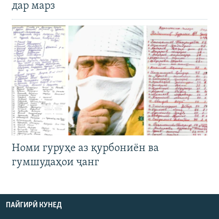
дар марз
Номи гуруҳе аз қурбониён ва
гумшудаҳои ҷанг
ПАЙГИРӢ КУНЕД