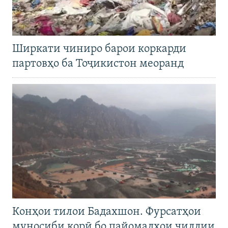
Ширкати чиниро барои коркарди
партовҳо ба Тоҷикистон меоранд
Конҳои тилои Бадахшон. Фурсатҳои
муносиби корӣ бо пайомадҳои ҷиддии