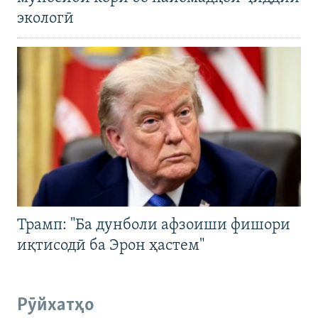
экологӣ
Трамп: "Ба дунболи афзоиши фишори
иқтисодӣ ба Эрон ҳастем"
Рӯйхатҳо