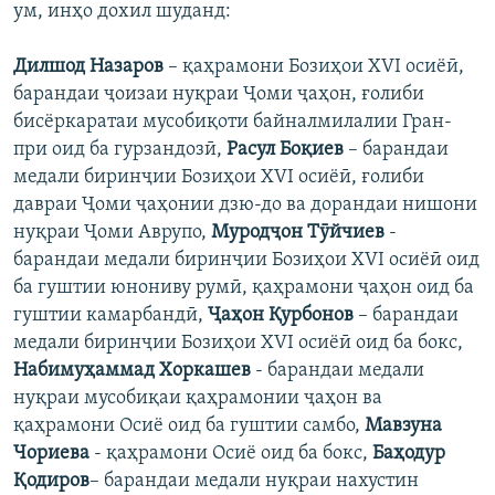
ум, инҳо дохил шуданд:
Дилшод Назаров
– қаҳрамони Бозиҳои XVI осиёӣ,
барандаи ҷоизаи нуқраи Ҷоми ҷаҳон, ғолиби
бисёркаратаи мусобиқоти байналмилалии Гран-
при оид ба гурзандозӣ,
Расул Боқиев
– барандаи
медали биринҷии Бозиҳои XVI осиёӣ, ғолиби
давраи Ҷоми ҷаҳонии дзю-до ва дорандаи нишони
нуқраи Ҷоми Аврупо,
Муродҷон Тӯйчиев
-
барандаи медали биринҷии Бозиҳои XVI осиёӣ оид
ба гуштии юнониву румӣ, қаҳрамони ҷаҳон оид ба
гуштии камарбандӣ,
Ҷаҳон Қурбонов
– барандаи
медали биринҷии Бозиҳои XVI осиёӣ оид ба бокс,
Набимуҳаммад Хоркашев
- барандаи медали
нуқраи мусобиқаи қаҳрамонии ҷаҳон ва
қаҳрамони Осиё оид ба гуштии самбо,
Мавзуна
Чориева
- қаҳрамони Осиё оид ба бокс,
Баҳодур
Қодиров
– барандаи медали нуқраи нахустин