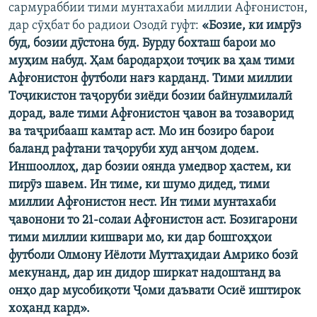
сармураббии тими мунтахаби миллии Афғонистон,
дар сӯҳбат бо радиои Озодӣ гуфт:
«Бозие, ки имрӯз
буд, бозии дӯстона буд. Бурду бохташ барои мо
муҳим набуд. Ҳам бародарҳои тоҷик ва ҳам тими
Афғонистон футболи нағз карданд. Тими миллии
Тоҷикистон таҷоруби зиёди бозии байнулмилалӣ
дорад, вале тими Афғонистон ҷавон ва тозаворид
ва таҷрибааш камтар аст. Мо ин бозиро барои
баланд рафтани таҷоруби худ анҷом додем.
Иншооллоҳ, дар бозии оянда умедвор ҳастем, ки
пирӯз шавем. Ин тиме, ки шумо дидед, тими
миллии Афғонистон нест. Ин тими мунтахаби
ҷавонони то 21-солаи Афғонистон аст. Бозигарони
тими миллии кишвари мо, ки дар бошгоҳҳои
футболи Олмону Иёлоти Муттаҳидаи Амрико бозӣ
мекунанд, дар ин дидор ширкат надоштанд ва
онҳо дар мусобиқоти Ҷоми даъвати Осиё иштирок
хоҳанд кард».