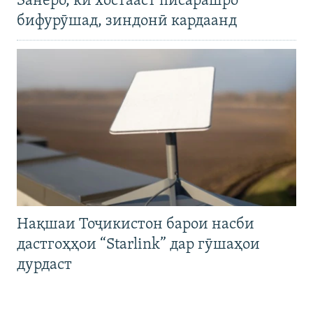
Занеро, ки хостааст писарашро
бифурӯшад, зиндонӣ кардаанд
Нақшаи Тоҷикистон барои насби
дастгоҳҳои “Starlink” дар гӯшаҳои
дурдаст