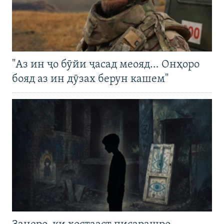
"Аз ин ҷо бӯйи ҷасад меояд… Онҳоро
бояд аз ин дӯзах берун кашем"