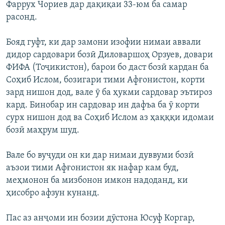
Фаррух Чориев дар дақиқаи 33-юм ба самар
расонд.
Бояд гуфт, ки дар замони изофии нимаи аввали
дидор сардовари бозӣ Диловаршоҳ Орзуев, довари
ФИФА (Тоҷикистон), барои бо даст бозӣ кардан ба
Соҳиб Ислом, бозигари тими Афғонистон, корти
зард нишон дод, вале ӯ ба ҳукми сардовар эътироз
кард. Бинобар ин сардовар ин дафъа ба ӯ корти
сурх нишон дод ва Соҳиб Ислом аз ҳақққи идомаи
бозӣ маҳрум шуд.
Вале бо вуҷуди он ки дар нимаи дуввуми бозӣ
аъзои тими Афғонистон як нафар кам буд,
меҳмонон ба мизбонон имкон надоданд, ки
ҳисобро афзун кунанд.
Пас аз анҷоми ин бозии дӯстона Юсуф Коргар,