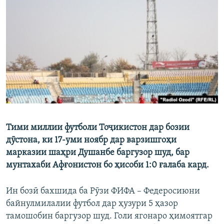
ГУЗОРИШҲОИ РАДИОӢ
Русский
ПАЙГИРӢ КУНЕД
Ҳамаи сомонаҳои RFE/RL
Тими миллии футболи Тоҷикистон дар бозии
дӯстона, ки 17-уми ноябр дар варзишгоҳи
марказии шаҳри Душанбе баргузор шуд, бар
мунтахаби Афғонистон бо ҳисоби 1:0 ғалаба кард.
Ин бозӣ бахшида ба Рӯзи ФИФА – Федеросиюни
байнулмилалии футбол дар ҳузури 5 ҳазор
тамошобин баргузор шуд. Голи ягонаро ҳимоятгар