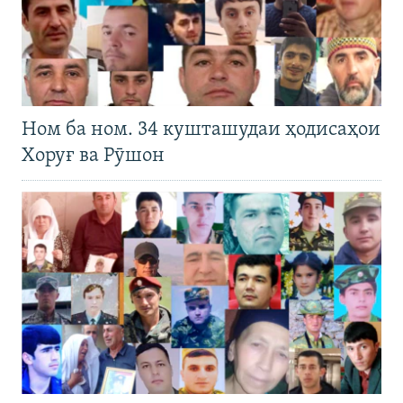
Ном ба ном. 34 кушташудаи ҳодисаҳои
Хоруғ ва Рӯшон