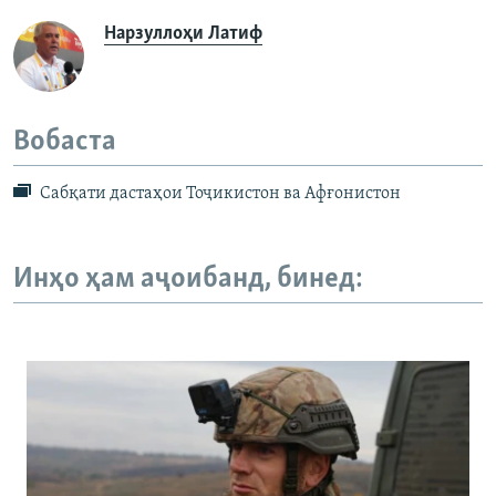
Нарзуллоҳи Латиф
Вобаста
Сабқати дастаҳои Тоҷикистон ва Афғонистон
Инҳо ҳам аҷоибанд, бинед: