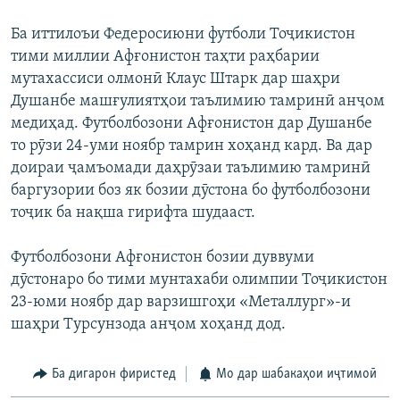
Ба иттилоъи Федеросиюни футболи Тоҷикистон
тими миллии Афғонистон таҳти раҳбарии
мутахассиси олмонӣ Клаус Штарк дар шаҳри
Душанбе машғулиятҳои таълимию тамринӣ анҷом
медиҳад. Футболбозони Афғонистон дар Душанбе
то рӯзи 24-уми ноябр тамрин хоҳанд кард. Ва дар
доираи ҷамъомади даҳрӯзаи таълимию тамринӣ
баргузории боз як бозии дӯстона бо футболбозони
тоҷик ба нақша гирифта шудааст.
Футболбозони Афғонистон бозии дуввуми
дӯстонаро бо тими мунтахаби олимпии Тоҷикистон
23-юми ноябр дар варзишгоҳи «Металлург»-и
шаҳри Турсунзода анҷом хоҳанд дод.
Ба дигарон фиристед
Мо дар шабакаҳои иҷтимоӣ