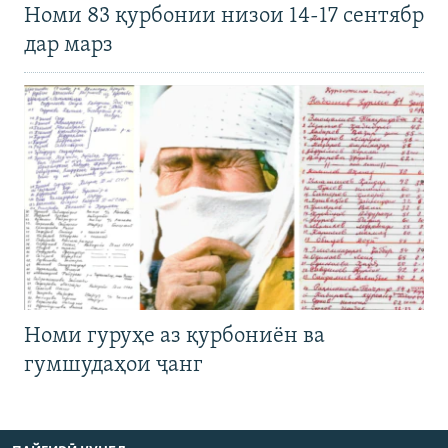
Номи 83 қурбонии низои 14-17 сентябр
дар марз
Номи гуруҳе аз қурбониён ва
гумшудаҳои ҷанг