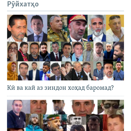
Рӯйхатҳо
Кӣ ва кай аз зиндон хоҳад баромад?