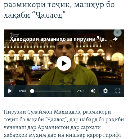
размикори тоҷик, машҳур бо
лақаби “Ҷаллод”
Ҳаводории арманиҳо аз пирӯзии "Ҷаллод"-и тоҷик
Феълан кор намекунад
Auto
0:00
2:49
240p
Пирӯзии Сулаймон Маҳмадов, размикори
360p
тоҷик бо лақаби "Ҷаллод", дар набард бо рақиби
480p
Auto
240p
360p
480p
чеченаш дар Арманистон дар сархати
720p
хабарҳои муҳим дар ин кишвар қарор гирифт
720p
1080p