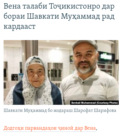
Вена талаби Тоҷикистонро дар
бораи Шавкати Муҳаммад рад
кардааст
Шавкати Муҳаммад бо модараш Шарофат Шарифова
Додгоҳи парвандаҳои ҷиноӣ дар Вена
,