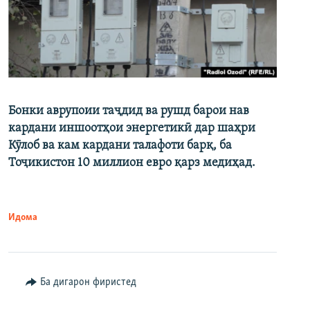
Бонки аврупоии таҷдид ва рушд барои нав
кардани иншоотҳои энергетикӣ дар шаҳри
Кӯлоб ва кам кардани талафоти барқ, ба
Тоҷикистон 10 миллион евро қарз медиҳад.
Идома
Ба дигарон фиристед