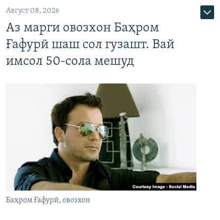
Август 08, 2026
Аз марги овозхон Баҳром
Ғафурӣ шаш сол гузашт. Вай
имсол 50-сола мешуд
Баҳром Ғафурӣ, овозхон