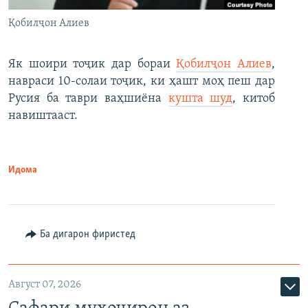
Қобилҷон Алиев
Як шоири тоҷик дар бораи
Қобилҷон Алиев
,
навраси 10-солаи тоҷик, ки ҳашт моҳ пеш дар
Русия ба таври ваҳшиёна
кушта шуд
, китоб
навиштааст.
Идома
Ба дигарон фиристед
Август 07, 2026