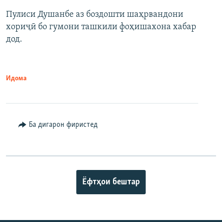
Пулиси Душанбе аз боздошти шаҳрвандони
хориҷӣ бо гумони ташкили фоҳишахона хабар
дод.
Идома
Ба дигарон фиристед
Ёфтҳои бештар