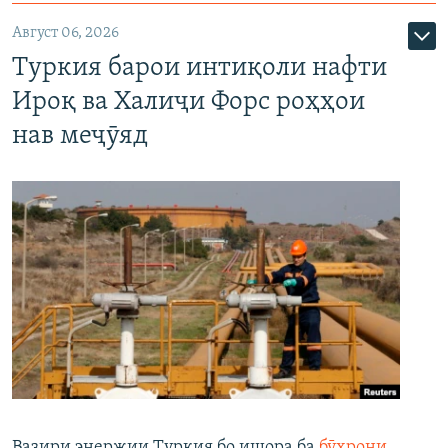
Август 06, 2026
Туркия барои интиқоли нафти
Ироқ ва Халиҷи Форс роҳҳои
нав меҷӯяд
Вазири энержии Туркия бо ишора ба
бӯҳрони