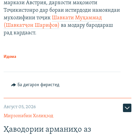
маркази Австрия, дархости мақомоти
Тоҷикистонро дар бораи истирдоди намояндаи
мухолифини тоҷик
Шавкати Муҳаммад
(Шавкатҷон Шарифов)
ва модару бародараш
рад кардааст.
Идома
Ба дигарон фиристед
Август 05, 2026
Мирзонабии Холиқзод
Ҳаводории арманиҳо аз