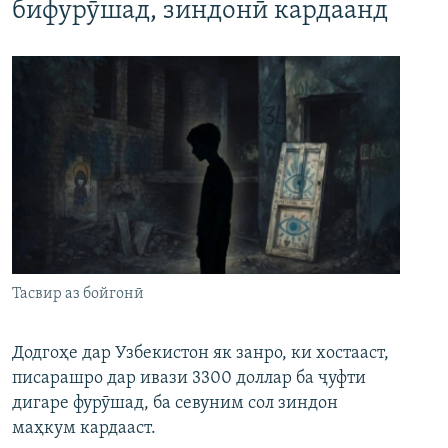
бифурӯшад, зиндонӣ кардаанд
Тасвир аз бойгонӣ
Додгоҳе дар Узбекистон як занро, ки хостааст,
писарашро дар ивази 3300 доллар ба ҷуфти
дигаре фурӯшад, ба севуним сол зиндон
маҳкум кардааст.