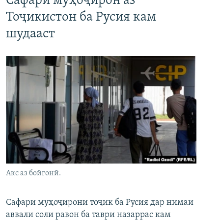
Сафари муҳоҷирон аз
Тоҷикистон ба Русия кам
шудааст
Акс аз бойгонӣ.
Сафари муҳоҷирони тоҷик ба Русия дар нимаи
аввали соли равон ба таври назаррас кам