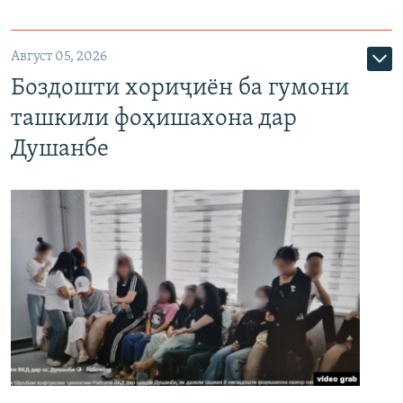
Август 05, 2026
Боздошти хориҷиён ба гумони
ташкили фоҳишахона дар
Душанбе