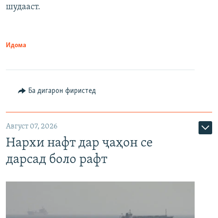
шудааст.
Идома
Ба дигарон фиристед
Август 07, 2026
Нархи нафт дар ҷаҳон се
дарсад боло рафт