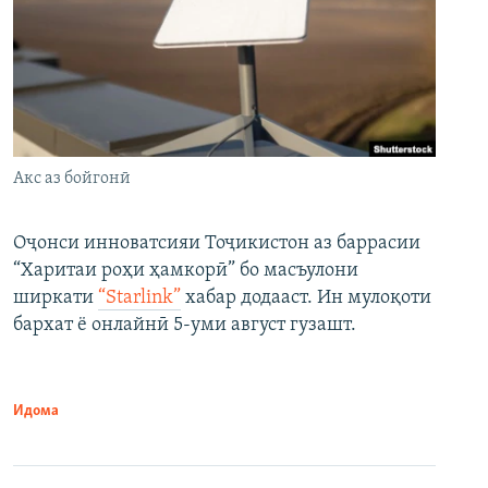
Акс аз бойгонӣ
Оҷонси инноватсияи Тоҷикистон аз баррасии
“Харитаи роҳи ҳамкорӣ” бо масъулони
ширкати
“Starlink”
хабар додааст. Ин мулоқоти
бархат ё онлайнӣ 5-уми август гузашт.
Идома