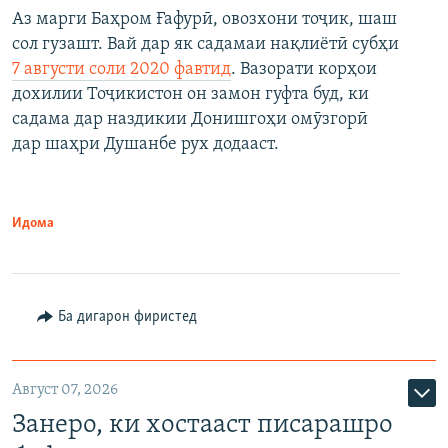
Аз марги Баҳром Ғафурӣ, овозхони тоҷик, шаш
сол гузашт. Вай дар як садамаи нақлиётӣ субҳи
7 августи соли 2020 фавтид
. Вазорати корҳои
дохилии Тоҷикистон он замон гуфта буд, ки
садама дар наздикии Донишгоҳи омӯзгорӣ
дар шаҳри Душанбе рух додааст.
Идома
Ба дигарон фиристед
Август 07, 2026
Занеро, ки хостааст писарашро