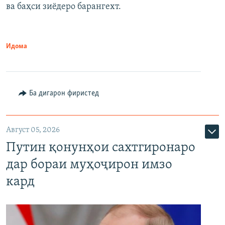
ва баҳси зиёдеро барангехт.
1080p
Идома
Ба дигарон фиристед
Август 05, 2026
Путин қонунҳои сахтгиронаро
дар бораи муҳоҷирон имзо
кард