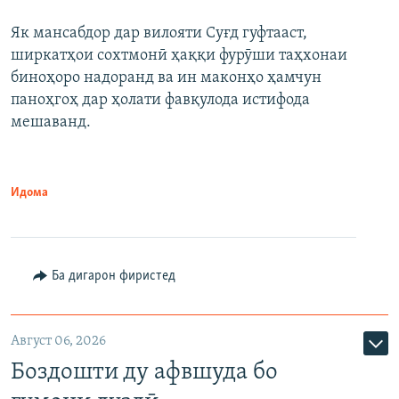
Як мансабдор дар вилояти Суғд гуфтааст,
ширкатҳои сохтмонӣ ҳаққи фурӯши таҳхонаи
биноҳоро надоранд ва ин маконҳо ҳамчун
паноҳгоҳ дар ҳолати фавқулода истифода
мешаванд.
Идома
Ба дигарон фиристед
Август 06, 2026
Боздошти ду афвшуда бо