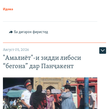
Идома
Ба дигарон фиристед
Август 05, 2026
"Амалиёт"-и зидди либоси
“бегона” дар Панҷакент