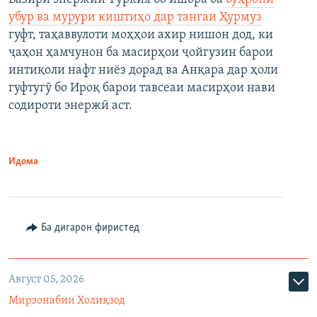
убур ва мурури киштиҳо дар тангаи Ҳурмуз
гуфт, таҳаввулоти моҳҳои ахир нишон дод, ки
ҷаҳон ҳамчунон ба масирҳои ҷойгузин барои
интиқоли нафт ниёз дорад ва Анқара дар ҳоли
гуфтугӯ бо Ироқ барои тавсеаи масирҳои нави
содироти энержӣ аст.
Идома
Ба дигарон фиристед
Август 05, 2026
Мирзонабии Холиқзод