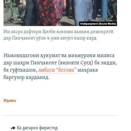
Ин аксро дафтари Ҳизби ҳокими халқии демократӣ
дар Панҷакент рӯзи 4-уми август нашр кард
Намояндагони ҳукумат ва маъмурони милиса
дар шаҳри Панҷакент (вилояти Суғд) ба зидди,
ба гуфтаашон,
либоси “бегона”
маърака
баргузор кардаанд.
Идома
Ба дигарон фиристед