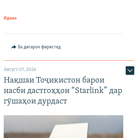
Идома
Ба дигарон фиристед
Август 07, 2026
Нақшаи Тоҷикистон барои
насби дастгоҳҳои “Starlink” дар
гӯшаҳои дурдаст