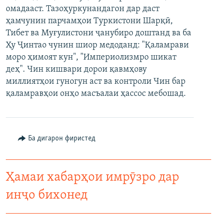
омадааст. Тазоҳуркунандагон дар даст
ГУЗОРИШҲОИ РАДИОӢ
Русский
ҳамчунин парчамҳои Туркистони Шарқӣ,
Тибет ва Муғулистони ҷанубиро доштанд ва ба
ПАЙГИРӢ КУНЕД
Ҳу Ҷинтао чунин шиор медоданд: "Қаламрави
моро ҳимоят кун", "Империолизмро шикат
деҳ". Чин кишвари дорои қавмҳову
миллиятҳои гуногун аст ва контроли Чин бар
қаламравҳои онҳо масъалаи ҳассос мебошад.
Ҳамаи сомонаҳои RFE/RL
Ба дигарон фиристед
Ҳамаи хабарҳои имрӯзро дар
инҷо бихонед