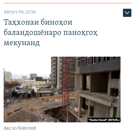
Август 06, 2026
Таҳхонаи биноҳои
баландошёнаро паноҳгоҳ
мекунанд
Акс аз бойгонӣ