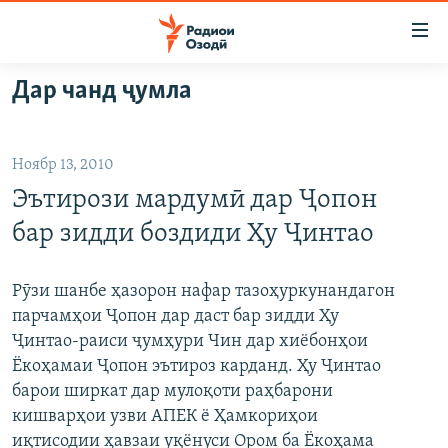
Пайвандҳои
дастрасӣ
Ҷаҳиш
Дар чанд ҷумла
ба
ГӮШАҲО
мояи
ГАПИ ОЗОД
СИЁСАТ
аслӣ
Ноябр 13, 2010
РӮЗГОРИ МУҲОҶИР
Ҷаҳиш
ИҚТИСОД
Эътирози мардумӣ дар Ҷопон
ба
САЛОМ, ХОҲАР
ҶОМЕА
феҳристи
бар зидди боздиди Ҳу Ҷинтао
ТАҲҚИҚОТ
ҚАЗИЯИ "КРОКУС"
аслӣ
Ҷаҳиш
ҶАНГ ДАР УКРАИНА
ОСИЁИ МАРКАЗӢ
Рӯзи шанбе ҳазорон нафар тазоҳуркунандагон
ба
парчамҳои Ҷопон дар даст бар зидди Ҳу
НАЗАРИ МАРДУМ
ФАРҲАНГ
ҷустор
Ҷинтао-раиси ҷумҳури Чин дар хиёбонҳои
ЧАНДРАСОНАӢ
МЕҲМОНИ ОЗОДӢ
БЛОГИСТОН
Ёкоҳамаи Ҷопон эътироз карданд. Ҳу Ҷинтао
барои ширкат дар мулоқоти раҳбарони
РӮЙХАТҲО
ВАРЗИШ
ОЗОДӢ ОНЛАЙН
ВИДЕО
кишварҳои узви АПЕК ё Ҳамкориҳои
КИТОБҲОИ ОЗОДӢ
НИГОРИСТОН
иқтисодии ҳавзаи уқёнуси Ором ба Ёкоҳама