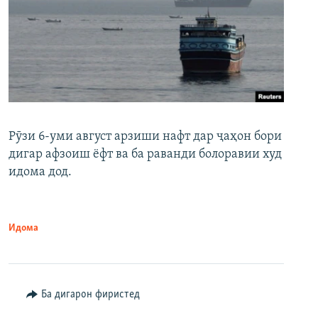
Рӯзи 6-уми август арзиши нафт дар ҷаҳон бори
дигар афзоиш ёфт ва ба раванди болоравии худ
идома дод.
Идома
Ба дигарон фиристед