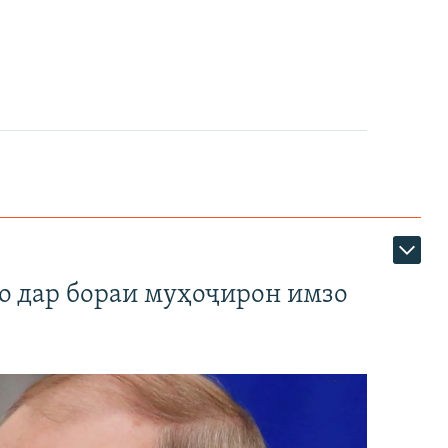
720p
1080p
360p
480p
1080p
о дар бораи муҳоҷирон имзо