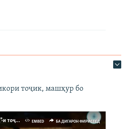
икори тоҷик, машҳур бо
Ҳаводории арманиҳо аз пирӯзии "Ҷаллод"-и тоҷик
EMBED
БА ДИГАРОН ФИРИСТЕД