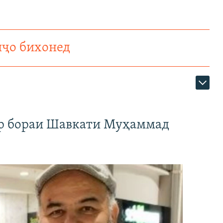
нҷо бихонед
ар бораи Шавкати Муҳаммад