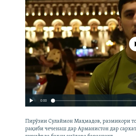
Феълан ко
0:00
Пирӯзии Сулаймон Маҳмадов, размикори тоҷи
рақиби чеченаш дар Арманистон дар сарха