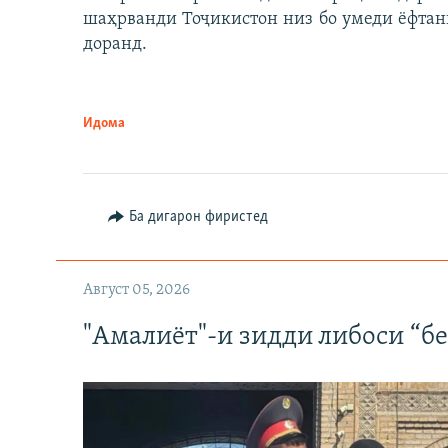
шаҳрванди Тоҷикистон низ бо умеди ёфтан
доранд.
Идома
Ба дигарон фиристед
Август 05, 2026
"Амалиёт"-и зидди либоси “б