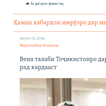
ГУЗОРИШҲОИ РАДИОӢ
Ба дигарон фиристед
Ҳамаи хабарҳои имрӯзро дар и
Август 05, 2026
Мирзонабии Холиқзод
Вена талаби Тоҷикистонро д
рад кардааст