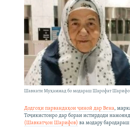
Шавкати Муҳаммад бо модараш Шарофат Шарифо
Додгоҳи парвандаҳои ҷиноӣ дар Вена
, марк
Тоҷикистонро дар бораи истирдоди намоян
(Шавкатҷон Шарифов)
ва модару бародараш 