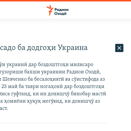
садо ба додгоҳи Украина
ӯи украинӣ дар боздоштгоҳи милисаро
а гузориши бахши украинии Радиои Озодӣ,
 Шевченко ба бесалоҳиятӣ ва сӯистифода аз
 25 май ба таври ногаҳонӣ дар боздоштгоҳи
иса гуфтанд, ки ин донишҷӯ бинобар мастӣ
ва ҳомиёни ҳуқуқ мегӯянд, ки донишҷӯ аз
аст.