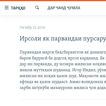
Пайвандҳои
ДАР ЧАНД ҶУМЛА
ТАРҲҲО
дастрасӣ
Ҷустуҷӯ
Ҷаҳиш
ГӮШАҲО
ба
Октябр 13, 2010
ГАПИ ОЗОД
СИЁСАТ
мояи
аслӣ
Ирсоли як парвандаи пурсару
РӮЗГОРИ МУҲОҶИР
ИҚТИСОД
Ҷаҳиш
САЛОМ, ХОҲАР
ҶОМЕА
ба
Парвандаи марги баҳсбарангези як донишҷ
феҳристи
ТАҲҚИҚОТ
ҚАЗИЯИ "КРОКУС"
барои баррасӣ ба додгоҳ ирсол кардаанд. Б
аслӣ
ҶАНГ ДАР УКРАИНА
дар ин парванда, ду нозири милисаи ноҳияи
ОСИЁИ МАРКАЗӢ
Ҷаҳиш
мақом муттаҳам шудаанд. Игор Индил, рӯзи
ба
НАЗАРИ МАРДУМ
ФАРҲАНГ
милисаи ин ноҳия ҳалок шуд. Мақомоти мил
ҷустор
ЧАНДРАСОНАӢ
МЕҲМОНИ ОЗОДӢ
БЛОГИСТОН
афтида ва ҳалок шудааст. Аммо волидонаш 
зарби латукӯби маъмурони милиса ҷон дода
РӮЙХАТҲО
ВАРЗИШ
ОЗОДӢ ОНЛАЙН
ВИДЕО
КИТОБҲОИ ОЗОДӢ
НИГОРИСТОН