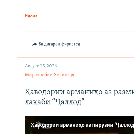
Идома
Ба дигарон фиристед
Август 05, 2026
Мирзонабии Холиқзод
Ҳаводории арманиҳо аз разм
лақаби “Ҷаллод”