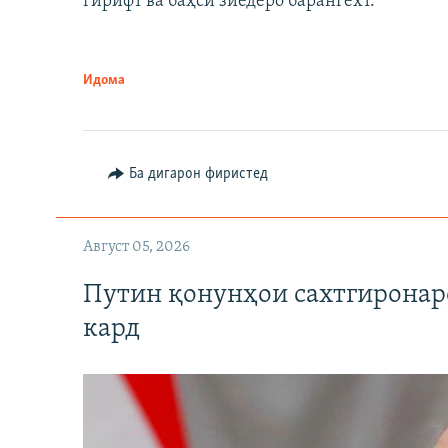
гирифт ва баҳси зиёдеро барангехт.
Идома
Auto
240p
720p
Ба дигарон фиристед
Август 05, 2026
Путин қонунҳои сахтгиронар
кард