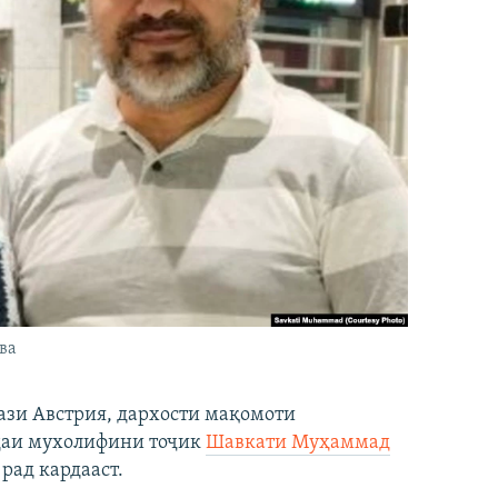
ва
ази Австрия, дархости мақомоти
даи мухолифини тоҷик
Шавкати Муҳаммад
рад кардааст.