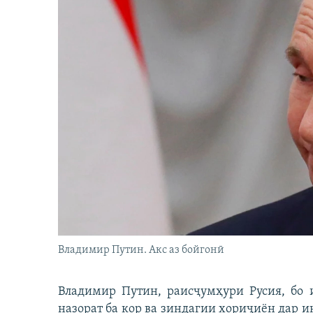
Владимир Путин. Акс аз бойгонӣ
Владимир Путин, раисҷумҳури Русия, бо 
назорат ба кор ва зиндагии хориҷиён дар и