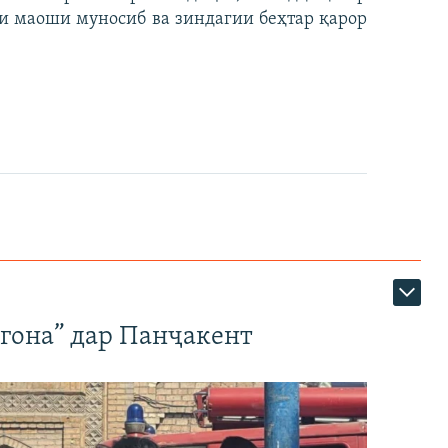
и маоши муносиб ва зиндагии беҳтар қарор
егона” дар Панҷакент