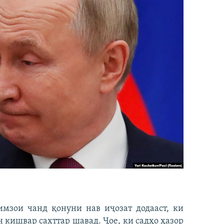
имзои чанд қонуни нав иҷозат додааст, ки
н кишвар сахттар шавад. Ҷое, ки садҳо ҳазор